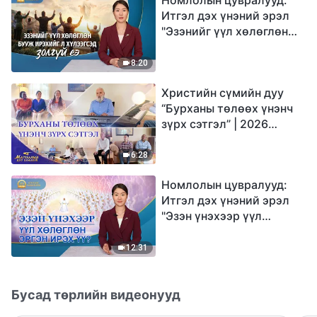
Итгэл дэх үнэний эрэл
"Эзэнийг үүл хөлөглөн
бууж ирэхийг л
хүлээгсэд золгүй еэ"
8:20
Христийн сүмийн дуу
“Бурханы төлөөх үнэнч
зүрх сэтгэл” | 2026
Магтаалын дуу хоолой
6:28
Номлолын цувралууд:
Итгэл дэх үнэний эрэл
"Эзэн үнэхээр үүл
хөлөглөн эргэн ирэх үү?"
12:31
Бусад төрлийн видеонууд