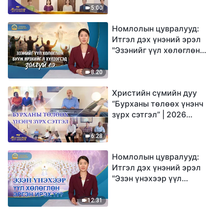
Магтаалын дуу хоолой
5:00
Номлолын цувралууд:
Итгэл дэх үнэний эрэл
"Эзэнийг үүл хөлөглөн
бууж ирэхийг л
хүлээгсэд золгүй еэ"
8:20
Христийн сүмийн дуу
“Бурханы төлөөх үнэнч
зүрх сэтгэл” | 2026
Магтаалын дуу хоолой
6:28
Номлолын цувралууд:
Итгэл дэх үнэний эрэл
"Эзэн үнэхээр үүл
хөлөглөн эргэн ирэх үү?"
12:31