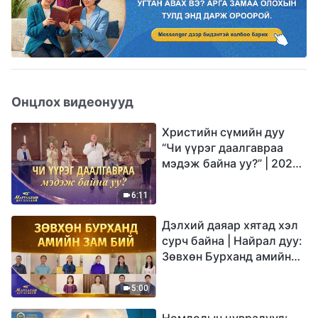
Онцлох видеонууд
Христийн сүмийн дуу
“Чи үүрэг даалгавраа
мэдэж байна уу?” | 2026
Магтаалын дуу хоолой
6:11
Дэлхий даяар хятад хэл
сурч байна | Найрал дуу:
Зөвхөн Бурханд амийн
зам бий | 2026
Магтаалын дуу хоолой
5:00
Номлолын цувралууд: