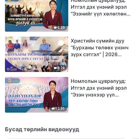
Итгэл дэх үнэний эрэл
"Эзэнийг үүл хөлөглөн
бууж ирэхийг л
хүлээгсэд золгүй еэ"
8:20
Христийн сүмийн дуу
“Бурханы төлөөх үнэнч
зүрх сэтгэл” | 2026
Магтаалын дуу хоолой
6:28
Номлолын цувралууд:
Итгэл дэх үнэний эрэл
"Эзэн үнэхээр үүл
хөлөглөн эргэн ирэх үү?"
12:31
Бусад төрлийн видеонууд