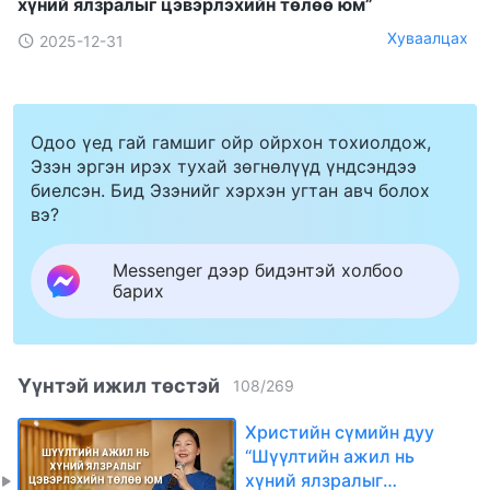
хүний ялзралыг цэвэрлэхийн төлөө юм”
Хуваалцах
2025-12-31
Одоо үед гай гамшиг ойр ойрхон тохиолдож,
Эзэн эргэн ирэх тухай зөгнөлүүд үндсэндээ
биелсэн. Бид Эзэнийг хэрхэн угтан авч болох
вэ?
Messenger дээр бидэнтэй холбоо
барих
Үүнтэй ижил төстэй
108
/
269
Христийн сүмийн дуу
“Шүүлтийн ажил нь
хүний ялзралыг