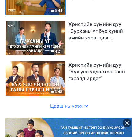
цэвэрлэхийн төлөө юм”
5:44
Христийн сүмийн дуу
“Бурханы үг бүх хүний
амийн хэрэгцээг
хангадаг”
4:21
Христийн сүмийн дуу
“Бүх улс үндэстэн Таны
гэрэлд ирдэг”
3:45
Цааш нь үзэх