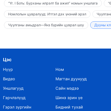
“Үг. I Боть: Бурханы илрэлт ба ажил” номын уншлага
“
Номлолын цувралууд: Итгэл дэх үнэний эрэл
Чуулган
Чуулганы амьдрал—Янз бүрийн цуврал шоу
Дууны кл
Цэс
Нүүр
Ном
Видео
Магтан дуунууд
Уншлагууд
Сайн мэдээ
Гэрчлэлүүд
Шинэ эрин үе
Гэрэл зургийн
Бидний тухай