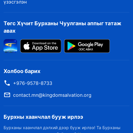
үзэсгэлэн
Төгс Хүчит Бурханы Чуулганы аппыг татаж
авах
Холбоо барих
+976-9578-8733
contact.mn@kingdomsalvation.org
Бурхны хаанчлал бууж ирлээ
Бурханы хаанчлал дэлхий дээр бууж ирлээ! Та Бурханы