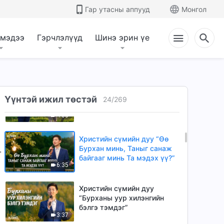
хэн харгалзан үздэг вэ?”
Гар утасны аппууд
Монгол
5:19
 мэдээ
Гэрчлэлүүд
Шинэ эрин үе
Христийн сүмийн дуу
“Бурхан шийдэмгий
хүмүүст дуртай”
3:10
Христийн сүмийн дуу
Үүнтэй ижил төстэй
“Бүхий л оршихуйгаа
24
/
269
Бурханы ажилд өргөн барь”
4:00
Христийн сүмийн дуу “Өө
Бурхан минь, Таныг санаж
байгааг минь Та мэдэх үү?”
6:35
Христийн сүмийн дуу
“Бурханы уур хилэнгийн
бэлгэ тэмдэг”
3:37