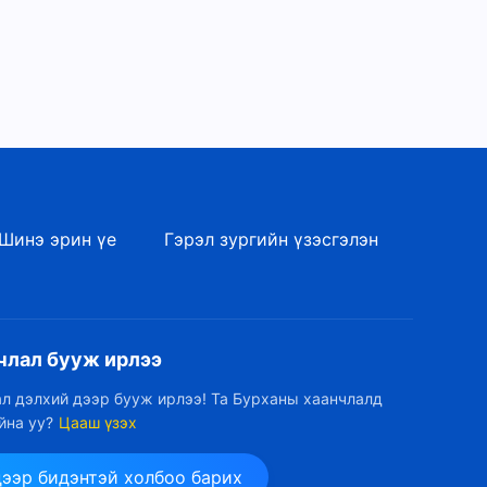
байлгаж, санааг нь
5:12
амраадаг хүн бай”
Христийн сүмийн дуу
“Бурхан орчлон даяар, мөн
үүний дээр шинэ ажил
4:19
хийсэн”
Шинэ эрин үе
Гэрэл зургийн үзэсгэлэн
члал бууж ирлээ
л дэлхий дээр бууж ирлээ! Та Бурханы хаанчлалд
йна уу?
Цааш үзэх
дээр бидэнтэй холбоо барих