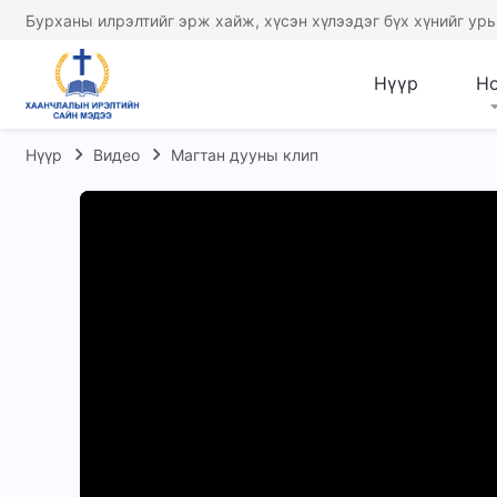
Бурханы илрэлтийг эрж хайж, хүсэн хүлээдэг бүх хүнийг урь
Нүүр
Н
Нүүр
Видео
Магтан дууны клип