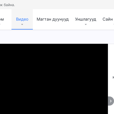
ж байна.
ом
Видео
Магтан дуунууд
Уншлагууд
Сайн