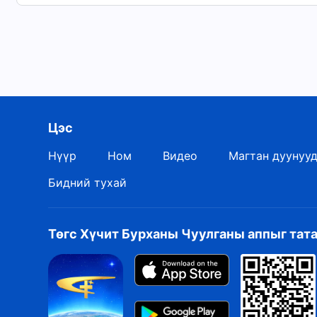
Хэчнээн их бэрхшээл учирлаа ч би Таныг хайр
Шинэ хүн болж, Таны сайшаалыг хүртэхийг хүс
Ариун хайраа би Танд өгч, Танаас хэзээ ч хага
“Хургыг дагаж шинэ дуу дуулъя”-аас
Цэс
Нүүр
Ном
Видео
Магтан дуунуу
Бидний тухай
Төгс Хүчит Бурханы Чуулганы аппыг тат