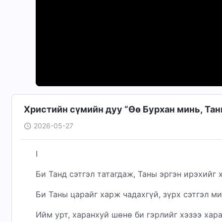
Христийн сүмийн дуу “Өө Бурхан минь, Тан
2026-05-27
I
Би Танд сэтгэл татагдаж, Таны эргэн ирэхийг х
Би Таны царайг харж чадахгүй, зүрх сэтгэл м
Ийм урт, харанхуй шөнө би гэрлийг хэзээ хар