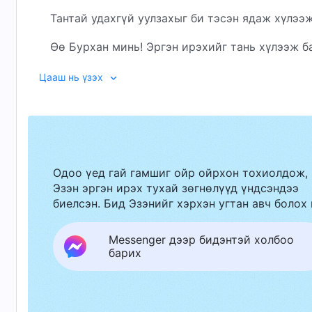
Тантай удахгүй уулзахыг би тэсэн ядаж хүлээж
Өө Бурхан минь! Эргэн ирэхийг тань хүлээж б
Намайг битгий орхиоч, би Тангүйгээр байж ча
Цааш нь үзэх
II
Дуу хоолойг тань сонсоод сэтгэл минь баясдаг
Тантай хамт найрын зоогт оролцож, Таны үгий
Одоо үед гай гамшиг ойр ойрхон тохиолдож,
Эзэн эргэн ирэх тухай зөгнөлүүд үндсэндээ
Байгаа бүхнээ өргөхөөр би чимээгүйхэн зориг
биелсэн. Бид Эзэнийг хэрхэн угтан авч болох 
Таны санаа зорилгыг хангахын төлөө л Таны үг
Messenger дээр бидэнтэй холбоо
Өө Бурхан минь! Хайрыг минь Та хүлээх болту
барих
Таныг хангалуун байлгахаар хамаг зүрх, сэтгэл
би Тангүйгээр байж чадахгүй!