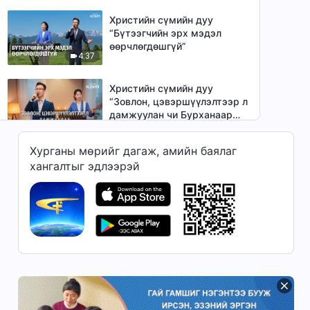
Христийн сүмийн дуу
“Бүтээгчийн эрх мэдэл
өөрчлөгдөшгүй”
4:37
Христийн сүмийн дуу
“Зовлон, цэвэршүүлэлтээр л
дамжуулан чи Бурханаар
4:37
төгс болгуулж чадна”
Хурганы мөрийг дагаж, амийн баялаг
Христийн сүмийн дуу
хангалтыг эдлээрэй
“Хүний нүгэлт уг чанар
хэрхэн өөрчлөгдөж болох
5:04
вэ?”
Христийн сүмийн дуу “Чи
зовлон, шалгалт туулснаар л
Бурханыг үнэхээр хайрлаж
4:18
чадна”
Христийн сүмийн дуу
“Бурхан бие махбодтой