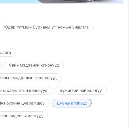
даг.
“Өдөр тутмын Бурханы үг” номын уншлага
зэвүүцдэг.
ншлага
 дуртайяа хүлээн авдаг.
Сайн мэдээний кинонууд
йг би хүсэхгүй.
ганы амьдралын гэрчлэлүүд
этгэл минь тайтгарлыг олно!
ны хавчлагын кинонууд
Бүжигтэй найрал дуу
өгдөг.
нз бүрийн цуврал шоу
Дууны клипүүд
рладаг.
лсон видеоны хэсгүүд
рлэгдсэн.