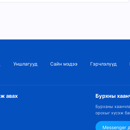
лаж, гэрчилнэ.
эн хүлээнэ.
цахгүй!
д
Уншлагууд
Сайн мэдээ
Гэрчлэлүүд
аж авах
Бурхны хаан
Бурханы хаанчла
орохыг хүсэж ба
Messenger 