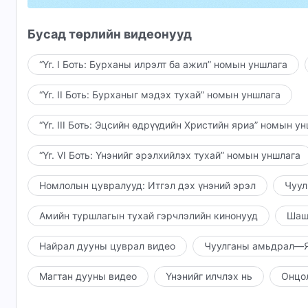
III
Бусад төрлийн видеонууд
Таны шүүлтийг туулахад шаналал, гунигтай бай
“Үг. I Боть: Бурханы илрэлт ба ажил” номын уншлага
Махан бие сул дорой ч Таныг би мартаагүй.
“Үг. II Боть: Бурханыг мэдэх тухай” номын уншлага
Махан биеийг би үзэн яддаг, Сатаныг бүр ч их 
“Үг. III Боть: Эцсийн өдрүүдийн Христийн яриа” номын у
Завхралаас удалгүй ангижрахын тулд шүүлтийг
“Үг. VI Боть: Үнэнийг эрэлхийлэх тухай” номын уншлага
Таны чин зүрхний хүслийг хангахгүйгээр үхэхи
Номлолын цувралууд: Итгэл дэх үнэний эрэл
Чуул
Таны инээмсэглэсэн царайг харах үед л зүрх с
Амийн туршлагын тухай гэрчлэлийн кинонууд
Шаш
IV
Таны үг дэргэд минь байхдаа итгэл, хүч чадал 
Найрал дууны цуврал видео
Чуулганы амьдрал—Я
Би сөрөг байхаа болино, би Таныг үнэхээр хай
Магтан дууны видео
Үнэнийг илчлэх нь
Онцо
Шалгалтад асар их шаналж, завхрал минь цэвэ