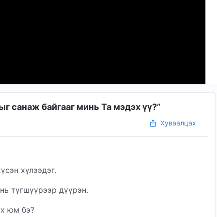
ыг санаж байгааг минь Та мэдэх үү?”
Хуваалцах
үсэн хүлээдэг.
инь түгшүүрээр дүүрэн.
ах юм бэ?