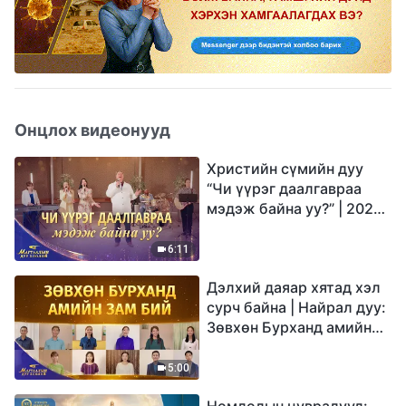
Онцлох видеонууд
Христийн сүмийн дуу
“Чи үүрэг даалгавраа
мэдэж байна уу?” | 2026
Магтаалын дуу хоолой
6:11
Дэлхий даяар хятад хэл
сурч байна | Найрал дуу:
Зөвхөн Бурханд амийн
зам бий | 2026
Магтаалын дуу хоолой
5:00
Номлолын цувралууд: