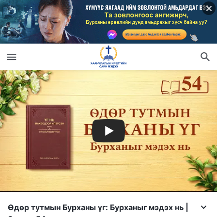
Өдөр тутмын Бурханы үг: Бурханыг мэдэх нь |