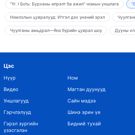
“Үг. I Боть: Бурханы илрэлт ба ажил” номын уншлага
“
Номлолын цувралууд: Итгэл дэх үнэний эрэл
Чуулган
Чуулганы амьдрал—Янз бүрийн цуврал шоу
Дууны кл
Цэс
Нүүр
Ном
Видео
Магтан дуунууд
Уншлагууд
Сайн мэдээ
Гэрчлэлүүд
Шинэ эрин үе
Гэрэл зургийн
Бидний тухай
үзэсгэлэн