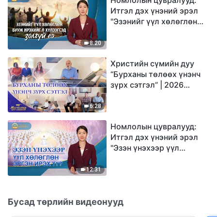
Итгэл дэх үнэний эрэл
"Эзэнийг үүл хөлөглөн
бууж ирэхийг л
хүлээгсэд золгүй еэ"
8:20
Христийн сүмийн дуу
“Бурханы төлөөх үнэнч
зүрх сэтгэл” | 2026
Магтаалын дуу хоолой
6:28
Номлолын цувралууд:
Итгэл дэх үнэний эрэл
"Эзэн үнэхээр үүл
хөлөглөн эргэн ирэх үү?"
12:31
Бусад төрлийн видеонууд