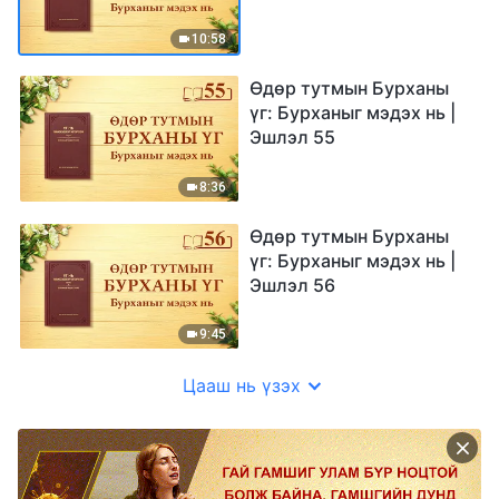
10:58
Өдөр тутмын Бурханы
үг: Бурханыг мэдэх нь |
Эшлэл 55
8:36
Өдөр тутмын Бурханы
үг: Бурханыг мэдэх нь |
Эшлэл 56
9:45
Цааш нь үзэх