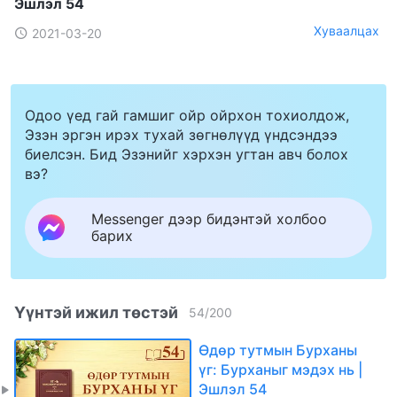
Эшлэл 54
Хуваалцах
2021-03-20
Одоо үед гай гамшиг ойр ойрхон тохиолдож,
Эзэн эргэн ирэх тухай зөгнөлүүд үндсэндээ
биелсэн. Бид Эзэнийг хэрхэн угтан авч болох
вэ?
Messenger дээр бидэнтэй холбоо
барих
Үүнтэй ижил төстэй
54
/
200
Өдөр тутмын Бурханы
үг: Бурханыг мэдэх нь |
Эшлэл 54