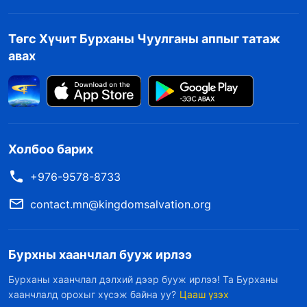
Төгс Хүчит Бурханы Чуулганы аппыг татаж
авах
Холбоо барих
+976-9578-8733
contact.mn@kingdomsalvation.org
Бурхны хаанчлал бууж ирлээ
Бурханы хаанчлал дэлхий дээр бууж ирлээ! Та Бурханы
хаанчлалд орохыг хүсэж байна уу?
Цааш үзэх