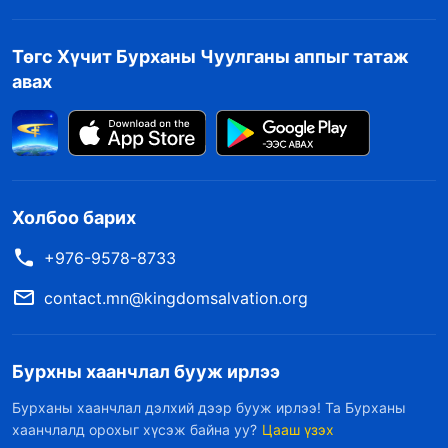
Төгс Хүчит Бурханы Чуулганы аппыг татаж
авах
Холбоо барих
+976-9578-8733
contact.mn@kingdomsalvation.org
Бурхны хаанчлал бууж ирлээ
Бурханы хаанчлал дэлхий дээр бууж ирлээ! Та Бурханы
хаанчлалд орохыг хүсэж байна уу?
Цааш үзэх