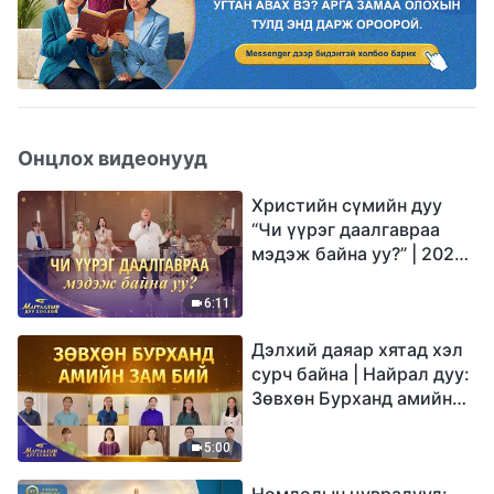
Онцлох видеонууд
Христийн сүмийн дуу
“Чи үүрэг даалгавраа
мэдэж байна уу?” | 2026
Магтаалын дуу хоолой
6:11
Дэлхий даяар хятад хэл
сурч байна | Найрал дуу:
Зөвхөн Бурханд амийн
зам бий | 2026
Магтаалын дуу хоолой
5:00
Номлолын цувралууд: