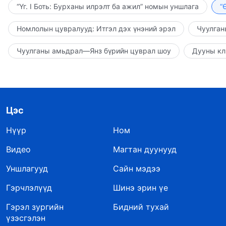
“Үг. I Боть: Бурханы илрэлт ба ажил” номын уншлага
“
Номлолын цувралууд: Итгэл дэх үнэний эрэл
Чуулган
Чуулганы амьдрал—Янз бүрийн цуврал шоу
Дууны кл
Цэс
Нүүр
Ном
Видео
Магтан дуунууд
Уншлагууд
Сайн мэдээ
Гэрчлэлүүд
Шинэ эрин үе
Гэрэл зургийн
Бидний тухай
үзэсгэлэн