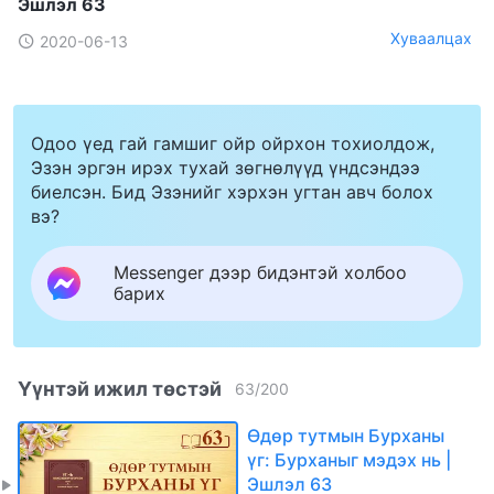
Эшлэл 63
Хуваалцах
2020-06-13
Одоо үед гай гамшиг ойр ойрхон тохиолдож,
Эзэн эргэн ирэх тухай зөгнөлүүд үндсэндээ
биелсэн. Бид Эзэнийг хэрхэн угтан авч болох
вэ?
Messenger дээр бидэнтэй холбоо
барих
Үүнтэй ижил төстэй
63
/
200
Өдөр тутмын Бурханы
үг: Бурханыг мэдэх нь |
Эшлэл 63