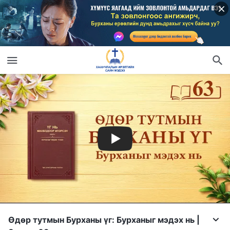
Өдөр тутмын Бурханы үг: Бурханыг мэдэх нь |