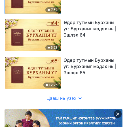
7:52
Өдөр тутмын Бурханы
үг: Бурханыг мэдэх нь |
Эшлэл 64
5:23
Өдөр тутмын Бурханы
үг: Бурханыг мэдэх нь |
Эшлэл 65
12:25
Цааш нь үзэх