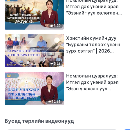
Итгэл дэх үнэний эрэл
"Эзэнийг үүл хөлөглөн
бууж ирэхийг л
хүлээгсэд золгүй еэ"
8:20
Христийн сүмийн дуу
“Бурханы төлөөх үнэнч
зүрх сэтгэл” | 2026
Магтаалын дуу хоолой
6:28
Номлолын цувралууд:
Итгэл дэх үнэний эрэл
"Эзэн үнэхээр үүл
хөлөглөн эргэн ирэх үү?"
12:31
Бусад төрлийн видеонууд