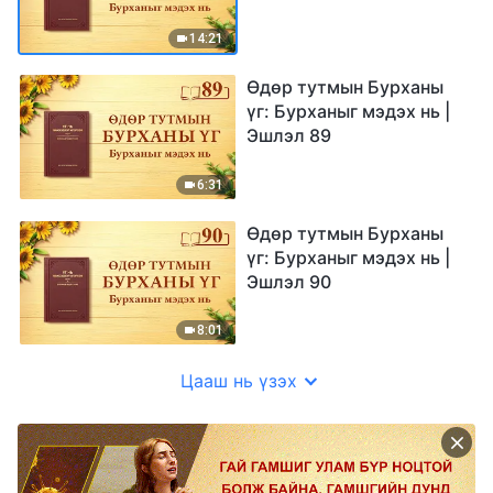
14:21
Өдөр тутмын Бурханы
үг: Бурханыг мэдэх нь |
Эшлэл 89
6:31
Өдөр тутмын Бурханы
үг: Бурханыг мэдэх нь |
Эшлэл 90
8:01
Цааш нь үзэх