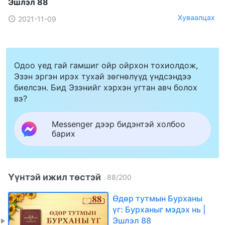
Эшлэл 88
Хуваалцах
2021-11-09
Одоо үед гай гамшиг ойр ойрхон тохиолдож,
Эзэн эргэн ирэх тухай зөгнөлүүд үндсэндээ
биелсэн. Бид Эзэнийг хэрхэн угтан авч болох
вэ?
Messenger дээр бидэнтэй холбоо
барих
Үүнтэй ижил төстэй
88
/
200
Өдөр тутмын Бурханы
үг: Бурханыг мэдэх нь |
Эшлэл 88