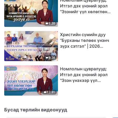
Итгэл дэх үнэний эрэл
"Эзэнийг үүл хөлөглөн
бууж ирэхийг л
хүлээгсэд золгүй еэ"
8:20
Христийн сүмийн дуу
“Бурханы төлөөх үнэнч
зүрх сэтгэл” | 2026
Магтаалын дуу хоолой
6:28
Номлолын цувралууд:
Итгэл дэх үнэний эрэл
"Эзэн үнэхээр үүл
хөлөглөн эргэн ирэх үү?"
12:31
Бусад төрлийн видеонууд