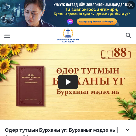
Өдөр тутмын Бурханы үг: Бурханыг мэдэх нь |