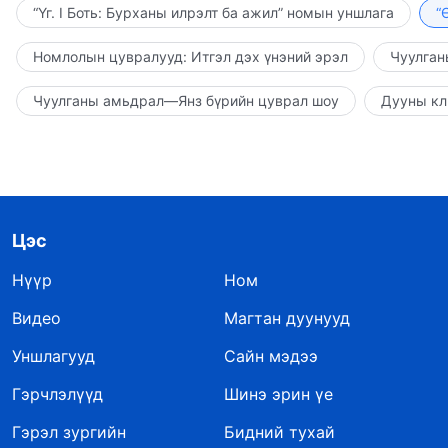
“Үг. I Боть: Бурханы илрэлт ба ажил” номын уншлага
“
Номлолын цувралууд: Итгэл дэх үнэний эрэл
Чуулган
Чуулганы амьдрал—Янз бүрийн цуврал шоу
Дууны кл
Цэс
Нүүр
Ном
Видео
Магтан дуунууд
Уншлагууд
Сайн мэдээ
Гэрчлэлүүд
Шинэ эрин үе
Гэрэл зургийн
Бидний тухай