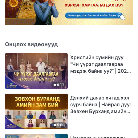
Онцлох видеонууд
Христийн сүмийн дуу
“Чи үүрэг даалгавраа
мэдэж байна уу?” | 2026
Магтаалын дуу хоолой
6:11
Дэлхий даяар хятад хэл
сурч байна | Найрал дуу:
Зөвхөн Бурханд амийн
зам бий | 2026
Магтаалын дуу хоолой
5:00
Номлолын цувралууд: