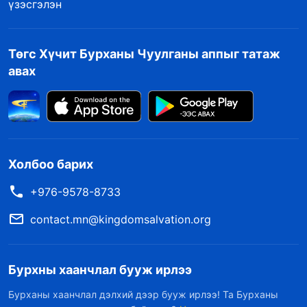
үзэсгэлэн
Төгс Хүчит Бурханы Чуулганы аппыг татаж
авах
Холбоо барих
+976-9578-8733
contact.mn@kingdomsalvation.org
Бурхны хаанчлал бууж ирлээ
Бурханы хаанчлал дэлхий дээр бууж ирлээ! Та Бурханы