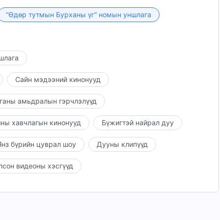
шалтгаан бүрмөсөн илчлэгддэг. Сатаны уур хилэн
“Өдөр тутмын Бурханы үг” номын уншлага
илрэл, түүний явуулгын илчлэл юм. Мэдээж Сатан
г зарладаг; энэ нь эерэг зүйлсийн хамгаалалт болон
гийн халдаж болшгүй гэдгийг зарладаг!
ншлага
Сайн мэдээний кинонууд
ганы амьдралын гэрчлэлүүд
ны хавчлагын кинонууд
Бүжигтэй найрал дуу
нз бүрийн цуврал шоу
Дууны клипүүд
лсон видеоны хэсгүүд