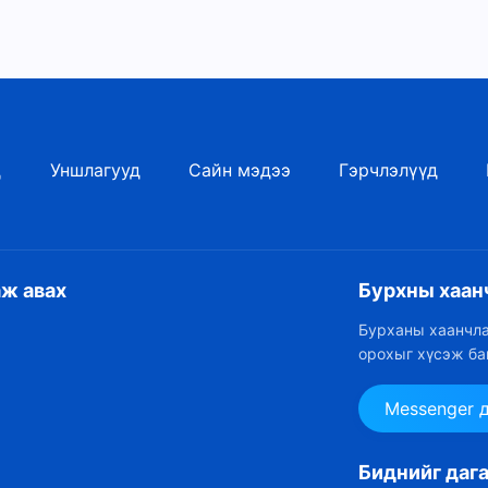
д
Уншлагууд
Сайн мэдээ
Гэрчлэлүүд
аж авах
Бурхны хаан
Бурханы хаанчла
орохыг хүсэж ба
Messenger 
Биднийг даг