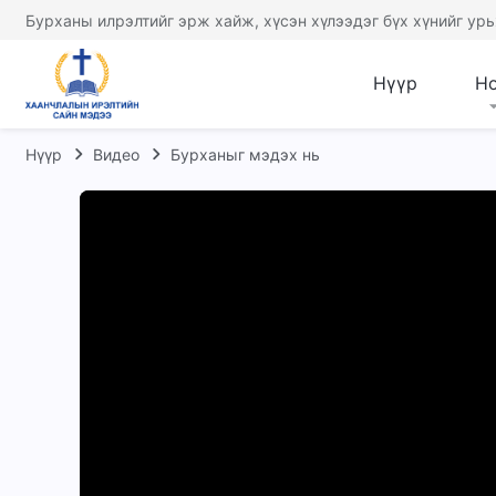
Бурханы илрэлтийг эрж хайж, хүсэн хүлээдэг бүх хүнийг урь
Нүүр
Н
Нүүр
Видео
Бурханыг мэдэх нь