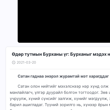
Өдөр тутмын Бурханы үг: Бурханыг мэдэх н
2021-03-20
Сатан гаднаа энэрэл журамтай мэт харагддаг 
Сатан олон нийтийг мэхэлснээр нэр хүнд олж 
манлайлагч, үлгэр дуурайл болгон тогтоодог. Зөв
учруулж, хүний сүнсийг залгиж, хүнийг мэгдүүлж,
барил ашигладаг. Түүний зорилго нь, хүнээр ёрын