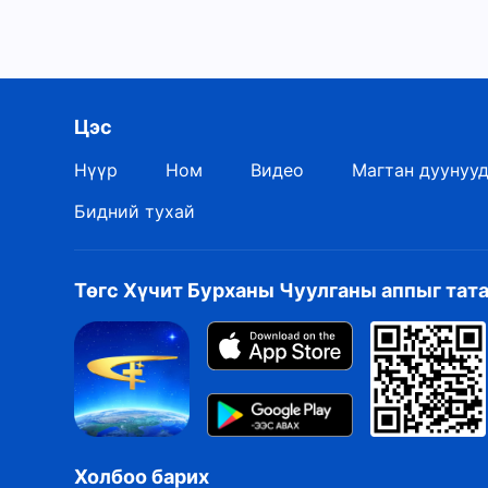
Цэс
Нүүр
Ном
Видео
Магтан дуунуу
Бидний тухай
Төгс Хүчит Бурханы Чуулганы аппыг тат
Холбоо барих