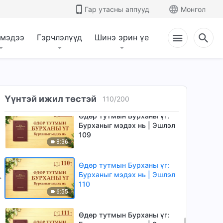
Гар утасны аппууд
Монгол
Өдөр тутмын Бурханы үг:
Бурханыг мэдэх нь | Эшлэл
107
 мэдээ
Гэрчлэлүүд
Шинэ эрин үе
7:55
Өдөр тутмын Бурханы үг:
Бурханыг мэдэх нь | Эшлэл
108
12:08
Үүнтэй ижил төстэй
110
/
200
Өдөр тутмын Бурханы үг:
Бурханыг мэдэх нь | Эшлэл
109
8:36
Өдөр тутмын Бурханы үг:
Бурханыг мэдэх нь | Эшлэл
110
6:55
Өдөр тутмын Бурханы үг: