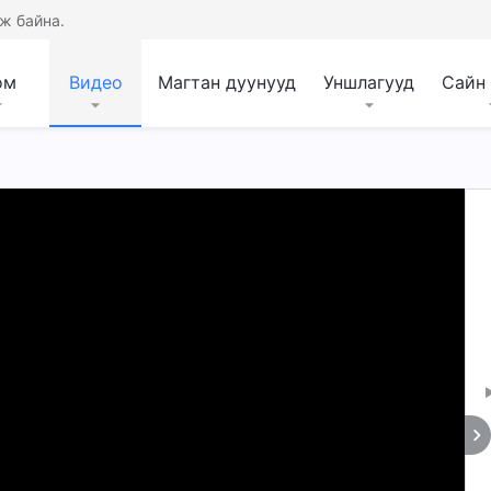
ж байна.
ом
Видео
Магтан дуунууд
Уншлагууд
Сайн