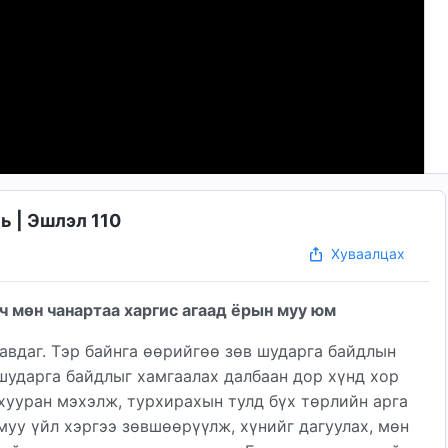
ь | Эшлэл 110
Хуваалцах
ч мөн чанартаа харгис агаад ёрын муу юм
авдаг. Тэр байнга өөрийгөө зөв шударга байдлын
 шударга байдлыг хамгаалах далбаан дор хүнд хор
 хууран мэхэлж, турхирахын тулд бүх төрлийн арга
 муу үйл хэргээ зөвшөөрүүлж, хүнийг дагуулах, мөн