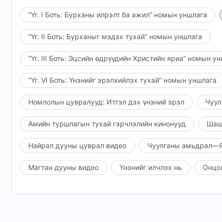
зэрэгцээ, хүмүүсийн эсрэг Сатаны уур хилэнгийн 
“Үг. I Боть: Бурханы илрэлт ба ажил” номын уншлага
буцлах нь түүний хорон муу уг чанарын жинхэнэ 
уурсах болгонд энэ нь муу ёрын зүйлсийн сүйрлий
“Үг. II Боть: Бурханыг мэдэх тухай” номын уншлага
үргэлжлэлийг зарладаг бөгөөд Бурханы уур хилэн
“Үг. III Боть: Эцсийн өдрүүдийн Христийн яриа” номын у
“Үг. VI Боть: Үнэнийг эрэлхийлэх тухай” номын уншлага
Номлолын цувралууд: Итгэл дэх үнэний эрэл
Чуул
Амийн туршлагын тухай гэрчлэлийн кинонууд
Шаш
Найрал дууны цуврал видео
Чуулганы амьдрал—Я
Магтан дууны видео
Үнэнийг илчлэх нь
Онцо