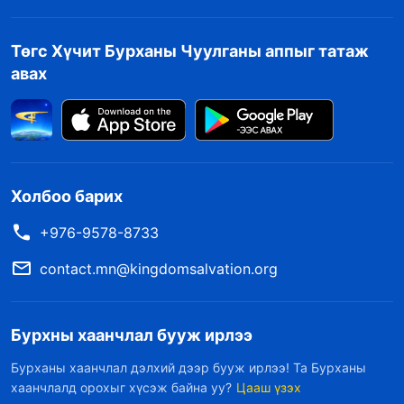
Төгс Хүчит Бурханы Чуулганы аппыг татаж
авах
Холбоо барих
+976-9578-8733
contact.mn@kingdomsalvation.org
Бурхны хаанчлал бууж ирлээ
Бурханы хаанчлал дэлхий дээр бууж ирлээ! Та Бурханы
хаанчлалд орохыг хүсэж байна уу?
Цааш үзэх