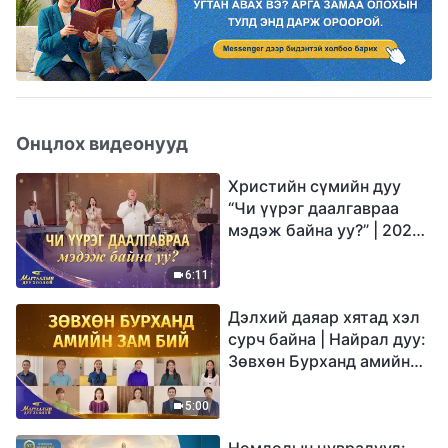
Онцлох видеонууд
Христийн сүмийн дуу
“Чи үүрэг даалгавраа
мэдэж байна уу?” | 2026
Магтаалын дуу хоолой
6:11
Дэлхий даяар хятад хэл
сурч байна | Найрал дуу:
Зөвхөн Бурханд амийн
зам бий | 2026
Магтаалын дуу хоолой
5:00
Номлолын цувралууд: