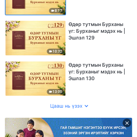
8:17
Өдөр тутмын Бурханы
үг: Бурханыг мэдэх нь |
Эшлэл 129
10:32
Өдөр тутмын Бурханы
үг: Бурханыг мэдэх нь |
Эшлэл 130
13:00
Цааш нь үзэх