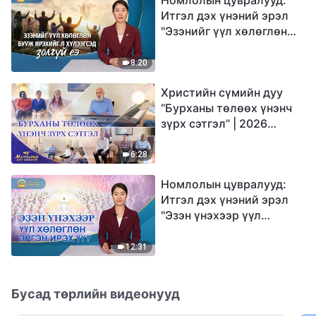
Итгэл дэх үнэний эрэл
"Эзэнийг үүл хөлөглөн
бууж ирэхийг л
хүлээгсэд золгүй еэ"
8:20
Христийн сүмийн дуу
“Бурханы төлөөх үнэнч
зүрх сэтгэл” | 2026
Магтаалын дуу хоолой
6:28
Номлолын цувралууд:
Итгэл дэх үнэний эрэл
"Эзэн үнэхээр үүл
хөлөглөн эргэн ирэх үү?"
12:31
Бусад төрлийн видеонууд