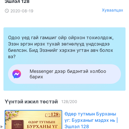
Эшлэл 128
Хуваалцах
2020-08-19
Одоо үед гай гамшиг ойр ойрхон тохиолдож,
Эзэн эргэн ирэх тухай зөгнөлүүд үндсэндээ
биелсэн. Бид Эзэнийг хэрхэн угтан авч болох
вэ?
Messenger дээр бидэнтэй холбоо
барих
Үүнтэй ижил төстэй
128
/
200
Өдөр тутмын Бурханы
үг: Бурханыг мэдэх нь |
Эшлэл 128