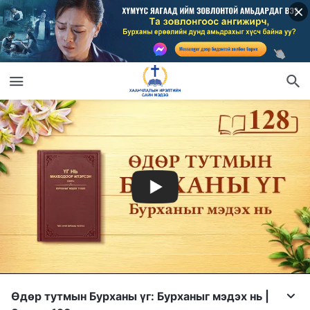
Өдөр тутмын Бурханы үг: Бурханыг мэдэх нь |