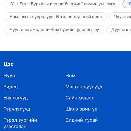
“Үг. I Боть: Бурханы илрэлт ба ажил” номын уншлага
“
Номлолын цувралууд: Итгэл дэх үнэний эрэл
Чуулган
Чуулганы амьдрал—Янз бүрийн цуврал шоу
Дууны кл
Цэс
Нүүр
Ном
Видео
Магтан дуунууд
Уншлагууд
Сайн мэдээ
Гэрчлэлүүд
Шинэ эрин үе
Гэрэл зургийн
Бидний тухай
үзэсгэлэн