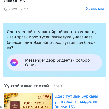
Эшлэл 156
Хуваалцах
2020-07-27
Одоо үед гай гамшиг ойр ойрхон тохиолдож,
Эзэн эргэн ирэх тухай зөгнөлүүд үндсэндээ
биелсэн. Бид Эзэнийг хэрхэн угтан авч болох
вэ?
Messenger дээр бидэнтэй холбоо
барих
Үүнтэй ижил төстэй
156
/
200
Өдөр тутмын Бурханы
үг: Бурханыг мэдэх нь |
Эшлэл 156