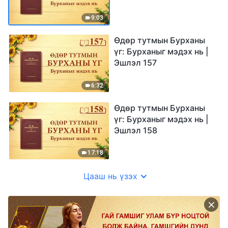
9:03
Өдөр тутмын Бурханы
үг: Бурханыг мэдэх нь |
Эшлэл 157
6:32
Өдөр тутмын Бурханы
үг: Бурханыг мэдэх нь |
Эшлэл 158
17:18
Цааш нь үзэх