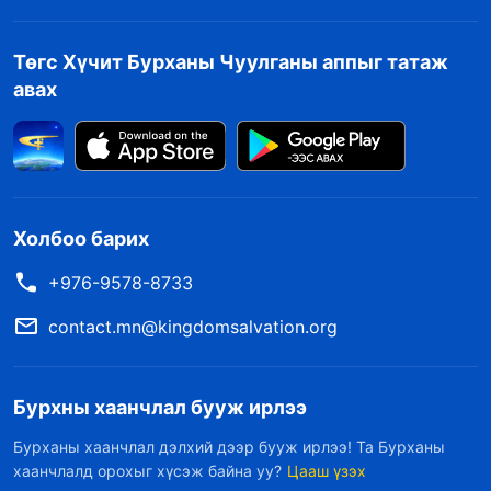
Төгс Хүчит Бурханы Чуулганы аппыг татаж
авах
Холбоо барих
+976-9578-8733
contact.mn@kingdomsalvation.org
Бурхны хаанчлал бууж ирлээ
Бурханы хаанчлал дэлхий дээр бууж ирлээ! Та Бурханы
хаанчлалд орохыг хүсэж байна уу?
Цааш үзэх