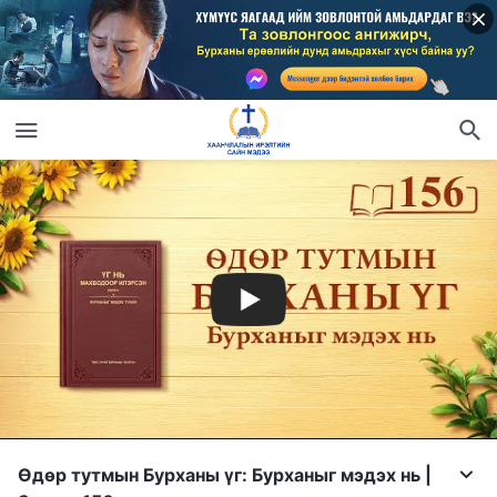
Өдөр тутмын Бурханы үг: Бурханыг мэдэх нь |