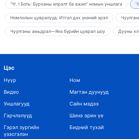
“Үг. I Боть: Бурханы илрэлт ба ажил” номын уншлага
“
Номлолын цувралууд: Итгэл дэх үнэний эрэл
Чуулган
Чуулганы амьдрал—Янз бүрийн цуврал шоу
Дууны кл
Цэс
Нүүр
Ном
Видео
Магтан дуунууд
Уншлагууд
Сайн мэдээ
Гэрчлэлүүд
Шинэ эрин үе
Гэрэл зургийн
Бидний тухай
үзэсгэлэн