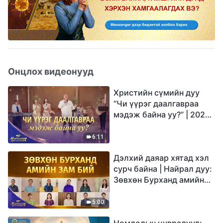
Онцлох видеонууд
Христийн сүмийн дуу
“Чи үүрэг даалгавраа
мэдэж байна уу?” | 2026
Магтаалын дуу хоолой
6:11
Дэлхий даяар хятад хэл
сурч байна | Найрал дуу:
Зөвхөн Бурханд амийн
зам бий | 2026
Магтаалын дуу хоолой
5:00
Номлолын цувралууд: