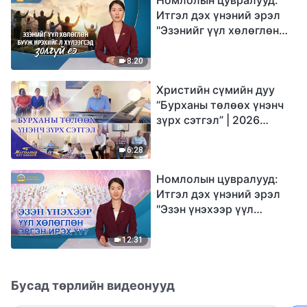
Итгэл дэх үнэний эрэл
"Эзэнийг үүл хөлөглөн
бууж ирэхийг л
хүлээгсэд золгүй еэ"
8:20
Христийн сүмийн дуу
“Бурханы төлөөх үнэнч
зүрх сэтгэл” | 2026
Магтаалын дуу хоолой
6:28
Номлолын цувралууд:
Итгэл дэх үнэний эрэл
"Эзэн үнэхээр үүл
хөлөглөн эргэн ирэх үү?"
12:31
Бусад төрлийн видеонууд