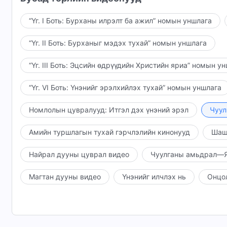
“Үг. I Боть: Бурханы илрэлт ба ажил” номын уншлага
“Үг. II Боть: Бурханыг мэдэх тухай” номын уншлага
“Үг. III Боть: Эцсийн өдрүүдийн Христийн яриа” номын у
“Үг. VI Боть: Үнэнийг эрэлхийлэх тухай” номын уншлага
Номлолын цувралууд: Итгэл дэх үнэний эрэл
Чуул
Амийн туршлагын тухай гэрчлэлийн кинонууд
Шаш
Найрал дууны цуврал видео
Чуулганы амьдрал—Я
Магтан дууны видео
Үнэнийг илчлэх нь
Онцо