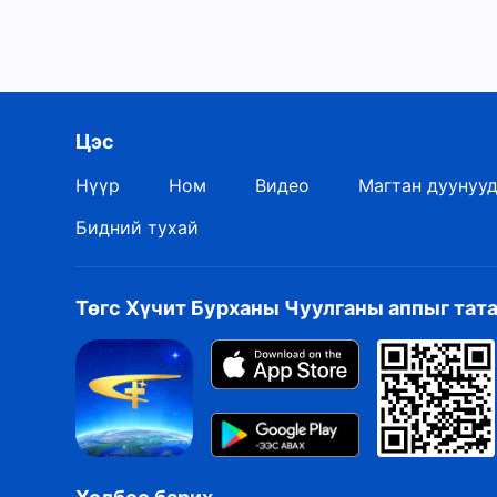
Цэс
Нүүр
Ном
Видео
Магтан дуунуу
Бидний тухай
Төгс Хүчит Бурханы Чуулганы аппыг тат