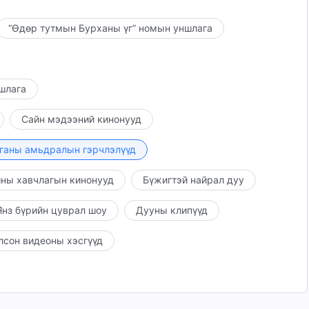
“Өдөр тутмын Бурханы үг” номын уншлага
ншлага
Сайн мэдээний кинонууд
ганы амьдралын гэрчлэлүүд
ны хавчлагын кинонууд
Бүжигтэй найрал дуу
нз бүрийн цуврал шоу
Дууны клипүүд
лсон видеоны хэсгүүд