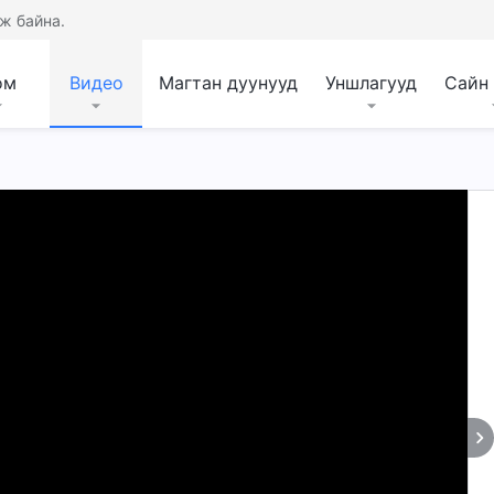
ж байна.
ом
Видео
Магтан дуунууд
Уншлагууд
Сайн