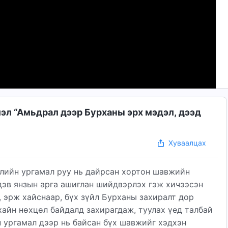
эл “Амьдрал дээр Бурханы эрх мэдэл, дээд
Хуваалцах
олийн ургамал руу нь дайрсан хортон шавжийн
эв янзын арга ашиглан шийдвэрлэх гэж хичээсэн
, эрж хайснаар, бүх зүйл Бурханы захиралт дор
хайн нөхцөл байдалд захирагдаж, туулах үед талбай
н ургамал дээр нь байсан бүх шавжийг хэдхэн