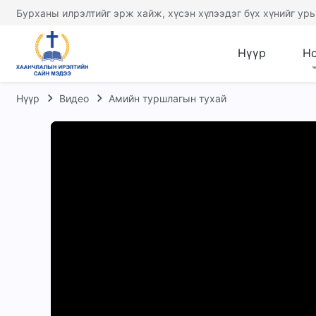
Бурханы илрэлтийг эрж хайж, хүсэн хүлээдэг бүх хүнийг урь
Нүүр
Н
Нүүр
Видео
Амийн туршлагын тухай