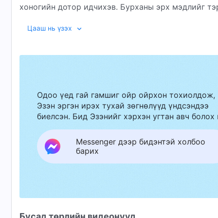
хоногийн дотор идчихэв. Бурханы эрх мэдлийг тэр
нэмэгдэнэ. Хэдэн сарын дараа амарант дээр нь ба
Цааш нь үзэх
үүнийг тэрээр хэрхэн туулах бол? Үүнийг туулсны
ямар бодит ойлголт олж авах бол? “Амьдрал дээр 
киног хүлээн авч үзээрэй.
Одоо үед гай гамшиг ойр ойрхон тохиолдож,
Эзэн эргэн ирэх тухай зөгнөлүүд үндсэндээ
биелсэн. Бид Эзэнийг хэрхэн угтан авч болох 
Messenger дээр бидэнтэй холбоо
барих
Бусад төрлийн видеонууд