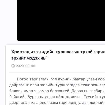
Христэд итгэгчдийн туршлагын тухай гэрчл
эрхийг мэдэх нь”
2020-09-09
Ногоо тариалагч, гол дүрийн баатар улаан ло
дайрлагыг олон жилийн туршлагадаа түшиглэн элд
боловч ямар ч нэмэр болсонгүй. Дараа нь залбирч
байдгийг Бурханы үгээс ойлгож авчээ. Түүнийг ту
дээр гэнэт маш олон аалз гарч ирж, улаан лоолий