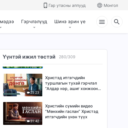
“‘Сүнслэг эцгийн’ минь үнэн
Гар утасны аппууд
Монгол
27:20
төрх” (Mонгол хэлээр)
Христэд итгэгчдийн
 мэдээ
Гэрчлэлүүд
Шинэ эрин үе
туршлагын тухай гэрчлэл
“Эцэст нь би өөрийнхөө
24:55
талаарх үнэнийг олж
харлаа”
Христэд итгэгчдийн
туршлагын тухай гэрчлэл
Үүнтэй ижил төстэй
280
/
309
“Амьдрал дээр Бурханы эрх
24:02
мэдэл, дээд эрхийг мэдэх
нь”
Христэд итгэгчдийн
туршлагын тухай гэрчлэл
“Алдар нэр, ашиг хонжооны
25:23
дөнгө” (Mонгол хэлээр)
Христийн сүмийн видео
“Мөнхийн гаслан” Христэд
итгэгчдийн үнэн түүх
31:42