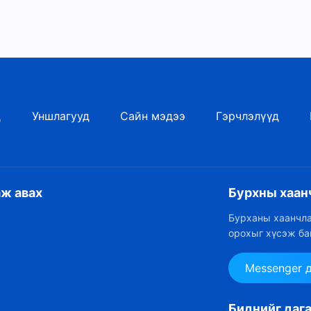
д
Уншлагууд
Сайн мэдээ
Гэрчлэлүүд
аж авах
Бурхны хаан
Бурханы хаанчла
орохыг хүсэж ба
Messenger 
Биднийг даг