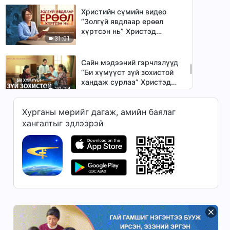
Христийн сүмийн видео
“Золгүй явдлаар ерөөл
хүртсэн нь” Христэд
31:01
итгэгчдийн үнэн түүх
Сайн мэдээний гэрчлэлүүд
“Би хүмүүст зүй зохистой
хандаж сурлаа” Христэд
20:24
итгэгчдийн үнэн түүх
Хурганы мөрийг дагаж, амийн баялаг
Сайн мэдээний гэрчлэлүүд
хангалтыг эдлээрэй
“Үнэнч хүн байх тэмцэл”
Христэд итгэгчдийн үнэн
26:35
түүх
Сайн мэдээний гэрчлэлүүд
“Миний туулсан шалгалт”
Христэд итгэгчдийн үнэн
33:14
түүх
Сайн мэдээний гэрчлэлүүд
“Бурханы өмнө амьдрах нь”