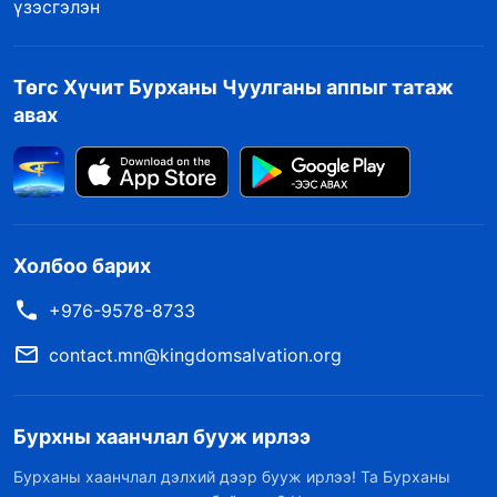
үзэсгэлэн
Төгс Хүчит Бурханы Чуулганы аппыг татаж
авах
Холбоо барих
+976-9578-8733
contact.mn@kingdomsalvation.org
Бурхны хаанчлал бууж ирлээ
Бурханы хаанчлал дэлхий дээр бууж ирлээ! Та Бурханы