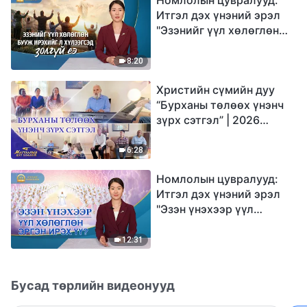
Итгэл дэх үнэний эрэл
"Эзэнийг үүл хөлөглөн
бууж ирэхийг л
хүлээгсэд золгүй еэ"
8:20
Христийн сүмийн дуу
“Бурханы төлөөх үнэнч
зүрх сэтгэл” | 2026
Магтаалын дуу хоолой
6:28
Номлолын цувралууд:
Итгэл дэх үнэний эрэл
"Эзэн үнэхээр үүл
хөлөглөн эргэн ирэх үү?"
12:31
Бусад төрлийн видеонууд