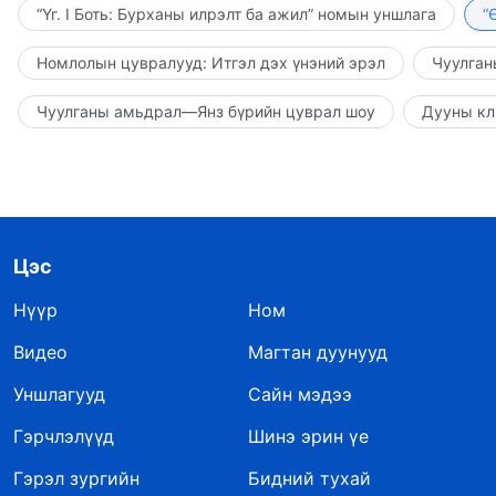
“Үг. I Боть: Бурханы илрэлт ба ажил” номын уншлага
“
Номлолын цувралууд: Итгэл дэх үнэний эрэл
Чуулган
Чуулганы амьдрал—Янз бүрийн цуврал шоу
Дууны кл
Цэс
Нүүр
Ном
Видео
Магтан дуунууд
Уншлагууд
Сайн мэдээ
Гэрчлэлүүд
Шинэ эрин үе
Гэрэл зургийн
Бидний тухай