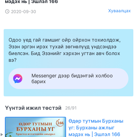
мэдэх нь | Эшлэл 166
Хуваалцах
2020-09-30
Одоо үед гай гамшиг ойр ойрхон тохиолдож,
Эзэн эргэн ирэх тухай зөгнөлүүд үндсэндээ
биелсэн. Бид Эзэнийг хэрхэн угтан авч болох
вэ?
Messenger дээр бидэнтэй холбоо
барих
Үүнтэй ижил төстэй
26
/
91
Өдөр тутмын Бурханы
үг: Бурханы ажлыг
мэдэх нь | Эшлэл 166