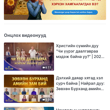
Онцлох видеонууд
Христийн сүмийн дуу
“Чи үүрэг даалгавраа
мэдэж байна уу?” | 2026
Магтаалын дуу хоолой
6:11
Дэлхий даяар хятад хэл
сурч байна | Найрал дуу:
Зөвхөн Бурханд амийн
зам бий | 2026
Магтаалын дуу хоолой
5:00
Номлолын цувралууд: