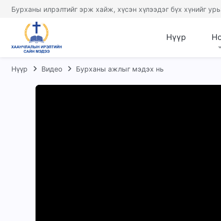
Бурханы илрэлтийг эрж хайж, хүсэн хүлээдэг бүх хүнийг урь
Нүүр
Н
Нүүр
Видео
Бурханы ажлыг мэдэх нь