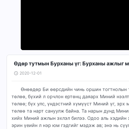
Өдөр тутмын Бурханы үг: Бурханы ажлыг м
2020-12-01
Өнөөдөр Би өөрсдийн чинь оршин тогтнолын 
төлөө, бүхий л орчлон ертөнц даяарх Миний нээл
төлөө; бүх улс, үндэстний хүмүүст Миний үг, эрх
төлөө та нарт сануулж байна. Та нарын дунд Мини
хийх Миний ажлын эхлэл билээ. Одоо аль хэдийн э
эрин үеийн л нэр юм гэдгийг мэдэж ав; энэ нь сүү