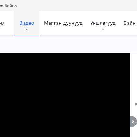
ж байна.
ом
Видео
Магтан дуунууд
Уншлагууд
Сайн