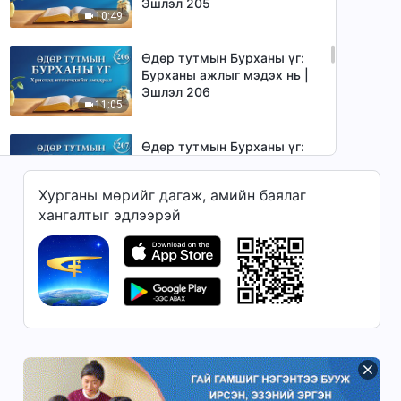
Эшлэл 205
10:49
Өдөр тутмын Бурханы үг:
Бурханы ажлыг мэдэх нь |
Эшлэл 206
11:05
Өдөр тутмын Бурханы үг:
Бурханы ажлыг мэдэх нь |
Эшлэл 207
Хурганы мөрийг дагаж, амийн баялаг
11:30
хангалтыг эдлээрэй
Өдөр тутмын Бурханы үг:
Бурханы ажлыг мэдэх нь |
Эшлэл 208
10:59
Өдөр тутмын Бурханы үг:
Бурханы ажлыг мэдэх нь |
Эшлэл 209
10:04