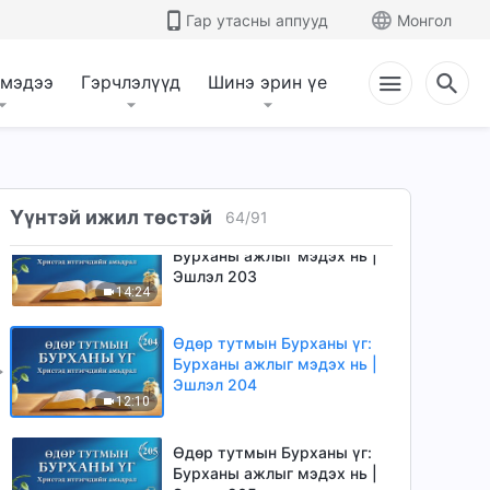
Өдөр тутмын Бурханы үг:
Гар утасны аппууд
Монгол
Бурханы ажлыг мэдэх нь |
Эшлэл 201
6:13
 мэдээ
Гэрчлэлүүд
Шинэ эрин үе
Өдөр тутмын Бурханы үг:
Бурханы ажлыг мэдэх нь |
Эшлэл 202
11:10
Үүнтэй ижил төстэй
64
/
91
Өдөр тутмын Бурханы үг:
Бурханы ажлыг мэдэх нь |
Эшлэл 203
14:24
Өдөр тутмын Бурханы үг:
Бурханы ажлыг мэдэх нь |
Эшлэл 204
12:10
Өдөр тутмын Бурханы үг:
Бурханы ажлыг мэдэх нь |