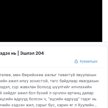
эдэх нь | Эшлэл 204
Хуваалцах
төлөө, мөн Өөрийнхөө ажлыг төвөггүй явуулахын
тийн ажил илүү зохистой, төгс байдлаар явагдахын
 мэдэл, сүр жавхлан болоод шүүлтийг илчлэхийн
й хийдэг ажил бол бүхий л орчлон ертөнц даяар
цсийн өдрүүд болсон ч, “эцсийн өдрүүд” гэдэг нь
лчийн хэдхэн жил, сарыг бус, харин яг л Хуулийн