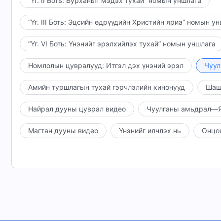
“Үг. II Боть: Бурханыг мэдэх тухай” номын уншлага
“Үг. III Боть: Эцсийн өдрүүдийн Христийн яриа” номын у
“Үг. VI Боть: Үнэнийг эрэлхийлэх тухай” номын уншлага
Номлолын цувралууд: Итгэл дэх үнэний эрэл
Чуул
Амийн туршлагын тухай гэрчлэлийн кинонууд
Шаш
Найрал дууны цуврал видео
Чуулганы амьдрал—Я
Магтан дууны видео
Үнэнийг илчлэх нь
Онцо