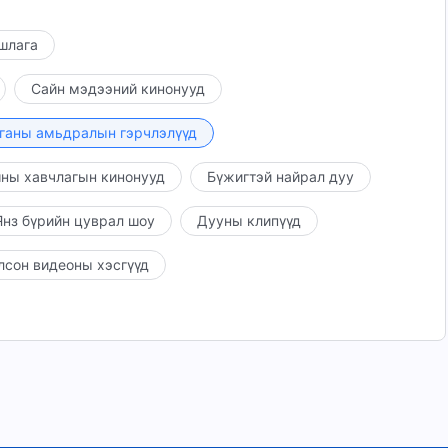
ншлага
Сайн мэдээний кинонууд
ганы амьдралын гэрчлэлүүд
ны хавчлагын кинонууд
Бүжигтэй найрал дуу
нз бүрийн цуврал шоу
Дууны клипүүд
лсон видеоны хэсгүүд