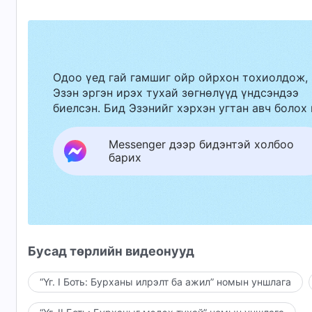
Одоо үед гай гамшиг ойр ойрхон тохиолдож,
Эзэн эргэн ирэх тухай зөгнөлүүд үндсэндээ
биелсэн. Бид Эзэнийг хэрхэн угтан авч болох 
Messenger дээр бидэнтэй холбоо
барих
Бусад төрлийн видеонууд
“Үг. I Боть: Бурханы илрэлт ба ажил” номын уншлага