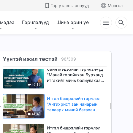
Гар утасны аппууд
Монгол
Сайн мэдээний гэрчлэлүүд
"Бурханд найдах нь хамгийн
агуу мэргэн ухаан юм"
 мэдээ
Гэрчлэлүүд
Шинэ эрин үе
40:12
(Mонгол хэлээр)
Итгэл бишрэлийн гэрчлэл
"Үүрэгт зэрэглэл байдаггүй"
(Mонгол хэлээр)
31:02
Үүнтэй ижил төстэй
96
/
309
Сайн мэдээний гэрчлэлүүд
"Манай гэрийнхэн Бурханд
итгэхийг минь болиулахаар
46:19
оролдсон үе"
Итгэл бишрэлийн гэрчлэл
"Антихрист зан чанарын
талаарх миний багахан
41:43
мэдлэг" (Mонгол хэлээр)
Итгэл бишрэлийн гэрчлэл