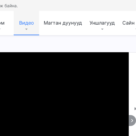
ж байна.
ом
Видео
Магтан дуунууд
Уншлагууд
Сайн