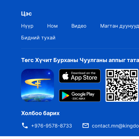
Цэс
Нүүр
Ном
Видео
Магтан дуунуу
Бидний тухай
Төгс Хүчит Бурханы Чуулганы аппыг тат
Холбоо барих
+976-9578-8733
contact.mn@kingdo