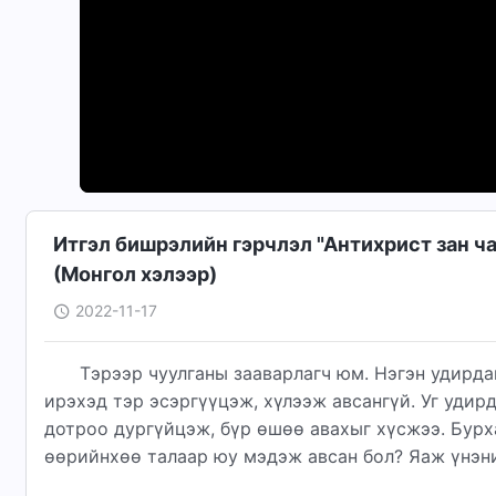
Итгэл бишрэлийн гэрчлэл "Антихрист зан ч
(Mонгол хэлээр)
2022-11-17
Тэрээр чуулганы зааварлагч юм. Нэгэн удирда
ирэхэд тэр эсэргүүцэж, хүлээж авсангүй. Уг удир
дотроо дургүйцэж, бүр өшөө авахыг хүсжээ. Бурх
өөрийнхөө талаар юу мэдэж авсан бол? Яаж үнэн