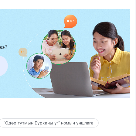
вэ?
“Өдөр тутмын Бурханы үг” номын уншлага