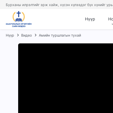
Бурханы илрэлтийг эрж хайж, хүсэн хүлээдэг бүх хүнийг урь
Нүүр
Н
Нүүр
Видео
Амийн туршлагын тухай