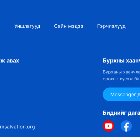
д
Уншлагууд
Сайн мэдээ
Гэрчлэлүүд
аж авах
Бурхны хаан
Бурханы хаанчла
орохыг хүсэж ба
Messenger 
Биднийг даг
msalvation.org