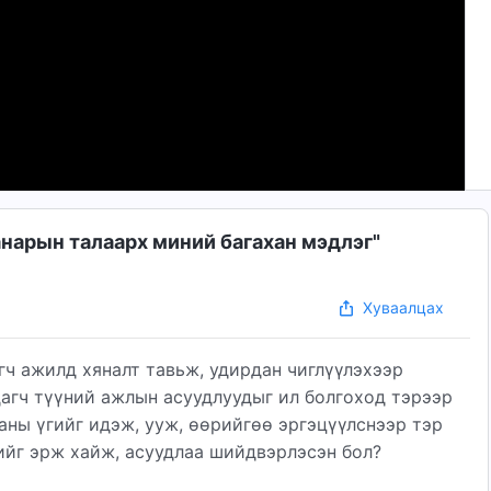
анарын талаарх миний багахан мэдлэг"
Хуваалцах
гч ажилд хяналт тавьж, удирдан чиглүүлэхээр
дагч түүний ажлын асуудлуудыг ил болгоход тэрээр
аны үгийг идэж, ууж, өөрийгөө эргэцүүлснээр тэр
ийг эрж хайж, асуудлаа шийдвэрлэсэн бол?