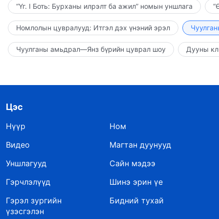
“Үг. I Боть: Бурханы илрэлт ба ажил” номын уншлага
“
Номлолын цувралууд: Итгэл дэх үнэний эрэл
Чуулган
Чуулганы амьдрал—Янз бүрийн цуврал шоу
Дууны кл
Цэс
Нүүр
Ном
Видео
Магтан дуунууд
Уншлагууд
Сайн мэдээ
Гэрчлэлүүд
Шинэ эрин үе
Гэрэл зургийн
Бидний тухай
үзэсгэлэн