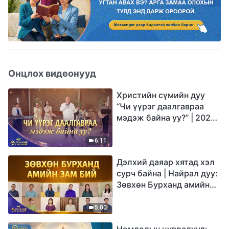
Онцлох видеонууд
Христийн сүмийн дуу
“Чи үүрэг даалгавраа
мэдэж байна уу?” | 2026
Магтаалын дуу хоолой
6:11
Дэлхий даяар хятад хэл
сурч байна | Найрал дуу:
Зөвхөн Бурханд амийн
зам бий | 2026
Магтаалын дуу хоолой
5:00
Номлолын цувралууд: