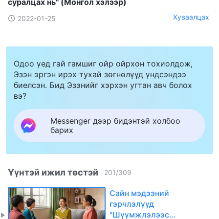
суралцах нь" (Mонгол хэлээр)
Хуваалцах
2022-01-25
Одоо үед гай гамшиг ойр ойрхон тохиолдож,
Эзэн эргэн ирэх тухай зөгнөлүүд үндсэндээ
биелсэн. Бид Эзэнийг хэрхэн угтан авч болох
вэ?
Messenger дээр бидэнтэй холбоо
барих
Үүнтэй ижил төстэй
201
/
309
Сайн мэдээний
гэрчлэлүүд
"Шүүмжлэлээс