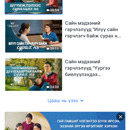
суралцах нь" (Mонгол
хэлээр)
30:54
Сайн мэдээний
гэрчлэлүүд "Илүү сайн
гэрчлэгч байж сурах нь"
(Mонгол хэлээр)
39:11
Сайн мэдээний
гэрчлэлүүд "Үүргээ
биелүүлэхдээ
дуулгавартай байж
сурах нь" (Mонгол
34:00
хэлээр)
Цааш нь үзэх