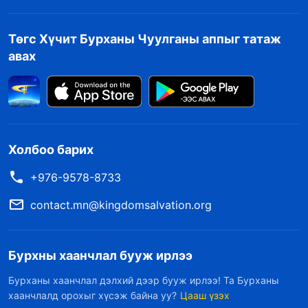
Төгс Хүчит Бурханы Чуулганы аппыг татаж
авах
Холбоо барих
+976-9578-8733
contact.mn@kingdomsalvation.org
Бурхны хаанчлал бууж ирлээ
Бурханы хаанчлал дэлхий дээр бууж ирлээ! Та Бурханы
хаанчлалд орохыг хүсэж байна уу?
Цааш үзэх