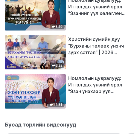
Итгэл дэх үнэний эрэл
"Эзэнийг үүл хөлөглөн
бууж ирэхийг л
хүлээгсэд золгүй еэ"
8:20
Христийн сүмийн дуу
“Бурханы төлөөх үнэнч
зүрх сэтгэл” | 2026
Магтаалын дуу хоолой
6:28
Номлолын цувралууд:
Итгэл дэх үнэний эрэл
"Эзэн үнэхээр үүл
хөлөглөн эргэн ирэх үү?"
12:31
Бусад төрлийн видеонууд