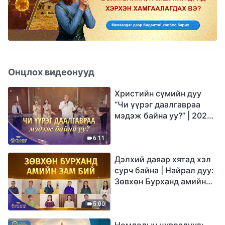
Онцлох видеонууд
Христийн сүмийн дуу
“Чи үүрэг даалгавраа
мэдэж байна уу?” | 2026
Магтаалын дуу хоолой
6:11
Дэлхий даяар хятад хэл
сурч байна | Найрал дуу:
Зөвхөн Бурханд амийн
зам бий | 2026
Магтаалын дуу хоолой
5:00
Номлолын цувралууд: