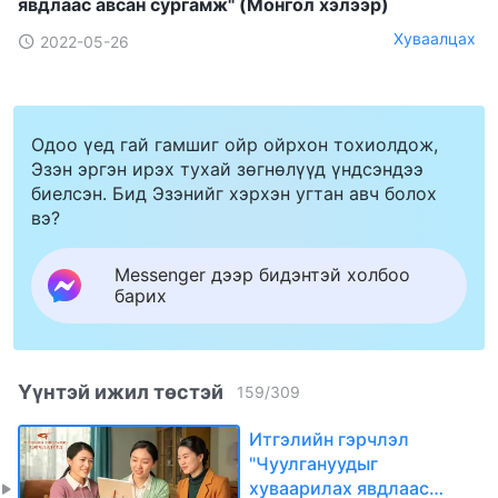
явдлаас авсан сургамж" (Mонгол хэлээр)
Хуваалцах
2022-05-26
Одоо үед гай гамшиг ойр ойрхон тохиолдож,
Эзэн эргэн ирэх тухай зөгнөлүүд үндсэндээ
биелсэн. Бид Эзэнийг хэрхэн угтан авч болох
вэ?
Messenger дээр бидэнтэй холбоо
барих
Үүнтэй ижил төстэй
159
/
309
Итгэлийн гэрчлэл
"Чуулгануудыг
хуваарилах явдлаас