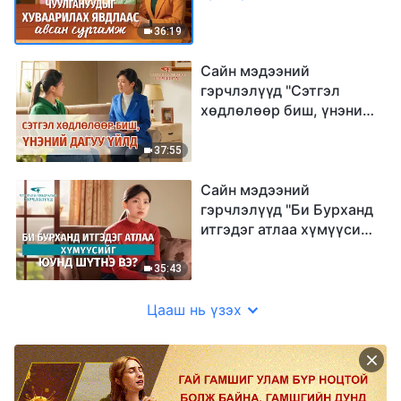
авсан сургамж" (Mонгол
хэлээр)
36:19
Сайн мэдээний
гэрчлэлүүд "Сэтгэл
хөдлөлөөр биш, үнэний
дагуу үйлд" (Mонгол
хэлээр)
37:55
Сайн мэдээний
гэрчлэлүүд "Би Бурханд
итгэдэг атлаа хүмүүсийг
юунд шүтнэ вэ?" (Mонгол
хэлээр)
35:43
Цааш нь үзэх