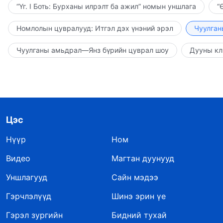
“Үг. I Боть: Бурханы илрэлт ба ажил” номын уншлага
“
Номлолын цувралууд: Итгэл дэх үнэний эрэл
Чуулган
Чуулганы амьдрал—Янз бүрийн цуврал шоу
Дууны кл
Цэс
Нүүр
Ном
Видео
Магтан дуунууд
Уншлагууд
Сайн мэдээ
Гэрчлэлүүд
Шинэ эрин үе
Гэрэл зургийн
Бидний тухай