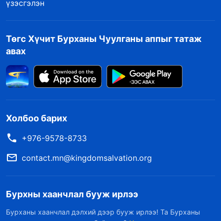
үзэсгэлэн
Төгс Хүчит Бурханы Чуулганы аппыг татаж
авах
Холбоо барих
+976-9578-8733
contact.mn@kingdomsalvation.org
Бурхны хаанчлал бууж ирлээ
Бурханы хаанчлал дэлхий дээр бууж ирлээ! Та Бурханы