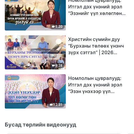
Итгэл дэх үнэний эрэл
"Эзэнийг үүл хөлөглөн
бууж ирэхийг л
хүлээгсэд золгүй еэ"
8:20
Христийн сүмийн дуу
“Бурханы төлөөх үнэнч
зүрх сэтгэл” | 2026
Магтаалын дуу хоолой
6:28
Номлолын цувралууд:
Итгэл дэх үнэний эрэл
"Эзэн үнэхээр үүл
хөлөглөн эргэн ирэх үү?"
12:31
Бусад төрлийн видеонууд