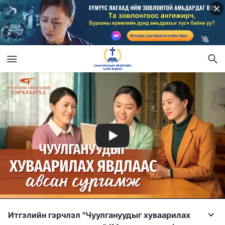
Итгэлийн гэрчлэл "Чуулгануудыг хуваарилах