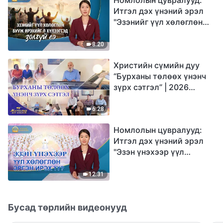
Итгэл дэх үнэний эрэл
"Эзэнийг үүл хөлөглөн
бууж ирэхийг л
хүлээгсэд золгүй еэ"
8:20
Христийн сүмийн дуу
“Бурханы төлөөх үнэнч
зүрх сэтгэл” | 2026
Магтаалын дуу хоолой
6:28
Номлолын цувралууд:
Итгэл дэх үнэний эрэл
"Эзэн үнэхээр үүл
хөлөглөн эргэн ирэх үү?"
12:31
Бусад төрлийн видеонууд