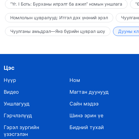
“Үг. I Боть: Бурханы илрэлт ба ажил” номын уншлага
“
Номлолын цувралууд: Итгэл дэх үнэний эрэл
Чуулган
Чуулганы амьдрал—Янз бүрийн цуврал шоу
Дууны кл
Цэс
Нүүр
Ном
Видео
Магтан дуунууд
Уншлагууд
Сайн мэдээ
Гэрчлэлүүд
Шинэ эрин үе
Гэрэл зургийн
Бидний тухай
үзэсгэлэн