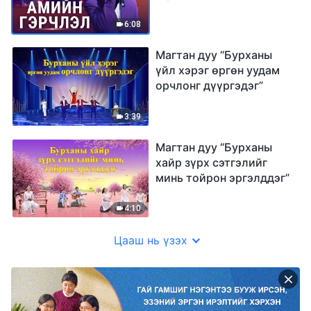
6:08
Магтан дуу “Бурханы
үйл хэрэг өргөн уудам
орчлонг дүүргэдэг”
3:39
Магтан дуу “Бурханы
хайр зүрх сэтгэлийг
минь тойрон эргэлддэг”
4:10
Цааш нь үзэх