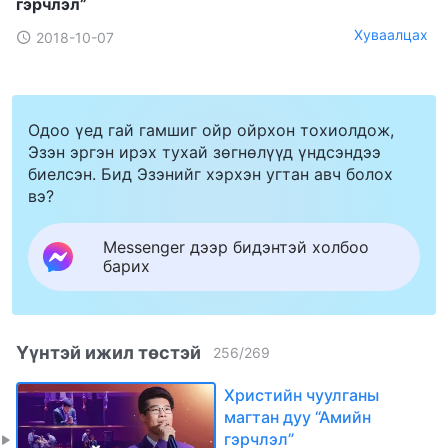
гэрчлэл”
Хуваалцах
2018-10-07
Одоо үед гай гамшиг ойр ойрхон тохиолдож,
Эзэн эргэн ирэх тухай зөгнөлүүд үндсэндээ
биелсэн. Бид Эзэнийг хэрхэн угтан авч болох
вэ?
Messenger дээр бидэнтэй холбоо
барих
Үүнтэй ижил төстэй
256
/
269
Христийн чуулганы
магтан дуу “Амийн
гэрчлэл”