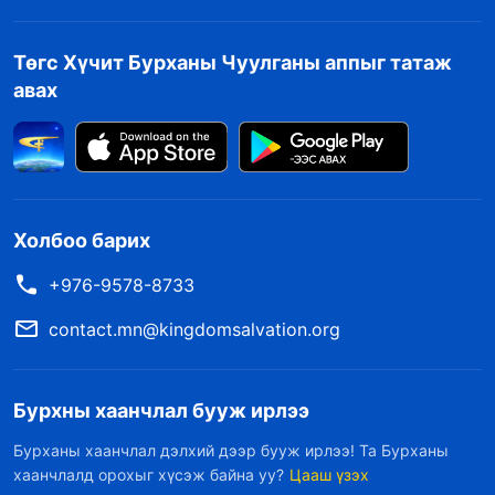
Төгс Хүчит Бурханы Чуулганы аппыг татаж
авах
Холбоо барих
+976-9578-8733
contact.mn@kingdomsalvation.org
Бурхны хаанчлал бууж ирлээ
Бурханы хаанчлал дэлхий дээр бууж ирлээ! Та Бурханы
хаанчлалд орохыг хүсэж байна уу?
Цааш үзэх