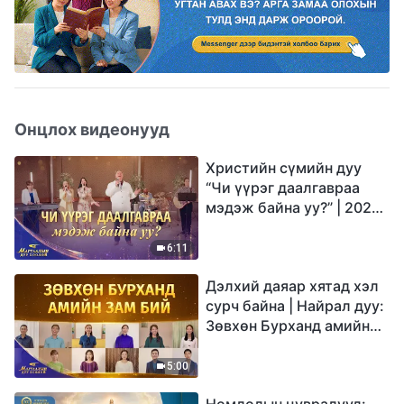
Онцлох видеонууд
Христийн сүмийн дуу
“Чи үүрэг даалгавраа
мэдэж байна уу?” | 2026
Магтаалын дуу хоолой
6:11
Дэлхий даяар хятад хэл
сурч байна | Найрал дуу:
Зөвхөн Бурханд амийн
зам бий | 2026
Магтаалын дуу хоолой
5:00
Номлолын цувралууд: