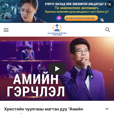
Христийн чуулганы магтан дуу “Амийн