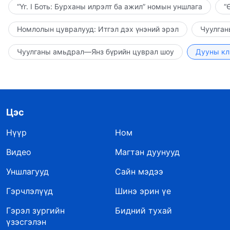
“Үг. I Боть: Бурханы илрэлт ба ажил” номын уншлага
“
Номлолын цувралууд: Итгэл дэх үнэний эрэл
Чуулган
Чуулганы амьдрал—Янз бүрийн цуврал шоу
Дууны кл
Цэс
Нүүр
Ном
Видео
Магтан дуунууд
Уншлагууд
Сайн мэдээ
Гэрчлэлүүд
Шинэ эрин үе
Гэрэл зургийн
Бидний тухай
үзэсгэлэн