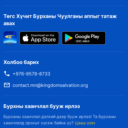
Төгс Хүчит Бурханы Чуулганы аппыг татаж
авах
Холбоо барих
+976-9578-8733
contact.mn@kingdomsalvation.org
Бурхны хаанчлал бууж ирлээ
Бурханы хаанчлал дэлхий дээр бууж ирлээ! Та Бурханы
хаанчлалд орохыг хүсэж байна уу?
Цааш үзэх