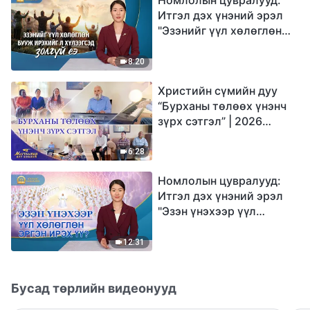
Итгэл дэх үнэний эрэл
"Эзэнийг үүл хөлөглөн
бууж ирэхийг л
хүлээгсэд золгүй еэ"
8:20
Христийн сүмийн дуу
“Бурханы төлөөх үнэнч
зүрх сэтгэл” | 2026
Магтаалын дуу хоолой
6:28
Номлолын цувралууд:
Итгэл дэх үнэний эрэл
"Эзэн үнэхээр үүл
хөлөглөн эргэн ирэх үү?"
12:31
Бусад төрлийн видеонууд