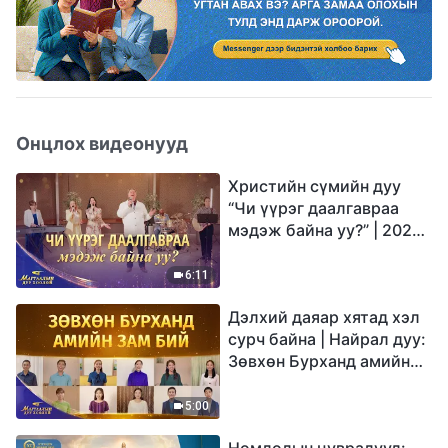
Онцлох видеонууд
Христийн сүмийн дуу
“Чи үүрэг даалгавраа
мэдэж байна уу?” | 2026
Магтаалын дуу хоолой
6:11
Дэлхий даяар хятад хэл
сурч байна | Найрал дуу:
Зөвхөн Бурханд амийн
зам бий | 2026
Магтаалын дуу хоолой
5:00
Номлолын цувралууд: