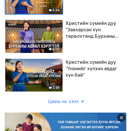
3:34
Христийн сүмийн дуу
“Завхарсан хүн
төрөлхтөнд Бурханы
аврал хэрэгтэй”
6:10
Христийн сүмийн дуу
“Үнэнийг хүлээн авдаг
хүн бай”
3:38
Цааш нь үзэх