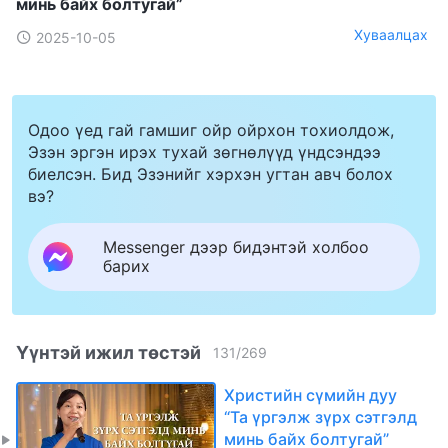
минь байх болтугай”
Хуваалцах
2025-10-05
Одоо үед гай гамшиг ойр ойрхон тохиолдож,
Эзэн эргэн ирэх тухай зөгнөлүүд үндсэндээ
биелсэн. Бид Эзэнийг хэрхэн угтан авч болох
вэ?
Messenger дээр бидэнтэй холбоо
барих
Үүнтэй ижил төстэй
131
/
269
Христийн сүмийн дуу
“Та үргэлж зүрх сэтгэлд
минь байх болтугай”