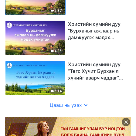
5:37
Христийн сүмийн дуу
“Бурханыг ажлаар нь
дамжуулж мэдэх
учиртай” (Lyrics)
4:35
Христийн сүмийн дуу
“Төгс Хүчит Бурхан л
хүнийг аварч чаддаг”
(Дууны үгтэй)
6:14
Цааш нь үзэх