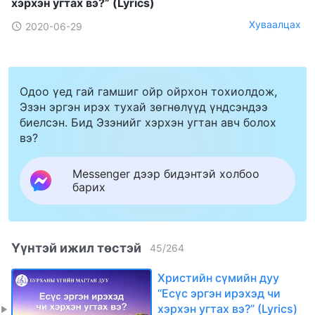
хэрхэн угтах вэ?” (Lyrics)
Хуваалцах
2020-06-29
Одоо үед гай гамшиг ойр ойрхон тохиолдож,
Эзэн эргэн ирэх тухай зөгнөлүүд үндсэндээ
биелсэн. Бид Эзэнийг хэрхэн угтан авч болох
вэ?
Messenger дээр бидэнтэй холбоо
барих
Үүнтэй ижил төстэй
45
/
264
Христийн сүмийн дуу
“Есүс эргэн ирэхэд чи
хэрхэн угтах вэ?” (Lyrics)