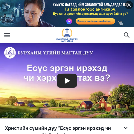
Христийн сүмийн дуу “Есүс эргэн ирэхэд чи