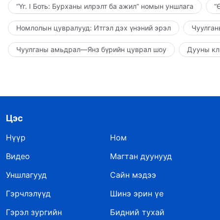
“Үг. I Боть: Бурханы илрэлт ба ажил” номын уншлага
“
Номлолын цувралууд: Итгэл дэх үнэний эрэл
Чуулган
Чуулганы амьдрал—Янз бүрийн цуврал шоу
Дууны кл
Цэс
Нүүр
Ном
Видео
Магтан дуунууд
Уншлагууд
Сайн мэдээ
Гэрчлэлүүд
Шинэ эрин үе
Гэрэл зургийн
Бидний тухай