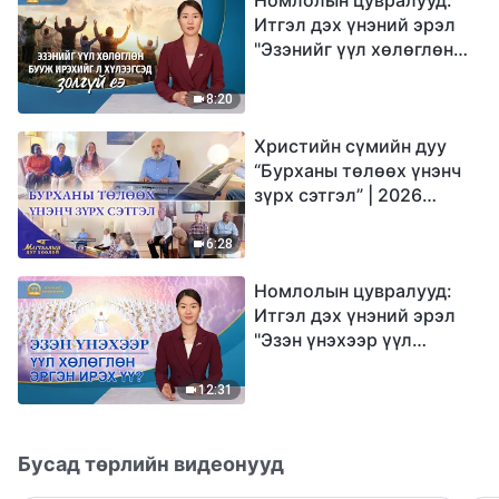
Итгэл дэх үнэний эрэл
"Эзэнийг үүл хөлөглөн
бууж ирэхийг л
хүлээгсэд золгүй еэ"
8:20
Христийн сүмийн дуу
“Бурханы төлөөх үнэнч
зүрх сэтгэл” | 2026
Магтаалын дуу хоолой
6:28
Номлолын цувралууд:
Итгэл дэх үнэний эрэл
"Эзэн үнэхээр үүл
хөлөглөн эргэн ирэх үү?"
12:31
Бусад төрлийн видеонууд