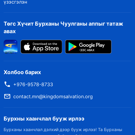
үзэсгэлэн
Төгс Хүчит Бурханы Чуулганы аппыг татаж
авах
Холбоо барих
+976-9578-8733
contact.mn@kingdomsalvation.org
Бурхны хаанчлал бууж ирлээ
Бурханы хаанчлал дэлхий дээр бууж ирлээ! Та Бурханы