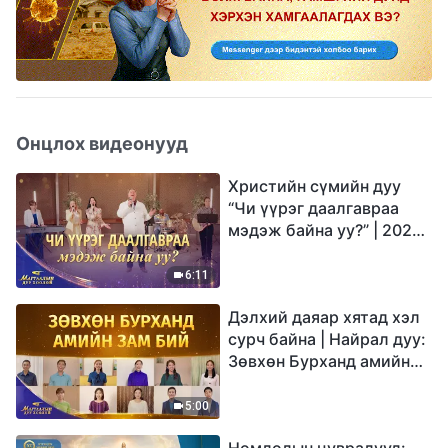
Онцлох видеонууд
Христийн сүмийн дуу
“Чи үүрэг даалгавраа
мэдэж байна уу?” | 2026
Магтаалын дуу хоолой
6:11
Дэлхий даяар хятад хэл
сурч байна | Найрал дуу:
Зөвхөн Бурханд амийн
зам бий | 2026
Магтаалын дуу хоолой
5:00
Номлолын цувралууд: