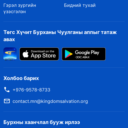
Гэрэл зургийн
Бидний тухай
үзэсгэлэн
Төгс Хүчит Бурханы Чуулганы аппыг татаж
авах
Холбоо барих
+976-9578-8733
contact.mn@kingdomsalvation.org
Бурхны хаанчлал бууж ирлээ