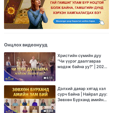
Онцлох видеонууд
Христийн сүмийн дуу
“Чи үүрэг даалгавраа
мэдэж байна уу?” | 2026
Магтаалын дуу хоолой
6:11
Дэлхий даяар хятад хэл
сурч байна | Найрал дуу:
Зөвхөн Бурханд амийн
зам бий | 2026
Магтаалын дуу хоолой
5:00