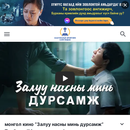
монгол кино “Залуу насны минь дурсамж”