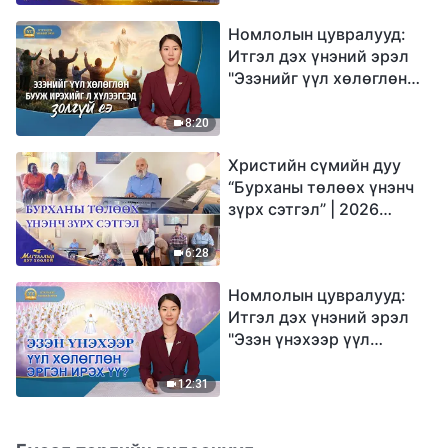
Номлолын цувралууд:
Итгэл дэх үнэний эрэл
"Эзэнийг үүл хөлөглөн
бууж ирэхийг л
хүлээгсэд золгүй еэ"
8:20
Христийн сүмийн дуу
“Бурханы төлөөх үнэнч
зүрх сэтгэл” | 2026
Магтаалын дуу хоолой
6:28
Номлолын цувралууд:
Итгэл дэх үнэний эрэл
"Эзэн үнэхээр үүл
хөлөглөн эргэн ирэх үү?"
12:31