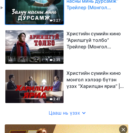
насны минь дурсамж”
Трейлер (Mонгол
хэлээр)
3:27
Христийн сүмийн кино
“Арилшгүй толбо”
Трейлер (Mонгол
хэлээр)
2:35
Христийн сүмийн кино
монгол хэлээр бүтэн
үзэх “Харилцан яриа” |
Трейлер
3:41
Цааш нь үзэх