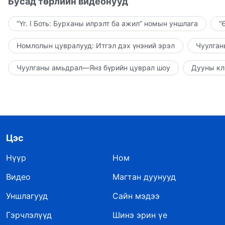
Бусад төрлийн видеонууд
“Үг. I Боть: Бурханы илрэлт ба ажил” номын уншлага
“
Номлолын цувралууд: Итгэл дэх үнэний эрэл
Чуулган
Чуулганы амьдрал—Янз бүрийн цуврал шоу
Дууны кл
Цэс
Нүүр
Ном
Видео
Магтан дуунууд
Уншлагууд
Сайн мэдээ
Гэрчлэлүүд
Шинэ эрин үе