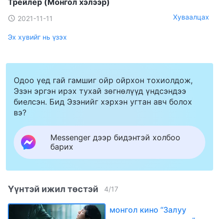
Трейлер (Mонгол хэлээр)
Хуваалцах
2021-11-11
Эх хувийг нь үзэх
Одоо үед гай гамшиг ойр ойрхон тохиолдож,
Эзэн эргэн ирэх тухай зөгнөлүүд үндсэндээ
биелсэн. Бид Эзэнийг хэрхэн угтан авч болох
вэ?
Messenger дээр бидэнтэй холбоо
барих
Үүнтэй ижил төстэй
4
/
17
монгол кино “Залуу