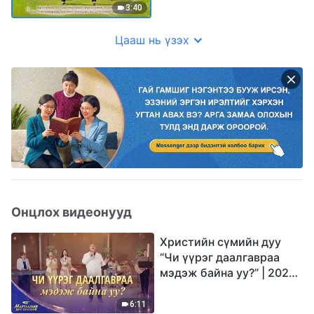
3:40
Цааш нь үзэх
Онцлох видеонууд
Христийн сүмийн дуу
“Чи үүрэг даалгавраа
мэдэж байна уу?” | 2026
Магтаалын дуу хоолой
6:11