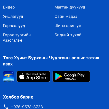
Видео
Магтан дуунууд
Уншлагууд
Сайн мэдээ
Гэрчлэлүүд
Шинэ эрин үе
Гэрэл зургийн
Бидний тухай
үзэсгэлэн
Төгс Хүчит Бурханы Чуулганы аппыг татаж
авах
Холбоо барих
+976-9578-8733