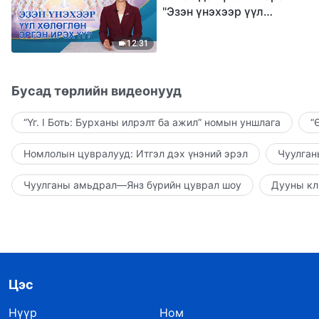
"Эзэн үнэхээр үүл
хөлөглөн эргэн ирэх үү?"
12:31
Бусад төрлийн видеонууд
“Үг. I Боть: Бурханы илрэлт ба ажил” номын уншлага
“
Номлолын цувралууд: Итгэл дэх үнэний эрэл
Чуулган
Чуулганы амьдрал—Янз бүрийн цуврал шоу
Дууны кл
Цэс
Нүүр
Ном