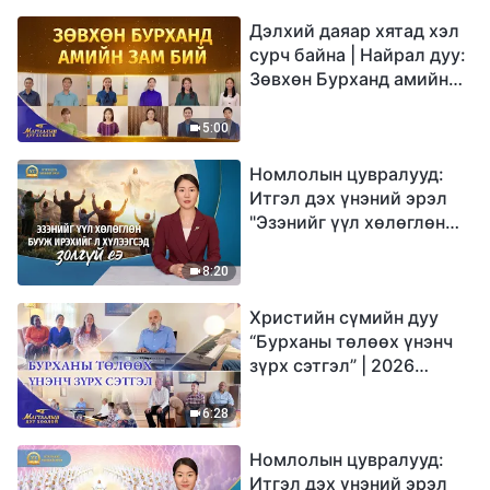
Дэлхий даяар хятад хэл
сурч байна | Найрал дуу:
Зөвхөн Бурханд амийн
зам бий | 2026
Магтаалын дуу хоолой
5:00
Номлолын цувралууд:
Итгэл дэх үнэний эрэл
"Эзэнийг үүл хөлөглөн
бууж ирэхийг л
хүлээгсэд золгүй еэ"
8:20
Христийн сүмийн дуу
“Бурханы төлөөх үнэнч
зүрх сэтгэл” | 2026
Магтаалын дуу хоолой
6:28
Номлолын цувралууд:
Итгэл дэх үнэний эрэл