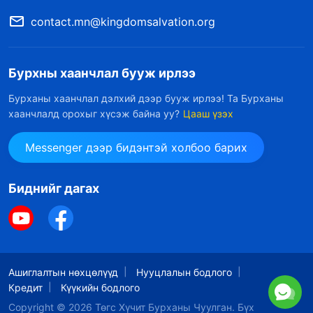
contact.mn@kingdomsalvation.org
Бурхны хаанчлал бууж ирлээ
Бурханы хаанчлал дэлхий дээр бууж ирлээ! Та Бурханы
хаанчлалд орохыг хүсэж байна уу?
Цааш үзэх
Messenger дээр бидэнтэй холбоо барих
Биднийг дагах
Ашиглалтын нөхцөлүүд
Нууцлалын бодлого
Кредит
Күүкийн бодлого
Copyright © 2026
Төгс Хүчит Бурханы Чуулган
. Бүх