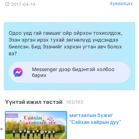
Хуваалцах
2017-04-14
Одоо үед гай гамшиг ойр ойрхон тохиолдож,
Эзэн эргэн ирэх тухай зөгнөлүүд үндсэндээ
биелсэн. Бид Эзэнийг хэрхэн угтан авч болох
вэ?
Messenger дээр бидэнтэй холбоо
барих
Үүнтэй ижил төстэй
163
/
163
магтаалын бүжиг
“Сайхан хайрын дуу”