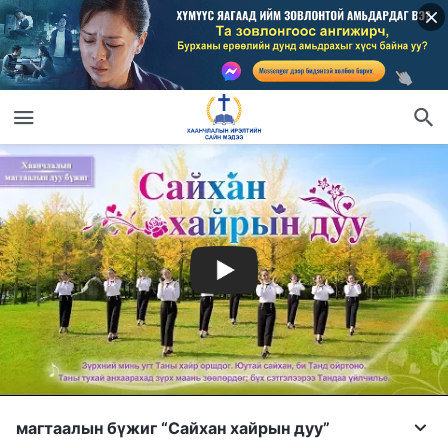
магтаалын бүжиг “Сайхан хайрын дуу”