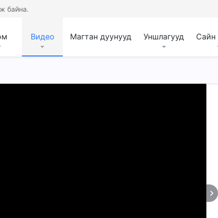
ж байна.
ом
Видео
Магтан дуунууд
Уншлагууд
Сайн