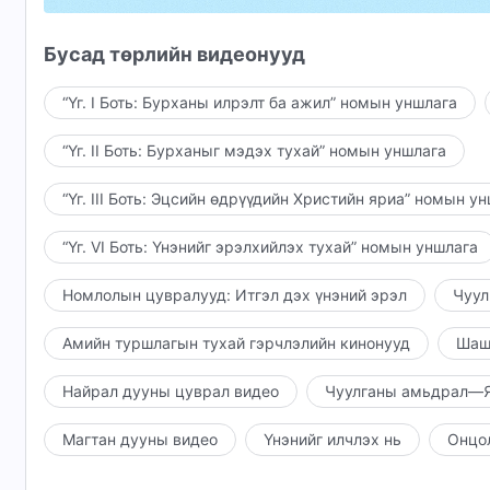
Халуун дулаан төрөлх хот руугаа би эргэн нис
Бусад төрлийн видеонууд
Хайртынхаа зовнилыг би нөхөн төлөх болно.
“Үг. I Боть: Бурханы илрэлт ба ажил” номын уншлага
Би Түүнд: Битгий гунигла гэж хэлмээр байна.
“Үг. II Боть: Бурханыг мэдэх тухай” номын уншлага
Таны сэтгэл ханамжтай байх хариултыг би өгн
“Үг. III Боть: Эцсийн өдрүүдийн Христийн яриа” номын у
Тэгэхээр, Таны гаргасан зүтгэл дэмий хоосон 
“Үг. VI Боть: Үнэнийг эрэлхийлэх тухай” номын уншлага
Хэрэн тэнүүчилсэн, зовлонтой амьдралаас чө
Номлолын цувралууд: Итгэл дэх үнэний эрэл
Чуул
хурдан өсөж том болохыг би хэчнээн их хүсэж
Амийн туршлагын тухай гэрчлэлийн кинонууд
Шаш
Өө, хайр минь, намайг хүлээгээрэй.
Энэ дэлхийн баян тансагаас би холдон одно.
Найрал дууны цуврал видео
Чуулганы амьдрал—Я
Хайртынхаа зовнилыг би нөхөн төлөх болно.
Магтан дууны видео
Үнэнийг илчлэх нь
Онцо
Би Түүнд: Битгий гунигла гэж хэлмээр байна.