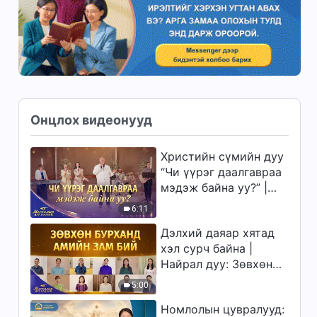
Онцлох видеонууд
Христийн сүмийн дуу
“Чи үүрэг даалгавраа
мэдэж байна уу?” |
2026 Магтаалын дуу
6:11
хоолой
Дэлхий даяар хятад
хэл сурч байна |
Найрал дуу: Зөвхөн
Бурханд амийн зам
5:00
бий | 2026 Магтаалын
Номлолын цувралууд:
дуу хоолой