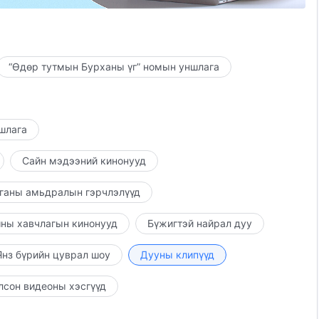
ье.
“Өдөр тутмын Бурханы үг” номын уншлага
ө.
ншлага
өнгөрөхгүй.
Сайн мэдээний кинонууд
лөөлөгдөхийн тулд,
ганы амьдралын гэрчлэлүүд
 байна вэ?
ны хавчлагын кинонууд
Бүжигтэй найрал дуу
нз бүрийн цуврал шоу
Дууны клипүүд
лсон видеоны хэсгүүд