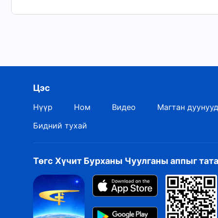
Таныг сэтгэл ханамжтай байлгах хариултыг би
Тэгэхээр, Таны гаргасан зүтгэл дэмий хоосон 
Тэгэхээр, Таны гаргасан зүтгэл дэмий хоосон 
"Хургыг дагаж шинэ дуу дуулъя" номоос
Цэс
Нүүр
Ном
Видео
Магтан дуунуу
Бидний тухай
Төгс Хүчит Бурханы Чуулганы аппыг тат