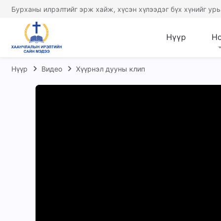
Бурханы илрэлтийг эрж хайж, хүсэн хүлээдэг бүх хүнийг урь
Нүүр
Н
Нүүр
Видео
Хүүрнэл дууны клип