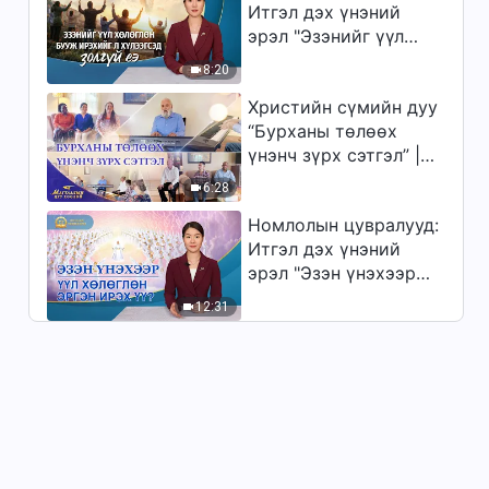
Итгэл дэх үнэний
эрэл "Эзэнийг үүл
хөлөглөн бууж
8:20
ирэхийг л хүлээгсэд
Христийн сүмийн дуу
золгүй еэ"
“Бурханы төлөөх
үнэнч зүрх сэтгэл” |
2026 Магтаалын дуу
6:28
хоолой
Номлолын цувралууд:
Итгэл дэх үнэний
эрэл "Эзэн үнэхээр
үүл хөлөглөн эргэн
12:31
ирэх үү?"