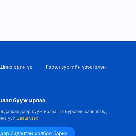
Шинэ эрин үе
Гэрэл зургийн үзэсгэлэн
члал бууж ирлээ
л дэлхий дээр бууж ирлээ! Та Бурханы хаанчлалд
йна уу?
Цааш үзэх
дээр бидэнтэй холбоо барих