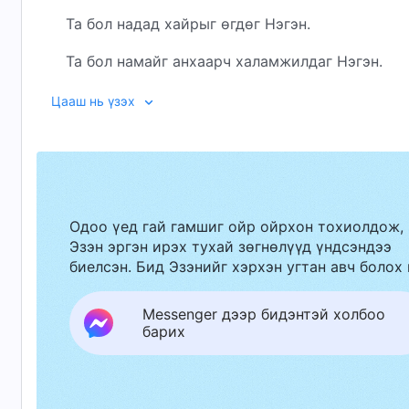
Та бол надад хайрыг өгдөг Нэгэн.
Та бол намайг анхаарч халамжилдаг Нэгэн.
Та бол намайг үргэлж боддог Нэгэн.
Цааш нь үзэх
Та бол миний амийг энхрийлэн хайрладаг Нэгэ
Сар минь, тэнгэрийн нөгөө тал руу буцаад очо
Хайртыг минь хэтэрхий удаан бүү хүлээлгээч.
Одоо үед гай гамшиг ойр ойрхон тохиолдож,
Эзэн эргэн ирэх тухай зөгнөлүүд үндсэндээ
Түүнийг санаж байна гэдгийг минь Түүнд хэлээ
биелсэн. Бид Эзэнийг хэрхэн угтан авч болох 
Хайрыг минь хамт байлгахаа битгий мартаарай
Messenger дээр бидэнтэй холбоо
Зэрлэг галуунууд хосоороо алсад нисэн одож 
барих
Хайртын минь үгийг буцааж авчрах болов уу, 
Өө, даль жигүүрээ надад зээлдүүлээч.