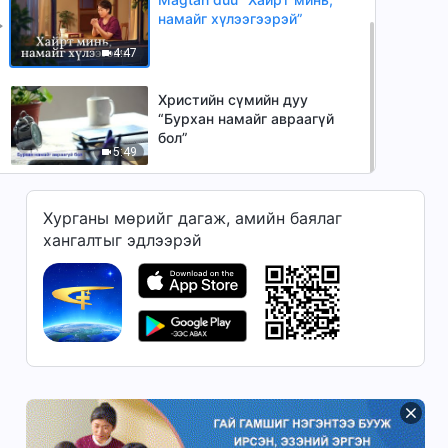
намайг хүлээгээрэй”
4:47
Христийн сүмийн дуу
“Бурхан намайг авраагүй
бол”
5:49
Хурганы мөрийг дагаж, амийн баялаг
хангалтыг эдлээрэй