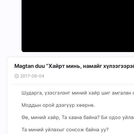
Magtan duu “Хайрт минь, намайг хүлээгээрэ
2017-06-04
Шударга, үзэсгэлэнт миний хайр шиг амгалан 
Моддын орой дээгүүр хөөрнө.
Өө, миний хайр, Та хаана байна? Би одоо уйла
Та миний уйлахыг сонсож байна уу?