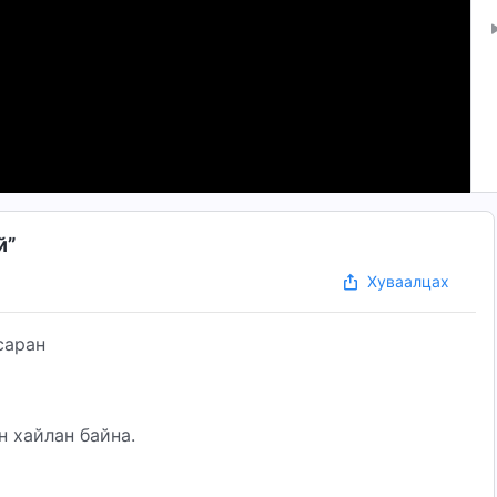
й”
Хуваалцах
саран
н хайлан байна.