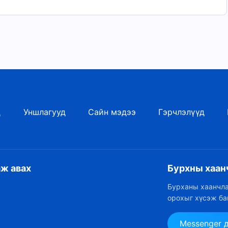
 өгнө.
өнгөрөхгүй.
өнгөрөхгүй.
д
Уншлагууд
Сайн мэдээ
Гэрчлэлүүд
аж авах
Бурхны хаан
Бурханы хаанчла
орохыг хүсэж ба
Messenger 