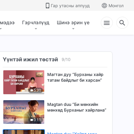
6:05
Гар утасны аппууд
Монгол
Христийн сүмийн дуу
“Хэрэв Бурхан намайг
 мэдээ
Гэрчлэлүүд
Шинэ эрин үе
авраагүй бол”
5:40
Христийн сүмийн дуу “Хүн
хэний төлөө амьдрах
хэрэгтэй вэ?”
Үүнтэй ижил төстэй
9
/
10
4:50
Магтан дуу “Бурханы хайр
татам байдлыг би харсан”
5:30
Magtan duu “Би мөнхийн
мөнхөд Бурханыг хайрлана”
3:11
Magtan duu “Хайрт минь,