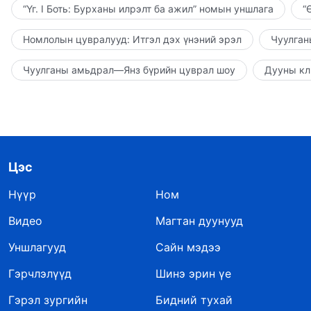
“Үг. I Боть: Бурханы илрэлт ба ажил” номын уншлага
“
Номлолын цувралууд: Итгэл дэх үнэний эрэл
Чуулган
Чуулганы амьдрал—Янз бүрийн цуврал шоу
Дууны кл
Цэс
Нүүр
Ном
Видео
Магтан дуунууд
Уншлагууд
Сайн мэдээ
Гэрчлэлүүд
Шинэ эрин үе
Гэрэл зургийн
Бидний тухай