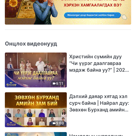
Онцлох видеонууд
Христийн сүмийн дуу
“Чи үүрэг даалгавраа
мэдэж байна уу?” | 2026
Магтаалын дуу хоолой
6:11
Дэлхий даяар хятад хэл
сурч байна | Найрал дуу:
Зөвхөн Бурханд амийн
зам бий | 2026
Магтаалын дуу хоолой
5:00
Номлолын цувралууд: