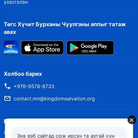
үзэсгэлэн
Төгс Хүчит Бурханы Чуулганы аппыг татаж
авах
Холбоо барих
+976-9578-8733
contact.mn@kingdomsalvation.org
Бурхны хаанчлал бууж ирлээ
Бурханы хаанчлал дэлхий дээр бууж ирлээ! Та Бурханы
Энэ вэб сайтад орж ирсэн та азтай хүн