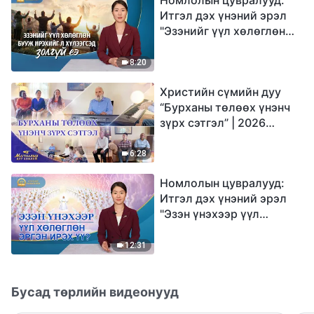
Итгэл дэх үнэний эрэл
"Эзэнийг үүл хөлөглөн
бууж ирэхийг л
хүлээгсэд золгүй еэ"
8:20
Христийн сүмийн дуу
“Бурханы төлөөх үнэнч
зүрх сэтгэл” | 2026
Магтаалын дуу хоолой
6:28
Номлолын цувралууд:
Итгэл дэх үнэний эрэл
"Эзэн үнэхээр үүл
хөлөглөн эргэн ирэх үү?"
12:31
Бусад төрлийн видеонууд