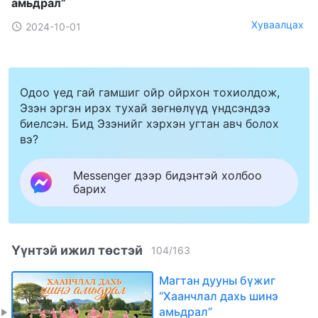
амьдрал”
Хуваалцах
2024-10-01
Одоо үед гай гамшиг ойр ойрхон тохиолдож,
Эзэн эргэн ирэх тухай зөгнөлүүд үндсэндээ
биелсэн. Бид Эзэнийг хэрхэн угтан авч болох
вэ?
Messenger дээр бидэнтэй холбоо
барих
Үүнтэй ижил төстэй
104
/
163
Магтан дууны бүжиг
“Хаанчлал дахь шинэ
амьдрал”