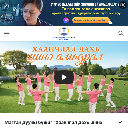
Магтан дууны бүжиг “Хаанчлал дахь шинэ