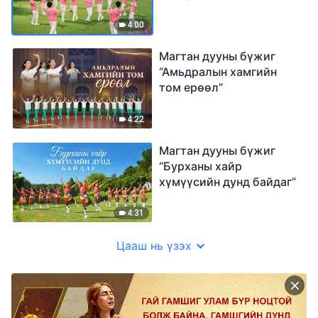
4:00
Магтан дууны бүжиг
“Амьдралын хамгийн
том ерөөл”
4:22
Магтан дууны бүжиг
“Бурханы хайр
хүмүүсийн дунд байдаг”
4:31
Цааш нь үзэх