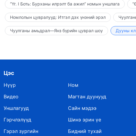
“Үг. I Боть: Бурханы илрэлт ба ажил” номын уншлага
“
Номлолын цувралууд: Итгэл дэх үнэний эрэл
Чуулган
Чуулганы амьдрал—Янз бүрийн цуврал шоу
Дууны кл
Цэс
Нүүр
Ном
Видео
Магтан дуунууд
Уншлагууд
Сайн мэдээ
Гэрчлэлүүд
Шинэ эрин үе
Гэрэл зургийн
Бидний тухай