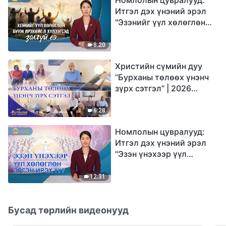
Итгэл дэх үнэний эрэл
"Эзэнийг үүл хөлөглөн
бууж ирэхийг л
хүлээгсэд золгүй еэ"
8:20
Христийн сүмийн дуу
“Бурханы төлөөх үнэнч
зүрх сэтгэл” | 2026
Магтаалын дуу хоолой
6:28
Номлолын цувралууд:
Итгэл дэх үнэний эрэл
"Эзэн үнэхээр үүл
хөлөглөн эргэн ирэх үү?"
12:31
Бусад төрлийн видеонууд