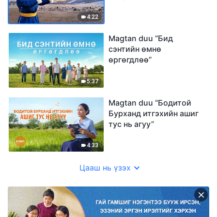
4:22
Magtan duu “Бид
сэнтийн өмнө
өргөгдлөө”
5:37
Magtan duu “Бодитой
Бурханд итгэхийн ашиг
тус нь агуу”
4:33
Цааш нь үзэх