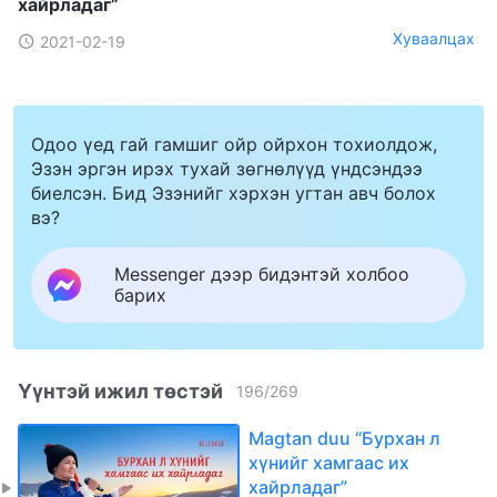
хайрладаг”
Хуваалцах
2021-02-19
Одоо үед гай гамшиг ойр ойрхон тохиолдож,
Эзэн эргэн ирэх тухай зөгнөлүүд үндсэндээ
биелсэн. Бид Эзэнийг хэрхэн угтан авч болох
вэ?
Messenger дээр бидэнтэй холбоо
барих
Үүнтэй ижил төстэй
196
/
269
Magtan duu “Бурхан л
хүнийг хамгаас их
хайрладаг”