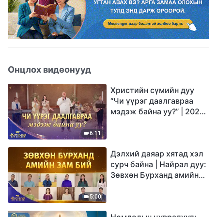
Онцлох видеонууд
Христийн сүмийн дуу
“Чи үүрэг даалгавраа
мэдэж байна уу?” | 2026
Магтаалын дуу хоолой
6:11
Дэлхий даяар хятад хэл
сурч байна | Найрал дуу:
Зөвхөн Бурханд амийн
зам бий | 2026
Магтаалын дуу хоолой
5:00
Номлолын цувралууд: