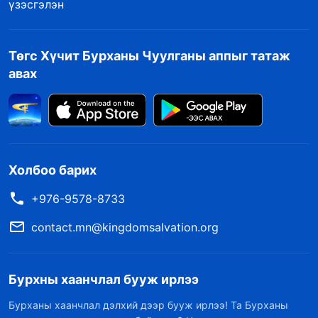
үзэсгэлэн
Төгс Хүчит Бурханы Чуулганы аппыг татаж
авах
Холбоо барих
+976-9578-8733
contact.mn@kingdomsalvation.org
Бурхны хаанчлал бууж ирлээ
Бурханы хаанчлал дэлхий дээр бууж ирлээ! Та Бурханы