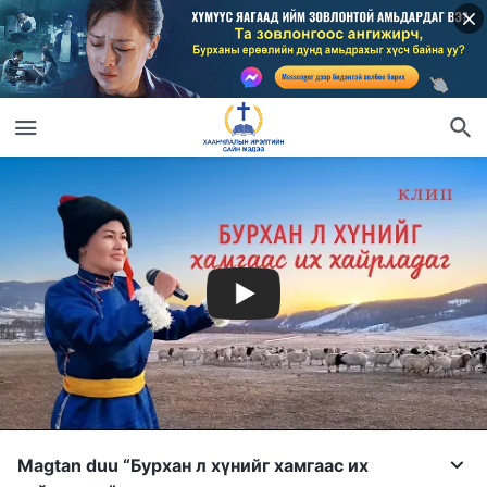
Magtan duu “Бурхан л хүнийг хамгаас их