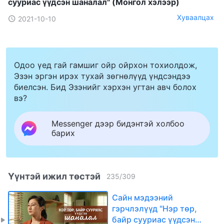
сууриас үүдсэн шаналал" (Mонгол хэлээр)
Хуваалцах
2021-10-10
Одоо үед гай гамшиг ойр ойрхон тохиолдож,
Эзэн эргэн ирэх тухай зөгнөлүүд үндсэндээ
биелсэн. Бид Эзэнийг хэрхэн угтан авч болох
вэ?
Messenger дээр бидэнтэй холбоо
барих
Үүнтэй ижил төстэй
235
/
309
Сайн мэдээний
гэрчлэлүүд "Нэр төр,
байр сууриас үүдсэн