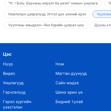
“Үг. I Боть: Бурханы илрэлт ба ажил” номын уншлага
“
Номлолын цувралууд: Итгэл дэх үнэний эрэл
Чуулган
Чуулганы амьдрал—Янз бүрийн цуврал шоу
Дууны кл
Цэс
Нүүр
Ном
Видео
Магтан дуунууд
Уншлагууд
Сайн мэдээ
Гэрчлэлүүд
Шинэ эрин үе
Гэрэл зургийн
Бидний тухай
үзэсгэлэн