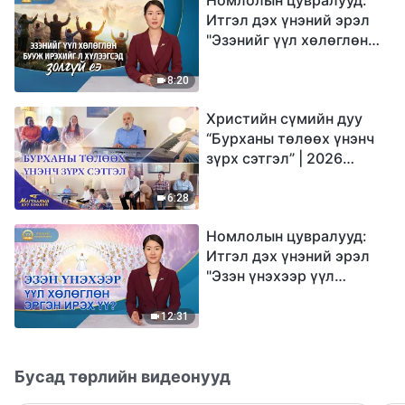
Итгэл дэх үнэний эрэл
"Эзэнийг үүл хөлөглөн
бууж ирэхийг л
хүлээгсэд золгүй еэ"
8:20
Христийн сүмийн дуу
“Бурханы төлөөх үнэнч
зүрх сэтгэл” | 2026
Магтаалын дуу хоолой
6:28
Номлолын цувралууд:
Итгэл дэх үнэний эрэл
"Эзэн үнэхээр үүл
хөлөглөн эргэн ирэх үү?"
12:31
Бусад төрлийн видеонууд