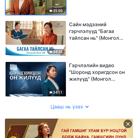
шаналал" (Mонгол
хэлээр)
35:00
Сайн мэдээний
гэрчлэлүүд "Багаа
тайлсан нь" (Mонгол
хэлээр)
34:32
Гэрчлэлийн видео
"Шоронд хоригдсон он
жилүүд" (Mонгол
хэлээр)
34:11
Цааш нь үзэх