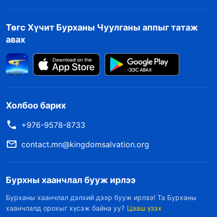
Төгс Хүчит Бурханы Чуулганы аппыг татаж
авах
Холбоо барих
+976-9578-8733
contact.mn@kingdomsalvation.org
Бурхны хаанчлал бууж ирлээ
Бурханы хаанчлал дэлхий дээр бууж ирлээ! Та Бурханы
хаанчлалд орохыг хүсэж байна уу?
Цааш үзэх