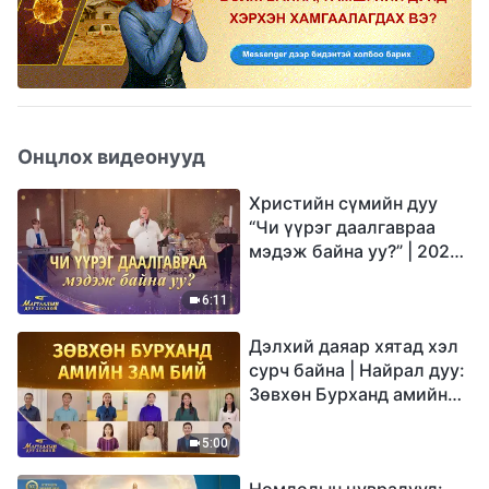
Онцлох видеонууд
Христийн сүмийн дуу
“Чи үүрэг даалгавраа
мэдэж байна уу?” | 2026
Магтаалын дуу хоолой
6:11
Дэлхий даяар хятад хэл
сурч байна | Найрал дуу:
Зөвхөн Бурханд амийн
зам бий | 2026
Магтаалын дуу хоолой
5:00
Номлолын цувралууд: