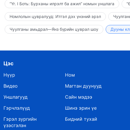
“Үг. I Боть: Бурханы илрэлт ба ажил” номын уншлага
“
Номлолын цувралууд: Итгэл дэх үнэний эрэл
Чуулган
Чуулганы амьдрал—Янз бүрийн цуврал шоу
Дууны кл
Цэс
Нүүр
Ном
Видео
Магтан дуунууд
Уншлагууд
Сайн мэдээ
Гэрчлэлүүд
Шинэ эрин үе
Гэрэл зургийн
Бидний тухай
үзэсгэлэн