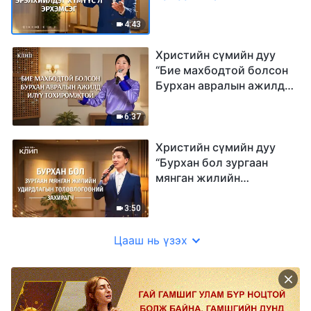
4:43
Христийн сүмийн дуу
“Бие махбодтой болсон
Бурхан авралын ажилд
илүү тохиромжтой”
6:37
Христийн сүмийн дуу
“Бурхан бол зургаан
мянган жилийн
удирдлагын
төлөвлөгөөний
3:50
Захирагч”
Цааш нь үзэх