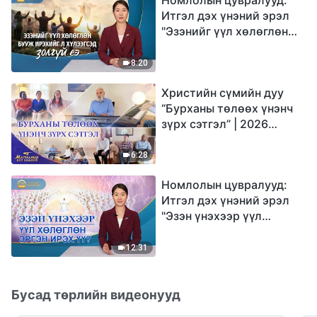
Итгэл дэх үнэний эрэл
"Эзэнийг үүл хөлөглөн
бууж ирэхийг л
хүлээгсэд золгүй еэ"
8:20
Христийн сүмийн дуу
“Бурханы төлөөх үнэнч
зүрх сэтгэл” | 2026
Магтаалын дуу хоолой
6:28
Номлолын цувралууд:
Итгэл дэх үнэний эрэл
"Эзэн үнэхээр үүл
хөлөглөн эргэн ирэх үү?"
12:31
Бусад төрлийн видеонууд