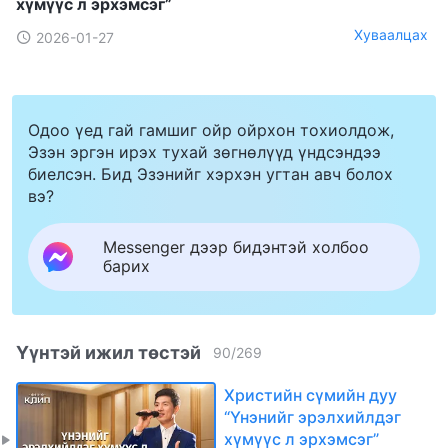
хүмүүс л эрхэмсэг”
Хуваалцах
2026-01-27
Одоо үед гай гамшиг ойр ойрхон тохиолдож,
Эзэн эргэн ирэх тухай зөгнөлүүд үндсэндээ
биелсэн. Бид Эзэнийг хэрхэн угтан авч болох
вэ?
Messenger дээр бидэнтэй холбоо
барих
Үүнтэй ижил төстэй
90
/
269
Христийн сүмийн дуу
“Үнэнийг эрэлхийлдэг
хүмүүс л эрхэмсэг”