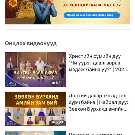
Онцлох видеонууд
Христийн сүмийн дуу
“Чи үүрэг даалгавраа
мэдэж байна уу?” | 2026
Магтаалын дуу хоолой
6:11
Дэлхий даяар хятад хэл
сурч байна | Найрал дуу:
Зөвхөн Бурханд амийн
зам бий | 2026
Магтаалын дуу хоолой
5:00
Номлолын цувралууд: