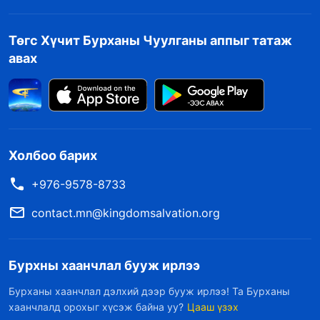
Төгс Хүчит Бурханы Чуулганы аппыг татаж
авах
Холбоо барих
+976-9578-8733
contact.mn@kingdomsalvation.org
Бурхны хаанчлал бууж ирлээ
Бурханы хаанчлал дэлхий дээр бууж ирлээ! Та Бурханы
хаанчлалд орохыг хүсэж байна уу?
Цааш үзэх