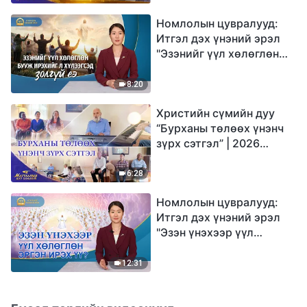
Номлолын цувралууд:
Итгэл дэх үнэний эрэл
"Эзэнийг үүл хөлөглөн
бууж ирэхийг л
хүлээгсэд золгүй еэ"
8:20
Христийн сүмийн дуу
“Бурханы төлөөх үнэнч
зүрх сэтгэл” | 2026
Магтаалын дуу хоолой
6:28
Номлолын цувралууд:
Итгэл дэх үнэний эрэл
"Эзэн үнэхээр үүл
хөлөглөн эргэн ирэх үү?"
12:31