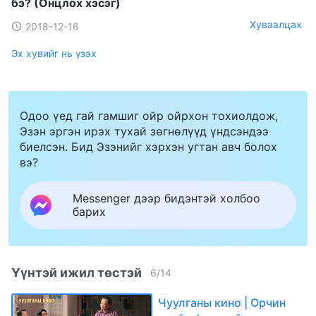
бэ? (Онцлох хэсэг)
Хуваалцах
2018-12-16
Эх хувийг нь үзэх
Одоо үед гай гамшиг ойр ойрхон тохиолдож,
Эзэн эргэн ирэх тухай зөгнөлүүд үндсэндээ
биелсэн. Бид Эзэнийг хэрхэн угтан авч болох
вэ?
Messenger дээр бидэнтэй холбоо
барих
Үүнтэй ижил төстэй
6
/
14
Чуулганы кино | Орчин