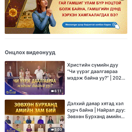
Онцлох видеонууд
Христийн сүмийн дуу
“Чи үүрэг даалгавраа
мэдэж байна уу?” | 2026
Магтаалын дуу хоолой
6:11
Дэлхий даяар хятад хэл
сурч байна | Найрал дуу:
Зөвхөн Бурханд амийн
зам бий | 2026
Магтаалын дуу хоолой
5:00