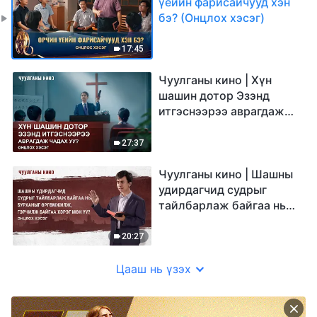
үеийн фарисайчууд хэн
бэ? (Онцлох хэсэг)
17:45
Чуулганы кино | Хүн
шашин дотор Эзэнд
итгэснээрээ аврагдаж
чадах уу? (Онцлох хэсэг)
27:37
Чуулганы кино | Шашны
удирдагчид судрыг
тайлбарлаж байгаа нь
Бурханыг өргөмжилж,
гэрчилж байгаа хэрэг
20:27
мөн үү? (Онцлох хэсэг)
Цааш нь үзэх