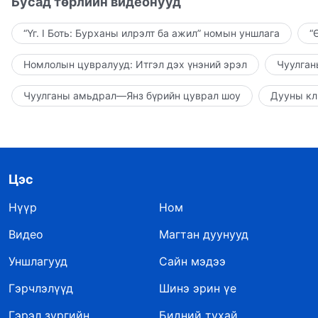
Бусад төрлийн видеонууд
“Үг. I Боть: Бурханы илрэлт ба ажил” номын уншлага
“
Номлолын цувралууд: Итгэл дэх үнэний эрэл
Чуулган
Чуулганы амьдрал—Янз бүрийн цуврал шоу
Дууны кл
Цэс
Нүүр
Ном
Видео
Магтан дуунууд
Уншлагууд
Сайн мэдээ
Гэрчлэлүүд
Шинэ эрин үе
Гэрэл зургийн
Бидний тухай