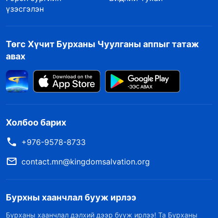
үзэсгэлэн
Төгс Хүчит Бурханы Чуулганы аппыг татаж
авах
Холбоо барих
+976-9578-8733
contact.mn@kingdomsalvation.org
Бурхны хаанчлал бууж ирлээ
Бурханы хаанчлал дэлхий дээр бууж ирлээ! Та Бурханы