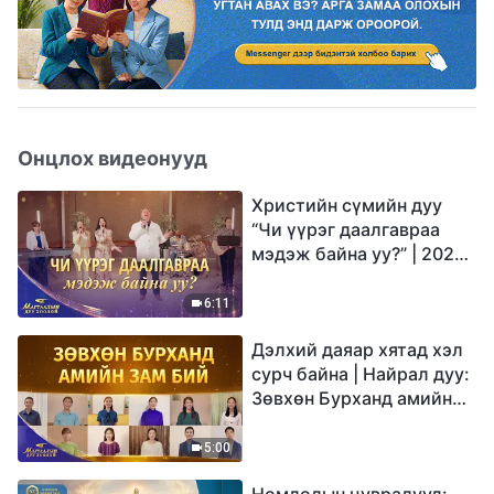
Онцлох видеонууд
Христийн сүмийн дуу
“Чи үүрэг даалгавраа
мэдэж байна уу?” | 2026
Магтаалын дуу хоолой
6:11
Дэлхий даяар хятад хэл
сурч байна | Найрал дуу:
Зөвхөн Бурханд амийн
зам бий | 2026
Магтаалын дуу хоолой
5:00
Номлолын цувралууд: