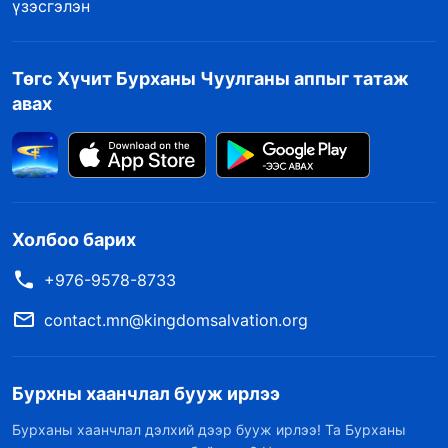
үзэсгэлэн
Төгс Хүчит Бурханы Чуулганы аппыг татаж
авах
Холбоо барих
+976-9578-8733
contact.mn@kingdomsalvation.org
Бурхны хаанчлал бууж ирлээ
Бурханы хаанчлал дэлхий дээр бууж ирлээ! Та Бурханы