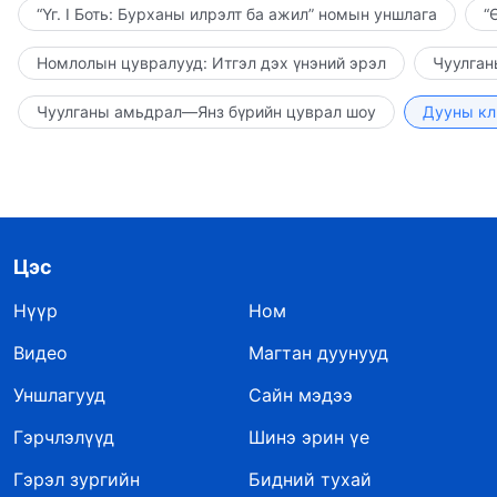
“Үг. I Боть: Бурханы илрэлт ба ажил” номын уншлага
“
Номлолын цувралууд: Итгэл дэх үнэний эрэл
Чуулган
Чуулганы амьдрал—Янз бүрийн цуврал шоу
Дууны кл
Цэс
Нүүр
Ном
Видео
Магтан дуунууд
Уншлагууд
Сайн мэдээ
Гэрчлэлүүд
Шинэ эрин үе
Гэрэл зургийн
Бидний тухай