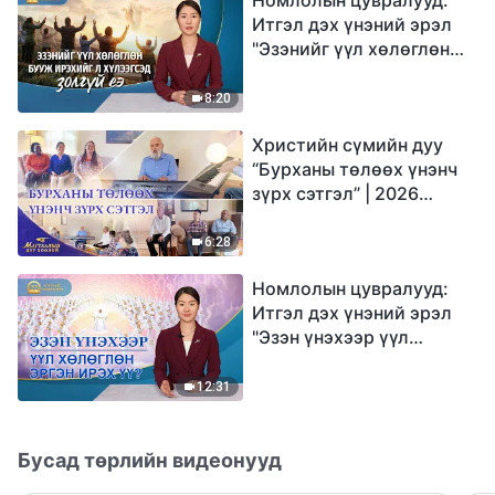
Итгэл дэх үнэний эрэл
"Эзэнийг үүл хөлөглөн
бууж ирэхийг л
хүлээгсэд золгүй еэ"
8:20
Христийн сүмийн дуу
“Бурханы төлөөх үнэнч
зүрх сэтгэл” | 2026
Магтаалын дуу хоолой
6:28
Номлолын цувралууд:
Итгэл дэх үнэний эрэл
"Эзэн үнэхээр үүл
хөлөглөн эргэн ирэх үү?"
12:31
Бусад төрлийн видеонууд