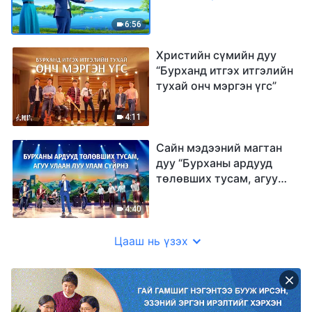
6:56
Христийн сүмийн дуу
“Бурханд итгэх итгэлийн
тухай онч мэргэн үгс”
4:11
Сайн мэдээний магтан
дуу “Бурханы ардууд
төлөвших тусам, агуу
улаан луу улам сүйрнэ”
гоцлол дуу
4:40
Цааш нь үзэх