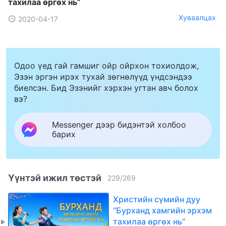
тахилаа өргөх нь”
Хуваалцах
2020-04-17
Одоо үед гай гамшиг ойр ойрхон тохиолдож,
Эзэн эргэн ирэх тухай зөгнөлүүд үндсэндээ
биелсэн. Бид Эзэнийг хэрхэн угтан авч болох
вэ?
Messenger дээр бидэнтэй холбоо
барих
Үүнтэй ижил төстэй
229
/
269
Христийн сүмийн дуу
“Бурханд хамгийн эрхэм
тахилаа өргөх нь”