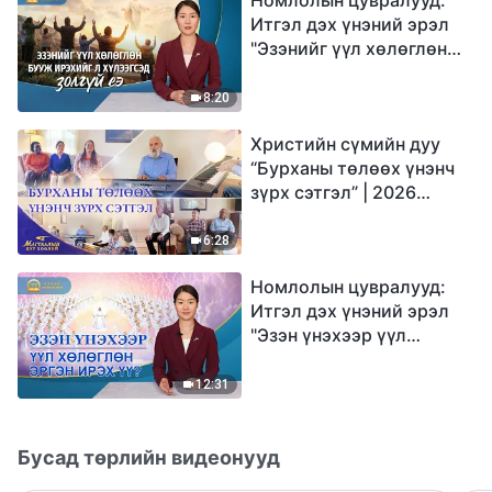
Итгэл дэх үнэний эрэл
"Эзэнийг үүл хөлөглөн
бууж ирэхийг л
хүлээгсэд золгүй еэ"
8:20
Христийн сүмийн дуу
“Бурханы төлөөх үнэнч
зүрх сэтгэл” | 2026
Магтаалын дуу хоолой
6:28
Номлолын цувралууд:
Итгэл дэх үнэний эрэл
"Эзэн үнэхээр үүл
хөлөглөн эргэн ирэх үү?"
12:31
Бусад төрлийн видеонууд