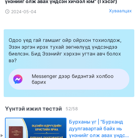
үнэнийг олж авах үндсэн хичээл юм" (I хэсэг)
Хуваалцах
2024-05-04
Одоо үед гай гамшиг ойр ойрхон тохиолдож,
Эзэн эргэн ирэх тухай зөгнөлүүд үндсэндээ
биелсэн. Бид Эзэнийг хэрхэн угтан авч болох
вэ?
Messenger дээр бидэнтэй холбоо
барих
Үүнтэй ижил төстэй
52
/
58
Бурханы үг | "Бурханд
дуулгавартай байх нь
үнэнийг олж авах үндсэн