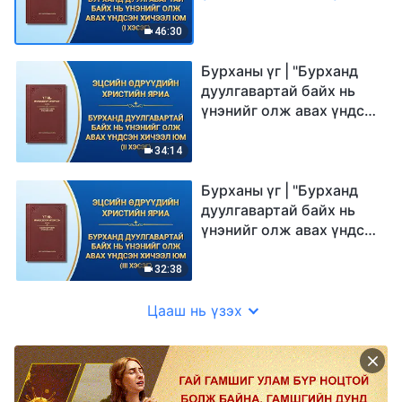
хичээл юм" (I хэсэг)
46:30
Бурханы үг | "Бурханд
дуулгавартай байх нь
үнэнийг олж авах үндсэн
хичээл юм" (II хэсэг)
34:14
Бурханы үг | "Бурханд
дуулгавартай байх нь
үнэнийг олж авах үндсэн
хичээл юм" (III хэсэг)
32:38
Цааш нь үзэх