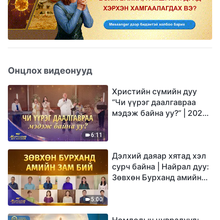
Онцлох видеонууд
Христийн сүмийн дуу
“Чи үүрэг даалгавраа
мэдэж байна уу?” | 2026
Магтаалын дуу хоолой
6:11
Дэлхий даяар хятад хэл
сурч байна | Найрал дуу:
Зөвхөн Бурханд амийн
зам бий | 2026
Магтаалын дуу хоолой
5:00
Номлолын цувралууд: