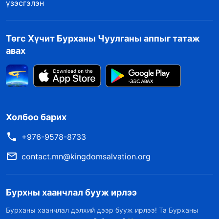
үзэсгэлэн
Төгс Хүчит Бурханы Чуулганы аппыг татаж
авах
Холбоо барих
+976-9578-8733
contact.mn@kingdomsalvation.org
Бурхны хаанчлал бууж ирлээ
Бурханы хаанчлал дэлхий дээр бууж ирлээ! Та Бурханы