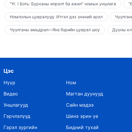
“Үг. I Боть: Бурханы илрэлт ба ажил” номын уншлага
“
Номлолын цувралууд: Итгэл дэх үнэний эрэл
Чуулган
Чуулганы амьдрал—Янз бүрийн цуврал шоу
Дууны кл
Цэс
Нүүр
Ном
Видео
Магтан дуунууд
Уншлагууд
Сайн мэдээ
Гэрчлэлүүд
Шинэ эрин үе
Гэрэл зургийн
Бидний тухай