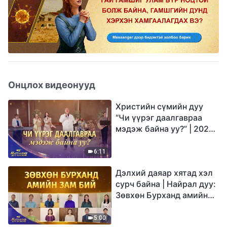
Онцлох видеонууд
Христийн сүмийн дуу
“Чи үүрэг даалгавраа
мэдэж байна уу?” | 2026
Магтаалын дуу хоолой
6:11
Дэлхий даяар хятад хэл
сурч байна | Найрал дуу:
Зөвхөн Бурханд амийн
зам бий | 2026
Магтаалын дуу хоолой
5:00