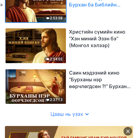
Бурхан ба Библийн
хоорондын харилцаа юу
вэ? (Монгол хэлээр)
2:53:58
Христийн сүмийн кино
“Хэн миний Эзэн бэ”
(Монгол хэлээр)
2:54:02
Саин мэдээний кино
“Бурханы нэр
өөрчлөгдсөн ?!” Бурханы
нэрний нууцыг нээх
(Монгол хэлээр)
2:37:13
Цааш нь үзэх