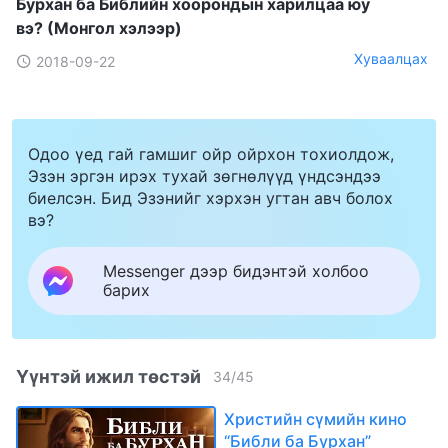
Бурхан ба Библийн хоорондын харилцаа юу
вэ? (Монгол хэлээр)
Хуваалцах
2018-09-22
Одоо үед гай гамшиг ойр ойрхон тохиолдож,
Эзэн эргэн ирэх тухай зөгнөлүүд үндсэндээ
биелсэн. Бид Эзэнийг хэрхэн угтан авч болох
вэ?
Messenger дээр бидэнтэй холбоо
барих
Үүнтэй ижил төстэй
34
/
45
Христийн сүмийн кино
“Библи ба Бурхан”