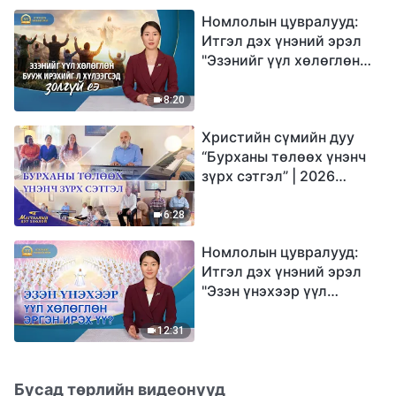
Номлолын цувралууд:
Итгэл дэх үнэний эрэл
"Эзэнийг үүл хөлөглөн
бууж ирэхийг л
хүлээгсэд золгүй еэ"
8:20
Христийн сүмийн дуу
“Бурханы төлөөх үнэнч
зүрх сэтгэл” | 2026
Магтаалын дуу хоолой
6:28
Номлолын цувралууд:
Итгэл дэх үнэний эрэл
"Эзэн үнэхээр үүл
хөлөглөн эргэн ирэх үү?"
12:31
Бусад төрлийн видеонууд