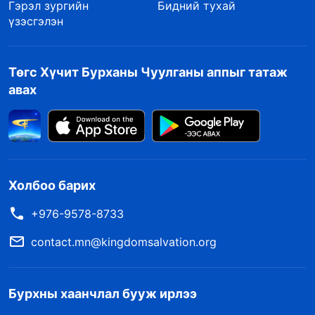
Гэрэл зургийн
Бидний тухай
үзэсгэлэн
Төгс Хүчит Бурханы Чуулганы аппыг татаж
авах
Холбоо барих
+976-9578-8733
contact.mn@kingdomsalvation.org
Бурхны хаанчлал бууж ирлээ