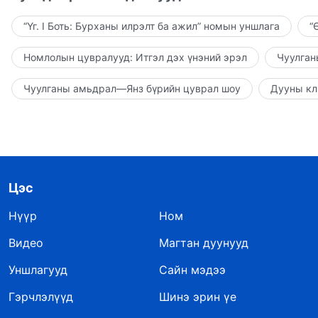
“Үг. I Боть: Бурханы илрэлт ба ажил” номын уншлага
“
Номлолын цувралууд: Итгэл дэх үнэний эрэл
Чуулган
Чуулганы амьдрал—Янз бүрийн цуврал шоу
Дууны кл
Цэс
Нүүр
Ном
Видео
Магтан дуунууд
Уншлагууд
Сайн мэдээ
Гэрчлэлүүд
Шинэ эрин үе