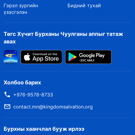
Гэрэл зургийн
Бидний тухай
үзэсгэлэн
Төгс Хүчит Бурханы Чуулганы аппыг татаж
авах
Холбоо барих
+976-9578-8733
contact.mn@kingdomsalvation.org
Бурхны хаанчлал бууж ирлээ