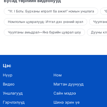
Бусад төрлийн видеонууд
“Үг. I Боть: Бурханы илрэлт ба ажил” номын уншлага
“
Номлолын цувралууд: Итгэл дэх үнэний эрэл
Чуулган
Чуулганы амьдрал—Янз бүрийн цуврал шоу
Дууны кл
Цэс
Нүүр
Ном
Видео
Магтан дуунууд
Уншлагууд
Сайн мэдээ
Гэрчлэлүүд
Шинэ эрин үе