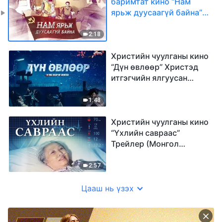
баримтат кино “Нам
ярьж дуусаагүй байна”
Трейлер (Монгол
хэлээр)
2:18
Христийн чуулганы кино
“Дүн өвлөөр” Христэд
итгэгчийн ялгуусан
гэрчлэл | Трейлер
(Монгол хэлээр)
1:48
Христийн чуулганы кино
“Үхлийн савраас”
Трейлер (Монгол
хэлээр)
2:57
Цааш нь үзэх