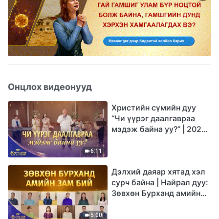
Онцлох видеонууд
Христийн сүмийн дуу
“Чи үүрэг даалгавраа
мэдэж байна уу?” | 2026
Магтаалын дуу хоолой
6:11
Дэлхий даяар хятад хэл
сурч байна | Найрал дуу:
Зөвхөн Бурханд амийн
зам бий | 2026
Магтаалын дуу хоолой
5:00