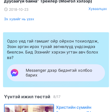
дуусаагүй байна” Трейлер (Монгол хэлээр)
Хуваалцах
2018-10-23
Эх хувийг нь үзэх
Одоо үед гай гамшиг ойр ойрхон тохиолдож,
Эзэн эргэн ирэх тухай зөгнөлүүд үндсэндээ
биелсэн. Бид Эзэнийг хэрхэн угтан авч болох
вэ?
Messenger дээр бидэнтэй холбоо
барих
Үүнтэй ижил төстэй
8
/
17
Христийн сүмийн