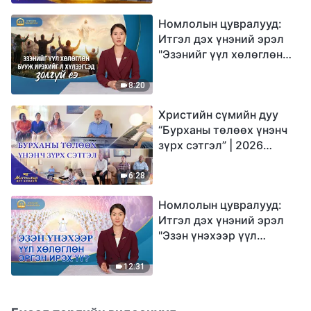
Номлолын цувралууд:
Итгэл дэх үнэний эрэл
"Эзэнийг үүл хөлөглөн
бууж ирэхийг л
хүлээгсэд золгүй еэ"
8:20
Христийн сүмийн дуу
“Бурханы төлөөх үнэнч
зүрх сэтгэл” | 2026
Магтаалын дуу хоолой
6:28
Номлолын цувралууд:
Итгэл дэх үнэний эрэл
"Эзэн үнэхээр үүл
хөлөглөн эргэн ирэх үү?"
12:31