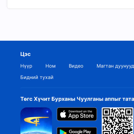
зан чанарын тухай мэдлэгээс нь гардаг.
Ⅱ
Бурханыг үнэхээр хайрладаг хүмүүс л
амьдралдаа хамгийн үнэ цэнтэй,
Цэс
Бурханы гэрэлд амьдардаг учраас
Нүүр
Ном
Видео
Магтан дуунуу
тэд л Бурханд үнэхээр итгэдэг.
Бидний тухай
Тэд Бурханы ажил, удирдлагын төлөө
амьдарч чаддаг билээ.
Төгс Хүчит Бурханы Чуулганы аппыг тат
Тэд утгагүй амьдардаггүй,
Бурханаар ерөөгдөж амьдардаг.
Тэд харанхуйд амьдардаггүй