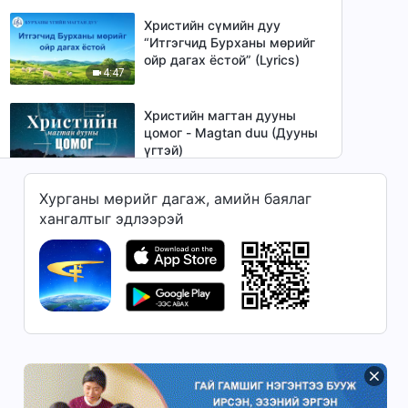
Христийн сүмийн дуу
“Итгэгчид Бурханы мөрийг
ойр дагах ёстой” (Lyrics)
4:47
Христийн магтан дууны
цомог - Magtan duu (Дууны
үгтэй)
1:13:58
Хурганы мөрийг дагаж, амийн баялаг
Magtan duu “Үнэнийг
хангалтыг эдлээрэй
хэрэгжүүлдэг хүмүүс л
шалгалт дунд гэрчлэл хийж
3:47
чадна” (үгтэй)
Христийн сүмийн дуу “Хүн
төрөлхтөн Бурханы
удирдамжийг алдсаны үр
4:01
дагавар” (Lyrics)
Magtan duu “Хамгийн шинэ
гэрлийг зөвшөөрөх нь