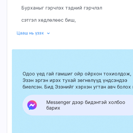
Бурханыг гэрчлэх тэдний гэрчлэл
сэтгэл хөдлөлөөс биш,
Бурханы ба Түүний
Цааш нь үзэх
зан чанарын тухай мэдлэгээс нь гардаг.
Ⅰ
Тэд Бурханыг мэдэж авсан учраас
Одоо үед гай гамшиг ойр ойрхон тохиолдож,
Эзэн эргэн ирэх тухай зөгнөлүүд үндсэндээ
гэрчлэгч болж, Бурханыг эгээрдэг бүхэнд
биелсэн. Бид Эзэнийг хэрхэн угтан авч болох 
Бурханыг, мөн Бурханы хайр татам, бодит ба
Messenger дээр бидэнтэй холбоо
мэдүүлэх ёстойгоо мэдэрдэг.
барих
Бурханыг гэсэн хүмүүсийн хайр шиг,
тэдний гэрчлэл нь сайн дурынх.