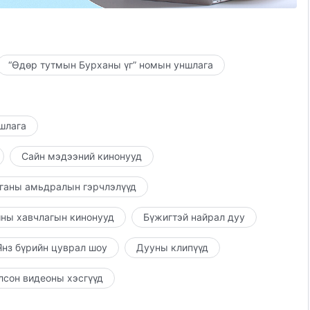
“Өдөр тутмын Бурханы үг” номын уншлага
ншлага
Сайн мэдээний кинонууд
ганы амьдралын гэрчлэлүүд
ны хавчлагын кинонууд
Бүжигтэй найрал дуу
нз бүрийн цуврал шоу
Дууны клипүүд
лсон видеоны хэсгүүд