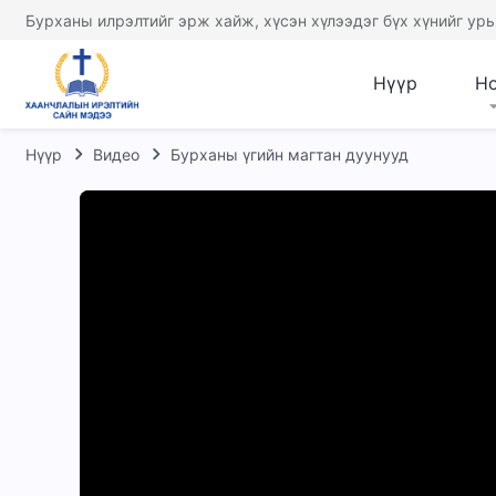
Бурханы илрэлтийг эрж хайж, хүсэн хүлээдэг бүх хүнийг урь
Нүүр
Н
Нүүр
Видео
Бурханы үгийн магтан дуунууд