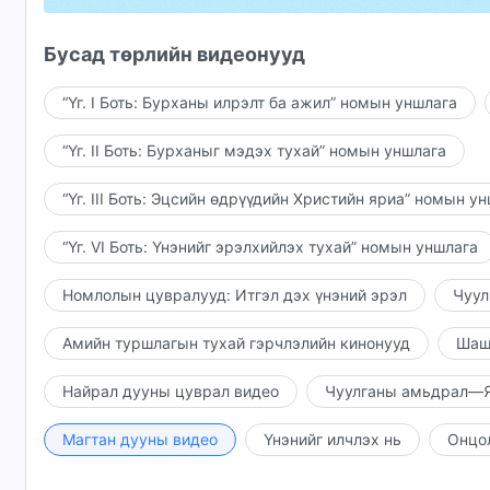
Энэ нь бодитой, үнэ цэнтэй,
Бусад төрлийн видеонууд
мөн бодит ач холбогдолтой.
“Үг. I Боть: Бурханы илрэлт ба ажил” номын уншлага
Энэ нь идэвхгүй, хоосон биш,
“Үг. II Боть: Бурханыг мэдэх тухай” номын уншлага
утга учиргүй биш.
“Үг. III Боть: Эцсийн өдрүүдийн Христийн яриа” номын у
Бурханыг гэрчилдэг хүмүүсийн
“Үг. VI Боть: Үнэнийг эрэлхийлэх тухай” номын уншлага
гэрчлэл хүчтэй байдаг нь
Номлолын цувралууд: Итгэл дэх үнэний эрэл
Чуул
жинхэнэ мэдлэг, Бурханыг гэсэн тэмүүлэлд
Амийн туршлагын тухай гэрчлэлийн кинонууд
Шаш
гэрчлэл нь суурилдагт оршино.
Бурханыг гэрчлэх тэдний гэрчлэл
Найрал дууны цуврал видео
Чуулганы амьдрал—Я
сэтгэл хөдлөлөөс биш,
Магтан дууны видео
Үнэнийг илчлэх нь
Онцо
Бурханы ба Түүний