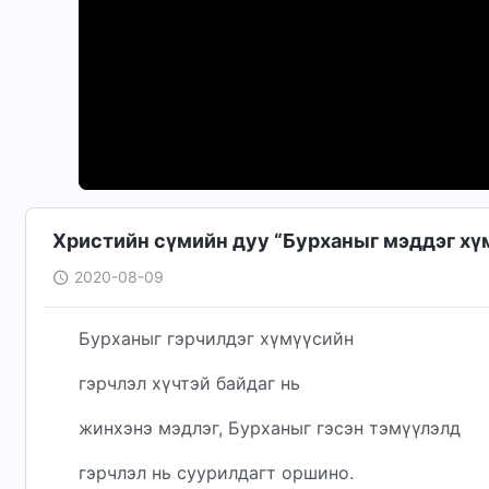
Христийн сүмийн дуу “Бурханыг мэддэг хү
2020-08-09
Бурханыг гэрчилдэг хүмүүсийн
гэрчлэл хүчтэй байдаг нь
жинхэнэ мэдлэг, Бурханыг гэсэн тэмүүлэлд
гэрчлэл нь суурилдагт оршино.