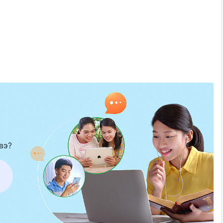
вэ?
йдлыг