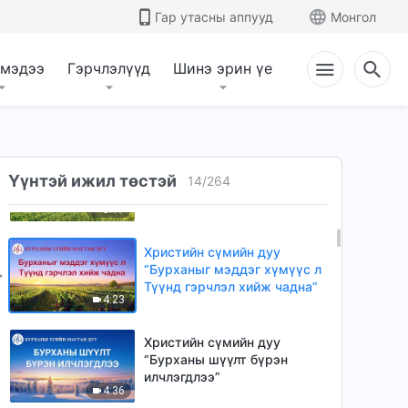
болгох Бурханы гол арга”
Гар утасны аппууд
Монгол
5:39
(Lyrics)
 мэдээ
Гэрчлэлүүд
Шинэ эрин үе
Христийн сүмийн дуу
“Бурханд итгэдэг бол зүрх
сэтгэлээ Түүнд өг” (Lyrics)
5:23
Христийн сүмийн дуу
“Бурханы ажил үргэлж
Үүнтэй ижил төстэй
14
/
264
шинэ байж, хэзээ ч хуучин
5:17
байдаггүй”
Христийн сүмийн дуу
“Бурханыг мэддэг хүмүүс л
Түүнд гэрчлэл хийж чадна”
4:23
Христийн сүмийн дуу
“Бурханы шүүлт бүрэн
илчлэгдлээ”
4:36