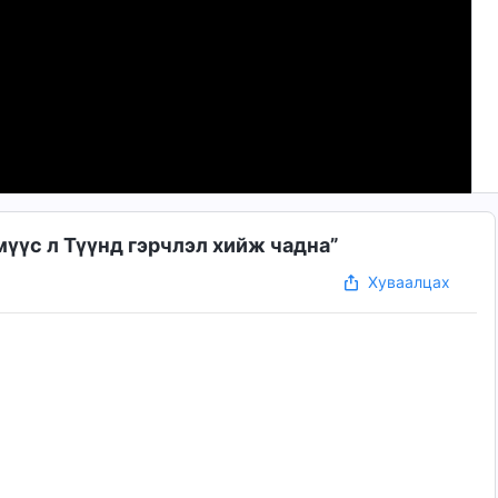
мүүс л Түүнд гэрчлэл хийж чадна”
Хуваалцах