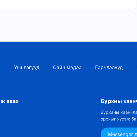
д
Уншлагууд
Сайн мэдээ
Гэрчлэлүүд
аж авах
Бурхны хаан
Бурханы хаанчла
орохыг хүсэж ба
Messenger 