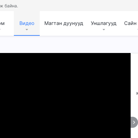
ж байна.
ом
Видео
Магтан дуунууд
Уншлагууд
Сайн