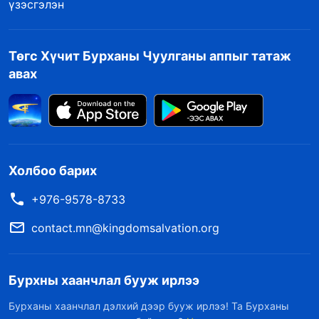
үзэсгэлэн
Төгс Хүчит Бурханы Чуулганы аппыг татаж
авах
Холбоо барих
+976-9578-8733
contact.mn@kingdomsalvation.org
Бурхны хаанчлал бууж ирлээ
Бурханы хаанчлал дэлхий дээр бууж ирлээ! Та Бурханы