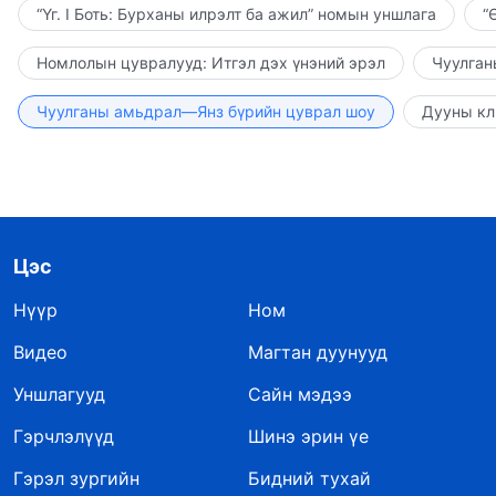
“Үг. I Боть: Бурханы илрэлт ба ажил” номын уншлага
“
Номлолын цувралууд: Итгэл дэх үнэний эрэл
Чуулган
Чуулганы амьдрал—Янз бүрийн цуврал шоу
Дууны кл
Цэс
Нүүр
Ном
Видео
Магтан дуунууд
Уншлагууд
Сайн мэдээ
Гэрчлэлүүд
Шинэ эрин үе
Гэрэл зургийн
Бидний тухай