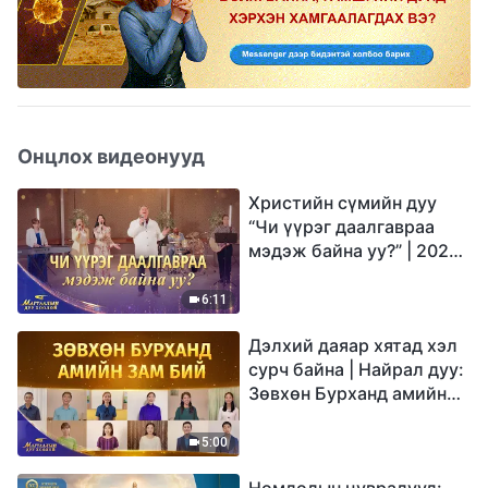
Онцлох видеонууд
Христийн сүмийн дуу
“Чи үүрэг даалгавраа
мэдэж байна уу?” | 2026
Магтаалын дуу хоолой
6:11
Дэлхий даяар хятад хэл
сурч байна | Найрал дуу:
Зөвхөн Бурханд амийн
зам бий | 2026
Магтаалын дуу хоолой
5:00
Номлолын цувралууд: