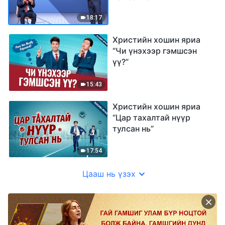
18:17
Христийн хошин яриа
“Чи үнэхээр гэмшсэн
үү?”
15:43
Христийн хошин яриа
“Цар тахалтай нүүр
тулсан нь”
17:54
Цааш нь үзэх