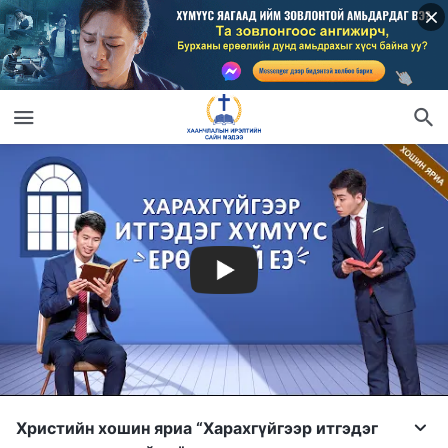
Христийн хошин яриа “Харахгүйгээр итгэдэг