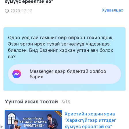
хүмүүс ерөөлтэй еэ”
Хуваалцах
2020-12-13
Одоо үед гай гамшиг ойр ойрхон тохиолдож,
Эзэн эргэн ирэх тухай зөгнөлүүд үндсэндээ
биелсэн. Бид Эзэнийг хэрхэн угтан авч болох
вэ?
Messenger дээр бидэнтэй холбоо
барих
Үүнтэй ижил төстэй
3
/
16
Христийн хошин яриа
“Харахгүйгээр итгэдэг
хүмүүс ерөөлтэй еэ”