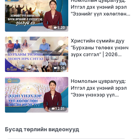
Итгэл дэх үнэний эрэл
"Эзэнийг үүл хөлөглөн
бууж ирэхийг л
хүлээгсэд золгүй еэ"
8:20
Христийн сүмийн дуу
“Бурханы төлөөх үнэнч
зүрх сэтгэл” | 2026
Магтаалын дуу хоолой
6:28
Номлолын цувралууд:
Итгэл дэх үнэний эрэл
"Эзэн үнэхээр үүл
хөлөглөн эргэн ирэх үү?"
12:31
Бусад төрлийн видеонууд