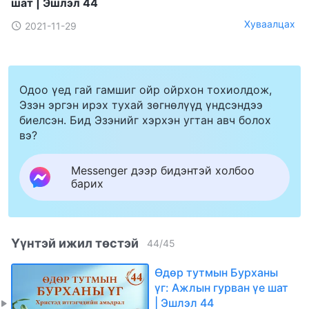
шат | Эшлэл 44
Хуваалцах
2021-11-29
Одоо үед гай гамшиг ойр ойрхон тохиолдож,
Эзэн эргэн ирэх тухай зөгнөлүүд үндсэндээ
биелсэн. Бид Эзэнийг хэрхэн угтан авч болох
вэ?
Messenger дээр бидэнтэй холбоо
барих
Үүнтэй ижил төстэй
44
/
45
Өдөр тутмын Бурханы
үг: Ажлын гурван үе шат
| Эшлэл 44