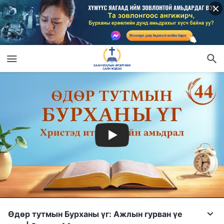
Өдөр тутмын Бурханы үг: Ажлын гурван үе