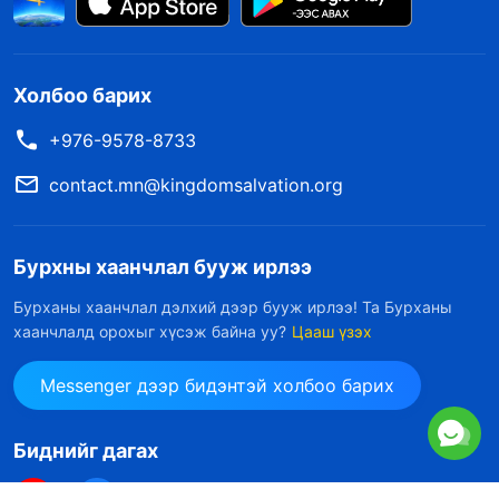
Холбоо барих
+976-9578-8733
contact.mn@kingdomsalvation.org
Бурхны хаанчлал бууж ирлээ
Бурханы хаанчлал дэлхий дээр бууж ирлээ! Та Бурханы
хаанчлалд орохыг хүсэж байна уу?
Цааш үзэх
Messenger дээр бидэнтэй холбоо барих
Биднийг дагах