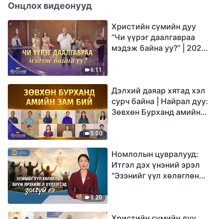
Онцлох видеонууд
Христийн сүмийн дуу
“Чи үүрэг даалгавраа
мэдэж байна уу?” | 2026
Магтаалын дуу хоолой
6:11
Дэлхий даяар хятад хэл
сурч байна | Найрал дуу:
Зөвхөн Бурханд амийн
зам бий | 2026
Магтаалын дуу хоолой
5:00
Номлолын цувралууд:
Итгэл дэх үнэний эрэл
"Эзэнийг үүл хөлөглөн
бууж ирэхийг л
хүлээгсэд золгүй еэ"
8:20
Христийн сүмийн дуу