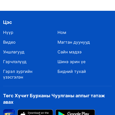
Цэс
Нүүр
Ном
Видео
Магтан дуунууд
Уншлагууд
Сайн мэдээ
Гэрчлэлүүд
Шинэ эрин үе
Гэрэл зургийн
Бидний тухай
үзэсгэлэн
Төгс Хүчит Бурханы Чуулганы аппыг татаж
авах