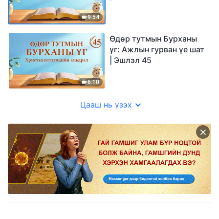
9:54
Өдөр тутмын Бурханы
үг: Ажлын гурван үе шат
| Эшлэл 45
6:10
Цааш нь үзэх