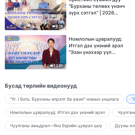
“Бурханы төлөөх үнэнч
зүрх сэтгэл” | 2026
Магтаалын дуу хоолой
6:28
Номлолын цувралууд:
Итгэл дэх үнэний эрэл
"Эзэн үнэхээр үүл
хөлөглөн эргэн ирэх үү?"
12:31
Бусад төрлийн видеонууд
“Үг. I Боть: Бурханы илрэлт ба ажил” номын уншлага
“
Номлолын цувралууд: Итгэл дэх үнэний эрэл
Чуулган
Чуулганы амьдрал—Янз бүрийн цуврал шоу
Дууны кл