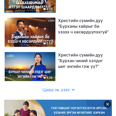
4:10
Христийн сүмийн дуу
“Бурханы хайрыг би
хэзээ ч хөсөрдүүлэхгүй”
3:54
Христийн сүмийн дуу
“Бурхан чиний хэлдэг
шиг энгийн гэж үү?”
4:36
Цааш нь үзэх