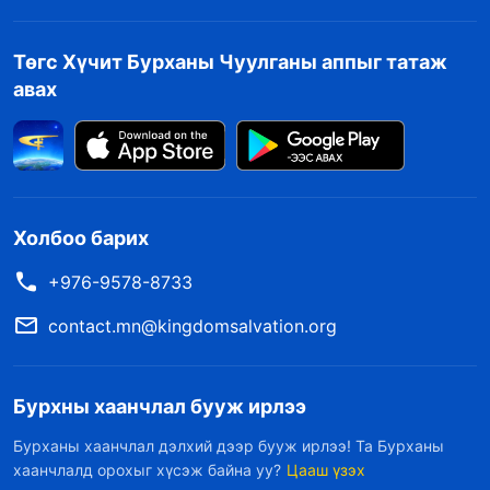
Төгс Хүчит Бурханы Чуулганы аппыг татаж
авах
Холбоо барих
+976-9578-8733
contact.mn@kingdomsalvation.org
Бурхны хаанчлал бууж ирлээ
Бурханы хаанчлал дэлхий дээр бууж ирлээ! Та Бурханы
хаанчлалд орохыг хүсэж байна уу?
Цааш үзэх