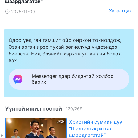
шаардлагатай”
Хуваалцах
2025-11-09
Одоо үед гай гамшиг ойр ойрхон тохиолдож,
Эзэн эргэн ирэх тухай зөгнөлүүд үндсэндээ
биелсэн. Бид Эзэнийг хэрхэн угтан авч болох
вэ?
Messenger дээр бидэнтэй холбоо
барих
Үүнтэй ижил төстэй
120
/
269
Христийн сүмийн дуу
“Шалгалтад итгэл
шаардлагатай”