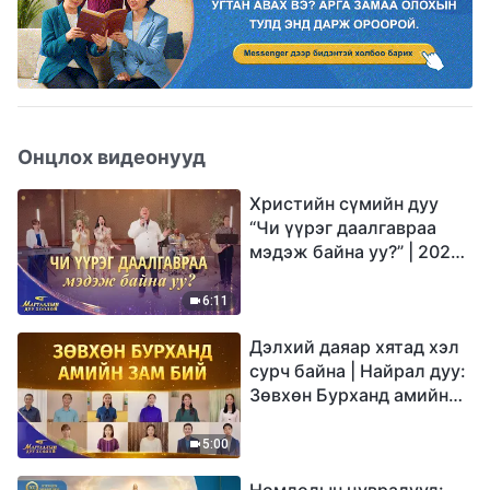
Онцлох видеонууд
Христийн сүмийн дуу
“Чи үүрэг даалгавраа
мэдэж байна уу?” | 2026
Магтаалын дуу хоолой
6:11
Дэлхий даяар хятад хэл
сурч байна | Найрал дуу:
Зөвхөн Бурханд амийн
зам бий | 2026
Магтаалын дуу хоолой
5:00
Номлолын цувралууд: