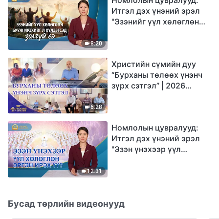
Итгэл дэх үнэний эрэл
"Эзэнийг үүл хөлөглөн
бууж ирэхийг л
хүлээгсэд золгүй еэ"
8:20
Христийн сүмийн дуу
“Бурханы төлөөх үнэнч
зүрх сэтгэл” | 2026
Магтаалын дуу хоолой
6:28
Номлолын цувралууд:
Итгэл дэх үнэний эрэл
"Эзэн үнэхээр үүл
хөлөглөн эргэн ирэх үү?"
12:31
Бусад төрлийн видеонууд