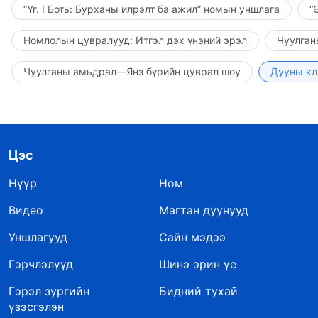
“Үг. I Боть: Бурханы илрэлт ба ажил” номын уншлага
“
Номлолын цувралууд: Итгэл дэх үнэний эрэл
Чуулган
Чуулганы амьдрал—Янз бүрийн цуврал шоу
Дууны кл
Цэс
Нүүр
Ном
Видео
Магтан дуунууд
Уншлагууд
Сайн мэдээ
Гэрчлэлүүд
Шинэ эрин үе
Гэрэл зургийн
Бидний тухай
үзэсгэлэн