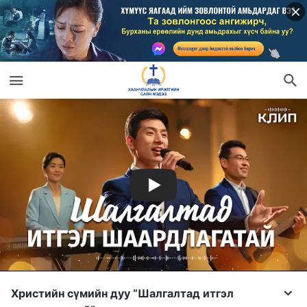
Христийн сүмийн дуу “Шалгалтад итгэл