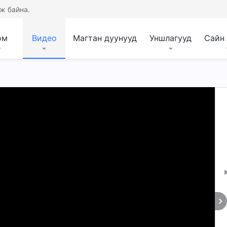
ж байна.
ом
Видео
Магтан дуунууд
Уншлагууд
Сайн