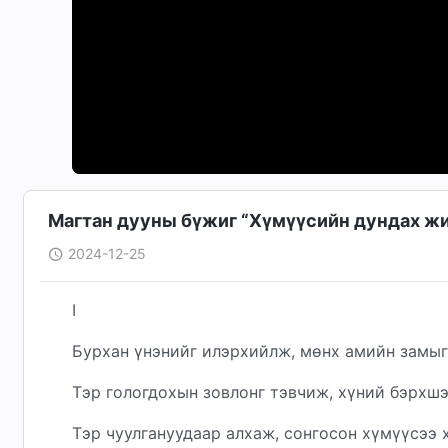
Магтан дууны бүжиг “Хүмүүсийн дундах жи
2024-12-25
I
Бурхан үнэнийг илэрхийлж, мөнх амийн замыг
Тэр гологдохын зовлонг тэвчиж, хүний бэрхшэ
Тэр чуулгануудаар алхаж, сонгосон хүмүүсээ 