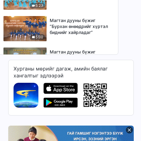
5:23
Магтан дууны бүжиг
“Бурхан өнөөдрийг хүртэл
биднийг хайрладаг”
5:00
Магтан дууны бүжиг
“Үнэнийг хайрладаг хүмүүс
ерөөлтэй”
Хурганы мөрийг дагаж, амийн баялаг
4:31
хангалтыг эдлээрэй
Магтан дууны бүжиг
“Бурханы зөвт шүүлт бүхий
л орчлон ертөнцөд ханддаг”
3:46
Магтан дууны бүжиг
“Бурхан зүрхийг чинь,
сүнсийг чинь хайна”
7:36