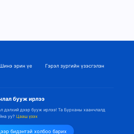
Магтан дууны бүжиг
“Бурханы ардууд Бурханыг
магтан дуулдаг”
2:46
Магтан дууны бүжиг
“Үнэнийг хэрэгжүүлдэг
хүмүүсийг Бурхан ерөөдөг”
3:51
Магтан дууны бүжиг
Шинэ эрин үе
Гэрэл зургийн үзэсгэлэн
“Бурханыг дагахын хэрээр
зам улам тод болдог”
4:20
Магтан дууны бүжиг “Төгс
члал бууж ирлээ
Хүчит Бурхан магтуулбаас
зохилтой”
3:15
л дэлхий дээр бууж ирлээ! Та Бурханы хаанчлалд
йна уу?
Цааш үзэх
Магтан дууны бүжиг “Төгс
Хүчит Бурхан минь, миний
дээр бидэнтэй холбоо барих