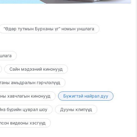
даг байжээ.
 хайрласангүй.
“Өдөр тутмын Бурханы үг” номын уншлага
 зохисгүй.
д Бурхан чадах бүхнээ хийсэн.
ншлага
билээ.
Сайн мэдээний кинонууд
длыг мэдсэн.
ганы амьдралын гэрчлэлүүд
ны хавчлагын кинонууд
Бүжигтэй найрал дуу
иухан.
 минь Түүнийх болсон.
нз бүрийн цуврал шоу
Дууны клипүүд
айгуулалтад захирагдана.
лсон видеоны хэсгүүд