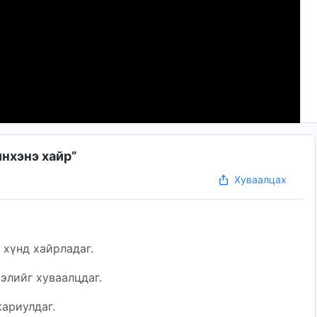
нхэнэ хайр”
Хуваалцах
 хүнд хайрладаг.
элийг хуваалцдаг.
хариулдаг.