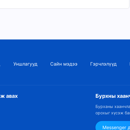
д
Уншлагууд
Сайн мэдээ
Гэрчлэлүүд
аж авах
Бурхны хаан
Бурханы хаанчла
орохыг хүсэж ба
Messenger 