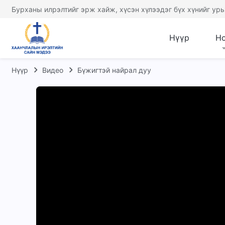
Бурханы илрэлтийг эрж хайж, хүсэн хүлээдэг бүх хүнийг урь
Нүүр
Н
Нүүр
Видео
Бүжигтэй найрал дуу