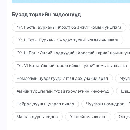
Үзлээр дүүрсэн би Бурханы нигүүлслийг л хай
Бусад төрлийн видеонууд
Бурханы ажлыг хүлээн авсан ч Түүнийг хэзээ ч
“Үг. I Боть: Бурханы илрэлт ба ажил” номын уншлага
Үнэхээр би мөс чанаргүй, хүн гэж дуудуулахад
“Үг. II Боть: Бурханыг мэдэх тухай” номын уншлага
Өршөөл, хүлцлийг үзүүлж, намайг аврахын тул
“Үг. III Боть: Эцсийн өдрүүдийн Христийн яриа” номын у
Түүний шүүлт, цэвэршүүлэлт бүгд Түүний хайр 
“Үг. VI Боть: Үнэнийг эрэлхийлэх тухай” номын уншлага
Бурханы шүүлтийг туулаад би Түүний зөвт бай
Номлолын цувралууд: Итгэл дэх үнэний эрэл
Чуул
Би шинэ хүний төрхийг амьдран харуулдаг,
Амийн туршлагын тухай гэрчлэлийн кинонууд
Шаш
Бурханыг хайрладаг зүрх сэтгэл минь илүү ар
Бурханы хайр татам байдлыг нь хараад сэтгэл
Найрал дууны цуврал видео
Чуулганы амьдрал—Я
Гомдол, харуусалгүйгээр би Бурханы зохион б
Магтан дууны видео
Үнэнийг илчлэх нь
Онцо
Бурханыг хайрлаж, Түүнийг гэрчилж,