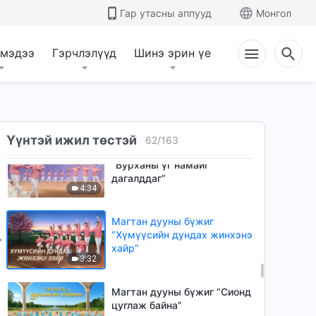
Гар утасны аппууд
Монгол
 мэдээ
Гэрчлэлүүд
Шинэ эрин үе
Үүнтэй ижил төстэй
62
/
163
Магтан дууны бүжиг
“Бурханы үг намайг
дагалддаг”
4:34
Магтан дууны бүжиг
“Хүмүүсийн дундах жинхэнэ
хайр”
3:32
Магтан дууны бүжиг “Сионд
цуглаж байна”