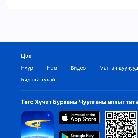
бүх насаараа Түүнд би үнэнч байна.
“Хургыг дагаж шинэ дуу дуулъя”-аас
Цэс
Нүүр
Ном
Видео
Магтан дуунуу
Бидний тухай
Төгс Хүчит Бурханы Чуулганы аппыг тат