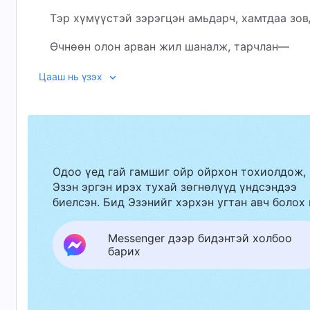
Тэр хүмүүстэй зэрэгцэн амьдарч, хамтдаа зов
Өчнөөн олон арван жил шаналж, тарчлан—
хүний зүрх сэтгэлийг олж авахын тулд Тэрээр 
Цааш нь үзэх
Өдөр бүр Тэр шинэ үг айлдан, хүнийг үнэнээр 
Түүний хатуу үгэнд нь жинхэнэ хайр шингэсэн 
Түүний шүүлт, шалгалт нь хүнийг төгс болгохы
Одоо үед гай гамшиг ойр ойрхон тохиолдож,
Эзэн эргэн ирэх тухай зөгнөлүүд үндсэндээ
Бурханы шүүлтийг туулаад завхрал минь цэвэ
биелсэн. Бид Эзэнийг хэрхэн угтан авч болох 
Бурханы хайрыг би мэдэрч;
Messenger дээр бидэнтэй холбоо
зүрх сэтгэл минь Бурхан руу эргэдэг.
барих
II
Олон жил итгэж ирсэн ч Бурханыг би огт мэдд