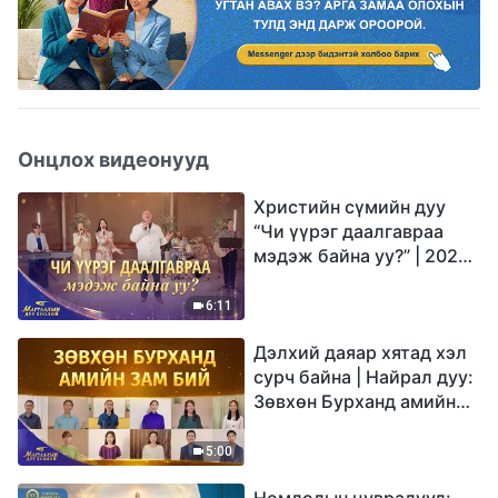
Онцлох видеонууд
Христийн сүмийн дуу
“Чи үүрэг даалгавраа
мэдэж байна уу?” | 2026
Магтаалын дуу хоолой
6:11
Дэлхий даяар хятад хэл
сурч байна | Найрал дуу:
Зөвхөн Бурханд амийн
зам бий | 2026
Магтаалын дуу хоолой
5:00
Номлолын цувралууд: