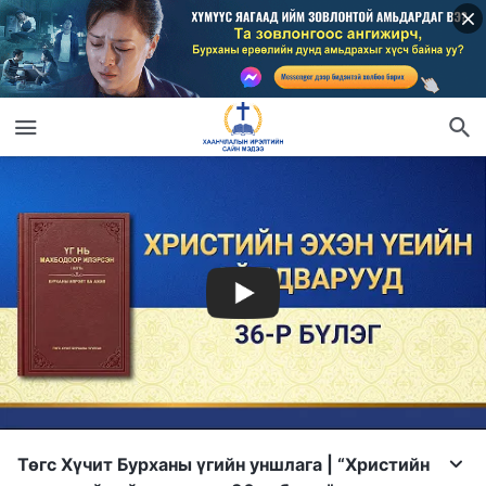
Төгс Хүчит Бурханы үгийн уншлага | “Христийн