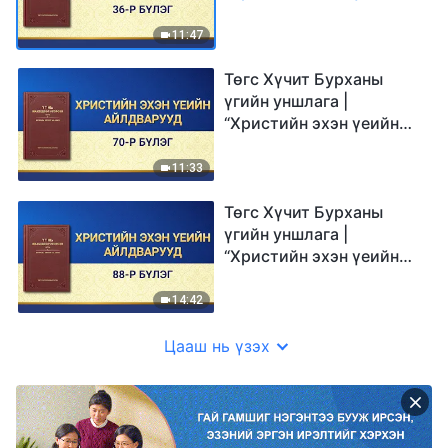
айлдварууд: 36-р бүлэг”
11:47
Төгс Хүчит Бурханы
үгийн уншлага |
“Христийн эхэн үеийн
айлдварууд: 70-р бүлэг”
11:33
Төгс Хүчит Бурханы
үгийн уншлага |
“Христийн эхэн үеийн
айлдварууд: 88-р бүлэг”
14:42
Цааш нь үзэх