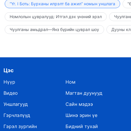
“Үг. I Боть: Бурханы илрэлт ба ажил” номын уншлага
“
Номлолын цувралууд: Итгэл дэх үнэний эрэл
Чуулган
Чуулганы амьдрал—Янз бүрийн цуврал шоу
Дууны кл
Цэс
Нүүр
Ном
Видео
Магтан дуунууд
Уншлагууд
Сайн мэдээ
Гэрчлэлүүд
Шинэ эрин үе
Гэрэл зургийн
Бидний тухай