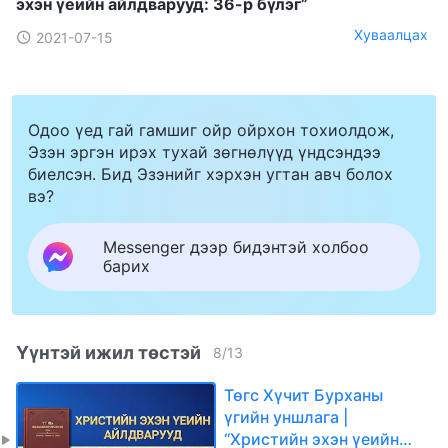
эхэн үеийн айлдварууд: 36-р бүлэг”
Хуваалцах
2021-07-15
Одоо үед гай гамшиг ойр ойрхон тохиолдож,
Эзэн эргэн ирэх тухай зөгнөлүүд үндсэндээ
биелсэн. Бид Эзэнийг хэрхэн угтан авч болох
вэ?
Messenger дээр бидэнтэй холбоо
барих
Үүнтэй ижил төстэй
8
/
13
Төгс Хүчит Бурханы
үгийн уншлага |
“Христийн эхэн үеийн