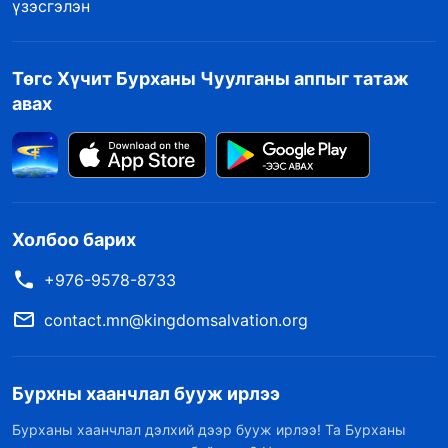
үзэсгэлэн
Төгс Хүчит Бурханы Чуулганы аппыг татаж
авах
Холбоо барих
+976-9578-8733
contact.mn@kingdomsalvation.org
Бурхны хаанчлал бууж ирлээ
Бурханы хаанчлал дэлхий дээр бууж ирлээ! Та Бурханы