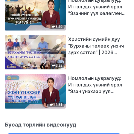
Итгэл дэх үнэний эрэл
"Эзэнийг үүл хөлөглөн
бууж ирэхийг л
хүлээгсэд золгүй еэ"
8:20
Христийн сүмийн дуу
“Бурханы төлөөх үнэнч
зүрх сэтгэл” | 2026
Магтаалын дуу хоолой
6:28
Номлолын цувралууд:
Итгэл дэх үнэний эрэл
"Эзэн үнэхээр үүл
хөлөглөн эргэн ирэх үү?"
12:31
Бусад төрлийн видеонууд