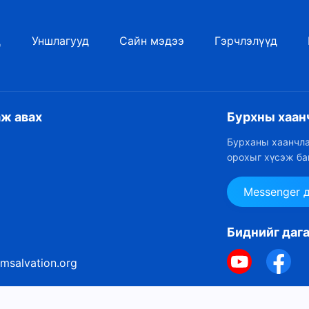
д
Уншлагууд
Сайн мэдээ
Гэрчлэлүүд
аж авах
Бурхны хаан
Бурханы хаанчла
орохыг хүсэж ба
Messenger 
Биднийг даг
msalvation.org