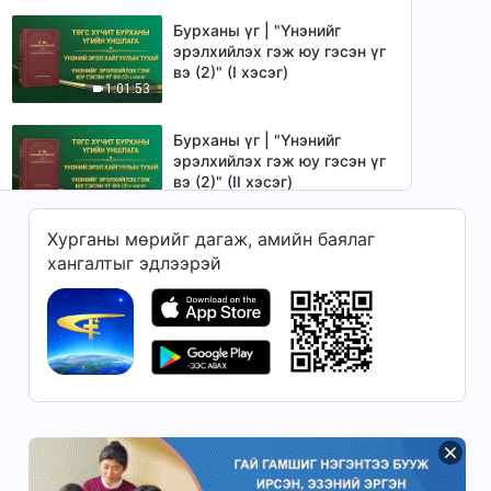
Бурханы үг | "Үнэнийг
эрэлхийлэх гэж юу гэсэн үг
вэ (2)" (I хэсэг)
1:01:53
Бурханы үг | "Үнэнийг
эрэлхийлэх гэж юу гэсэн үг
вэ (2)" (II хэсэг)
1:13:19
Хурганы мөрийг дагаж, амийн баялаг
Бурханы үг | "Үнэнийг
хангалтыг эдлээрэй
эрэлхийлэх гэж юу гэсэн үг
вэ (2)" (III хэсэг)
1:30:17
Бурханы үг | "Үнэнийг
эрэлхийлэх гэж юу гэсэн үг
вэ (3)" (I хэсэг)
1:09:54
Бурханы үг | "Үнэнийг
эрэлхийлэх гэж юу гэсэн үг