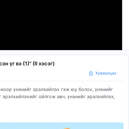
 үг вэ (1)" (II хэсэг)
Хуваалцах
ноор үнэнийг эрэлхийлэх гэж юу болох, үнэнийг
 эрэлхийлэхийг ойлгож авч, үнэнийг эрэлхийлэх,