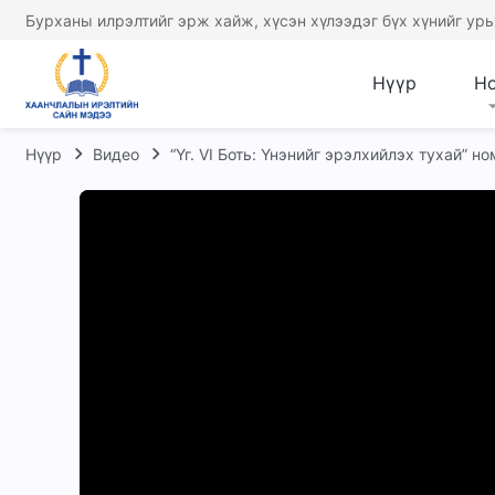
Бурханы илрэлтийг эрж хайж, хүсэн хүлээдэг бүх хүнийг урь
Нүүр
Н
Нүүр
Видео
“Үг. VI Боть: Үнэнийг эрэлхийлэх тухай” н