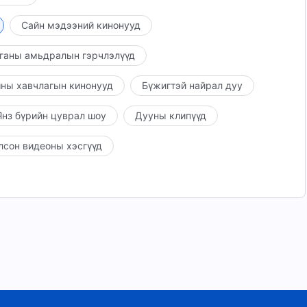
Сайн мэдээний кинонууд
ганы амьдралын гэрчлэлүүд
ны хавчлагын кинонууд
Бүжигтэй найрал дуу
нз бүрийн цуврал шоу
Дууны клипүүд
лсон видеоны хэсгүүд