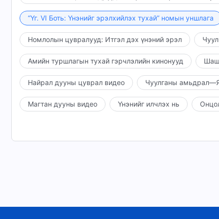
“Үг. VI Боть: Үнэнийг эрэлхийлэх тухай” номын уншлага
Номлолын цувралууд: Итгэл дэх үнэний эрэл
Чуул
Амийн туршлагын тухай гэрчлэлийн кинонууд
Шаш
Найрал дууны цуврал видео
Чуулганы амьдрал—Я
Магтан дууны видео
Үнэнийг илчлэх нь
Онцо