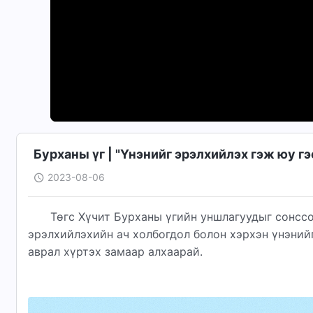
Бурханы үг | "Үнэнийг эрэлхийлэх гэж юу гэсэн
2023-08-06
Төгс Хүчит Бурханы үгийн уншлагуудыг сонссо
эрэлхийлэхийн ач холбогдол болон хэрхэн үнэнийг
аврал хүртэх замаар алхаарай.