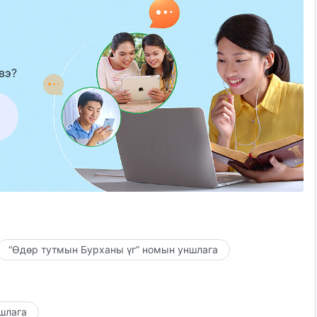
вэ?
“Өдөр тутмын Бурханы үг” номын уншлага
ншлага