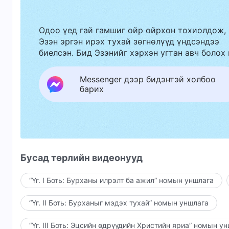
Одоо үед гай гамшиг ойр ойрхон тохиолдож,
Эзэн эргэн ирэх тухай зөгнөлүүд үндсэндээ
биелсэн. Бид Эзэнийг хэрхэн угтан авч болох 
Messenger дээр бидэнтэй холбоо
барих
Бусад төрлийн видеонууд
“Үг. I Боть: Бурханы илрэлт ба ажил” номын уншлага
“Үг. II Боть: Бурханыг мэдэх тухай” номын уншлага
“Үг. III Боть: Эцсийн өдрүүдийн Христийн яриа” номын у