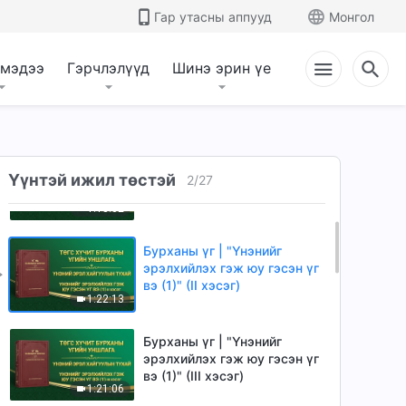
Гар утасны аппууд
Монгол
 мэдээ
Гэрчлэлүүд
Шинэ эрин үе
Бурханы үг | "Үнэнийг
Үүнтэй ижил төстэй
эрэлхийлэх гэж юу гэсэн үг
2
/
27
вэ (1)" (I хэсэг)
1:18:02
Бурханы үг | "Үнэнийг
эрэлхийлэх гэж юу гэсэн үг
вэ (1)" (II хэсэг)
1:22:13
Бурханы үг | "Үнэнийг
эрэлхийлэх гэж юу гэсэн үг
вэ (1)" (III хэсэг)
1:21:06