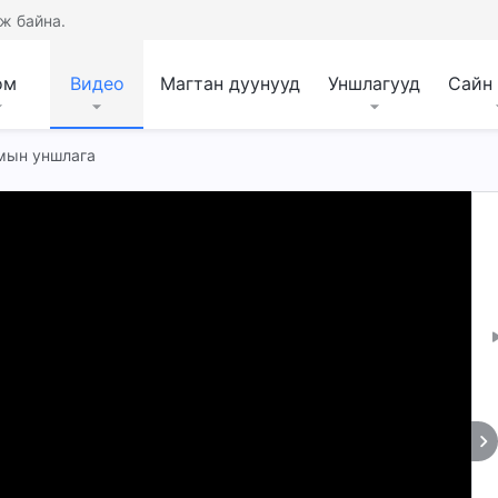
ж байна.
ом
Видео
Магтан дуунууд
Уншлагууд
Сайн
омын уншлага