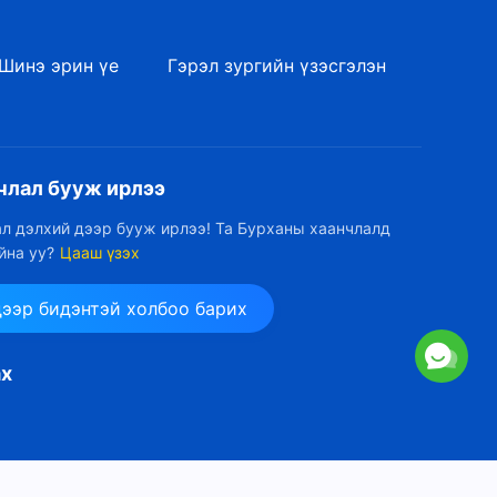
вэ (6)" (II хэсэг)
1:16:58
Шинэ эрин үе
Гэрэл зургийн үзэсгэлэн
Бурханы үг | "Үнэнийг
эрэлхийлэх гэж юу гэсэн үг
вэ (6)" (III хэсэг)
1:18:10
члал бууж ирлээ
Бурханы үг | "Үнэнийг
эрэлхийлэх гэж юу гэсэн үг
л дэлхий дээр бууж ирлээ! Та Бурханы хаанчлалд
вэ (8)" (I хэсэг)
йна уу?
Цааш үзэх
31:36
Бурханы үг | "Үнэнийг
дээр бидэнтэй холбоо барих
эрэлхийлэх гэж юу гэсэн үг
вэ (8)" (II хэсэг)
1:05:11
ах
Бурханы үг | "Үнэнийг
эрэлхийлэх гэж юу гэсэн үг
вэ (8)" (III хэсэг)
30:18