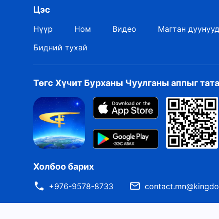
Цэс
Нүүр
Ном
Видео
Магтан дуунуу
Бидний тухай
Төгс Хүчит Бурханы Чуулганы аппыг тат
Холбоо барих
+976-9578-8733
contact.mn@kingdo