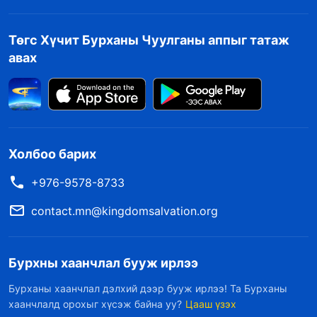
Төгс Хүчит Бурханы Чуулганы аппыг татаж
авах
Холбоо барих
+976-9578-8733
contact.mn@kingdomsalvation.org
Бурхны хаанчлал бууж ирлээ
Бурханы хаанчлал дэлхий дээр бууж ирлээ! Та Бурханы
хаанчлалд орохыг хүсэж байна уу?
Цааш үзэх