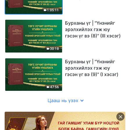
1:05:11
Бурханы үг | "Үнэнийг
эрэлхийлэх гэж юу
гэсэн үг вэ (8)" (III хэсэг)
30:18
Бурханы үг | "Үнэнийг
эрэлхийлэх гэж юу
гэсэн үг вэ (9)" (I хэсэг)
47:56
Цааш нь үзэх