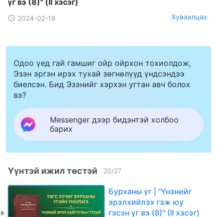
үг вэ (8)" (II хэсэг)
Хуваалцах
2024-02-18
Одоо үед гай гамшиг ойр ойрхон тохиолдож,
Эзэн эргэн ирэх тухай зөгнөлүүд үндсэндээ
биелсэн. Бид Эзэнийг хэрхэн угтан авч болох
вэ?
Messenger дээр бидэнтэй холбоо
барих
Үүнтэй ижил төстэй
20
/
27
Бурханы үг | "Үнэнийг
эрэлхийлэх гэж юу
гэсэн үг вэ (8)" (II хэсэг)