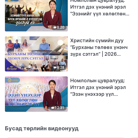
Итгэл дэх үнэний эрэл
"Эзэнийг үүл хөлөглөн
бууж ирэхийг л
хүлээгсэд золгүй еэ"
8:20
Христийн сүмийн дуу
“Бурханы төлөөх үнэнч
зүрх сэтгэл” | 2026
Магтаалын дуу хоолой
6:28
Номлолын цувралууд:
Итгэл дэх үнэний эрэл
"Эзэн үнэхээр үүл
хөлөглөн эргэн ирэх үү?"
12:31
Бусад төрлийн видеонууд