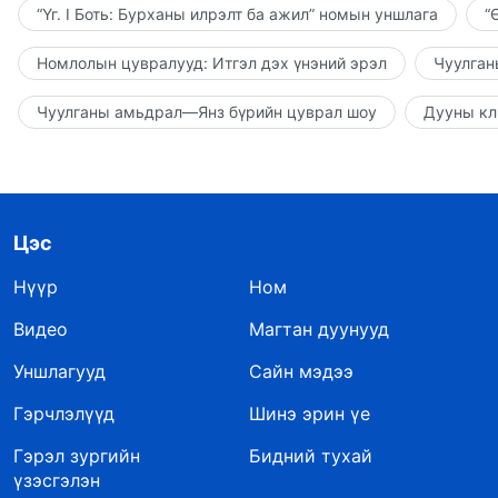
“Үг. I Боть: Бурханы илрэлт ба ажил” номын уншлага
“
Номлолын цувралууд: Итгэл дэх үнэний эрэл
Чуулган
Чуулганы амьдрал—Янз бүрийн цуврал шоу
Дууны кл
Цэс
Нүүр
Ном
Видео
Магтан дуунууд
Уншлагууд
Сайн мэдээ
Гэрчлэлүүд
Шинэ эрин үе
Гэрэл зургийн
Бидний тухай
үзэсгэлэн