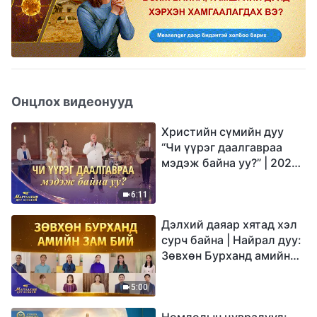
Онцлох видеонууд
Христийн сүмийн дуу
“Чи үүрэг даалгавраа
мэдэж байна уу?” | 2026
Магтаалын дуу хоолой
6:11
Дэлхий даяар хятад хэл
сурч байна | Найрал дуу:
Зөвхөн Бурханд амийн
зам бий | 2026
Магтаалын дуу хоолой
5:00
Номлолын цувралууд: