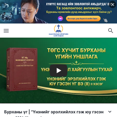
Бурханы үг | "Үнэнийг эрэлхийлэх гэж юу гэсэн