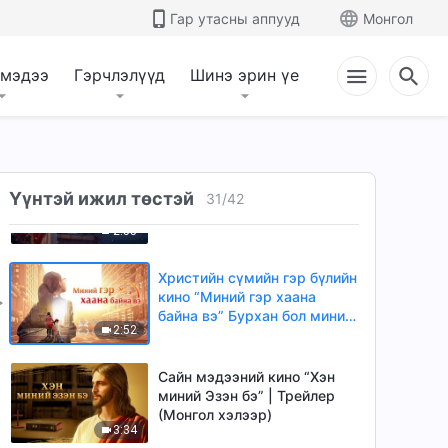
Трейлер (Монгол хэлээр)
Гар утасны аппууд
Монгол
3:13
 мэдээ
Гэрчлэлүүд
Шинэ эрин үе
Христийн сүмийн кино
“Тэнгэрийн хаанчлалын
тухай миний мөрөөдөл” |
3:35
Трейлер (Монгол хэлээр)
Сайн мэдээний кино “Хаалга
Үүнтэй ижил төстэй
тогшиж байна” Христэд
31
/
42
итгэгч Эзэний эргэн
2:55
ирэлтийг угтан авлаа |
Трейлер
Христийн сүмийн гэр бүлийн
кино “Миний гэр хаана
байна вэ” Бурхан бол миний
2:52
найдвар | Трейлер
Сайн мэдээний кино “Хэн
миний Эзэн бэ” | Трейлер
(Монгол хэлээр)
3:34