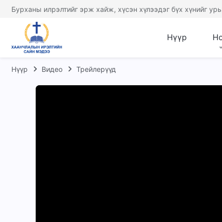
Бурханы илрэлтийг эрж хайж, хүсэн хүлээдэг бүх хүнийг урь
Нүүр
Н
Нүүр
Видео
Трейлерүүд