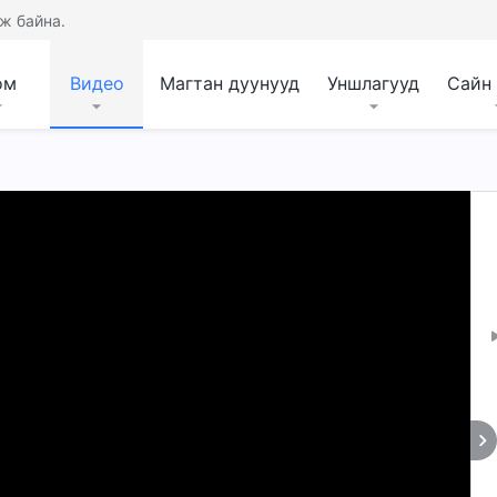
ж байна.
ом
Видео
Магтан дуунууд
Уншлагууд
Сайн