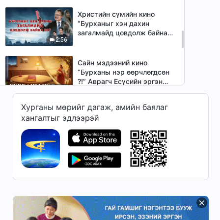
Христийн сүмийн кино
“Бурханыг хэн дахин
загалмайд цовдолж байна
2:56
вэ?” | Трейлер (Монгол
хэлээр)
Сайн мэдээний кино
“Бурханы нэр өөрчлөгдсөн
?!” Аврагч Есүсийн эргэн
2:17
ирэлт (Трейлер) Монгол
хэлээр
Хурганы мөрийг дагаж, амийн баялаг
Сайн мэдээний кино
хангалтыг эдлээрэй
“Шившлэгээс чөлөөлөгд” |
Трейлер (Монгол хэлээр)
3:00
Сайн мэдээний кино | Аюулт
мэдлэггүй байдал| Эзэнийг
угтан авахдаа хэний үгийг
3:01
сонсох вэ | Трэйлэр
Сайн мэдээний кино “Хүсэл
тэмүүлэл” | Трейлер