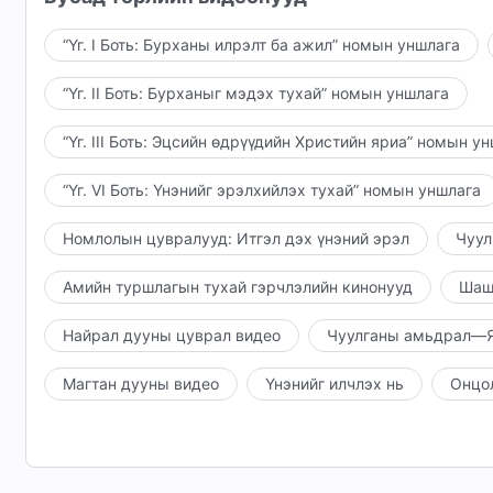
“Үг. I Боть: Бурханы илрэлт ба ажил” номын уншлага
“Үг. II Боть: Бурханыг мэдэх тухай” номын уншлага
“Үг. III Боть: Эцсийн өдрүүдийн Христийн яриа” номын у
“Үг. VI Боть: Үнэнийг эрэлхийлэх тухай” номын уншлага
Номлолын цувралууд: Итгэл дэх үнэний эрэл
Чуул
Амийн туршлагын тухай гэрчлэлийн кинонууд
Шаш
Найрал дууны цуврал видео
Чуулганы амьдрал—Я
Магтан дууны видео
Үнэнийг илчлэх нь
Онцо