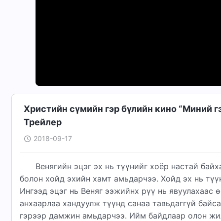
Христийн сүмийн гэр бүлийн кино “Миний гэ
Трейлер
2018-09-17
Венягийн эцэг эх нь түүнийг хоёр настай бай
болон хойд эхийн хамт амьдарчээ. Хойд эх нь түү
Ингээд эцэг нь Веняг ээжийнх рүү нь явуулахаас 
анхаарлаа хандуулж түүнд санаа тавьдаггүй байса
гэрээр дамжин амьдарчээ. Ийм байдлаар олон жи