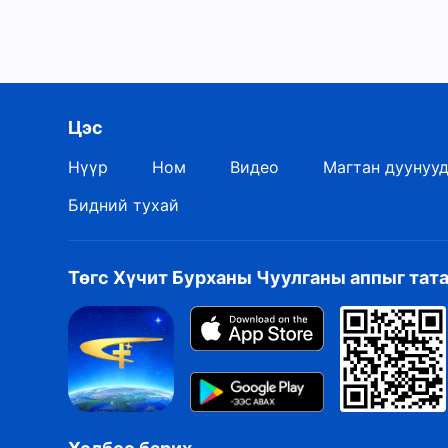
Цэс
Нүүр
Ном
Видео
Магтан дуунуу
Бидний тухай
Төгс Хүчит Бурханы Чуулганы аппыг тат