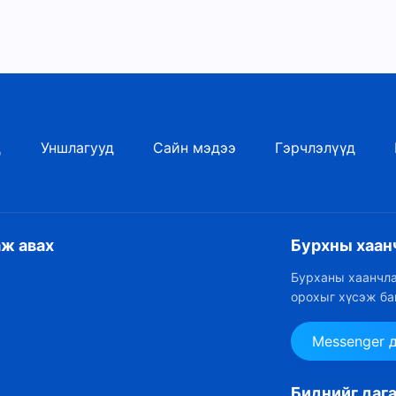
д
Уншлагууд
Сайн мэдээ
Гэрчлэлүүд
аж авах
Бурхны хаан
Бурханы хаанчла
орохыг хүсэж ба
Messenger 
Биднийг даг