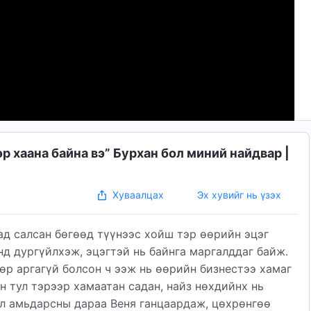
р хаана байна вэ” Бурхан бол миний найдвар |
Эх хувийг нь үзэх
Хуваалцах
хад салсан бөгөөд түүнээс хойш тэр өөрийн эцэг
нд дургүйлхэж, эцэгтэй нь байнга маргалддаг байж.
өөр аргагүй болсон ч ээж нь өөрийн бизнестээ хамаг
н тул тэрээр хамаатан садан, найз нөхдийнх нь
л амьдарсны дараа Веня ганцаардаж, цөхрөнгөө