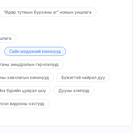
“Өдөр тутмын Бурханы үг” номын уншлага
ншлага
Сайн мэдээний кинонууд
ганы амьдралын гэрчлэлүүд
ны хавчлагын кинонууд
Бүжигтэй найрал дуу
нз бүрийн цуврал шоу
Дууны клипүүд
лсон видеоны хэсгүүд