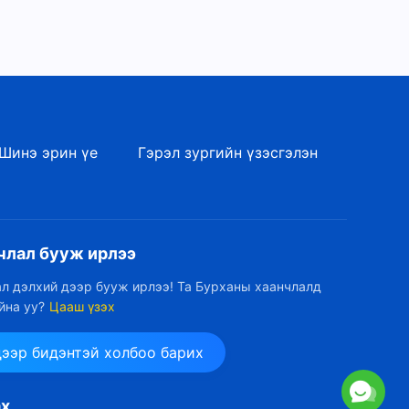
Шинэ эрин үе
Гэрэл зургийн үзэсгэлэн
члал бууж ирлээ
л дэлхий дээр бууж ирлээ! Та Бурханы хаанчлалд
йна уу?
Цааш үзэх
дээр бидэнтэй холбоо барих
ах