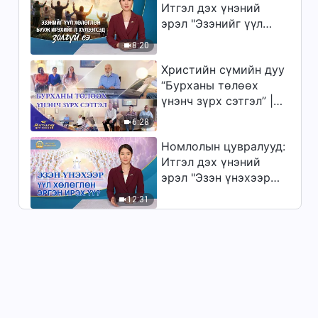
Итгэл дэх үнэний
эрэл "Эзэнийг үүл
хөлөглөн бууж
8:20
ирэхийг л хүлээгсэд
Христийн сүмийн дуу
золгүй еэ"
“Бурханы төлөөх
үнэнч зүрх сэтгэл” |
2026 Магтаалын дуу
6:28
хоолой
Номлолын цувралууд:
Итгэл дэх үнэний
эрэл "Эзэн үнэхээр
үүл хөлөглөн эргэн
12:31
ирэх үү?"