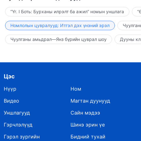
“Үг. I Боть: Бурханы илрэлт ба ажил” номын уншлага
“
Номлолын цувралууд: Итгэл дэх үнэний эрэл
Чуулган
Чуулганы амьдрал—Янз бүрийн цуврал шоу
Дууны кл
Цэс
Нүүр
Ном
Видео
Магтан дуунууд
Уншлагууд
Сайн мэдээ
Гэрчлэлүүд
Шинэ эрин үе
Гэрэл зургийн
Бидний тухай