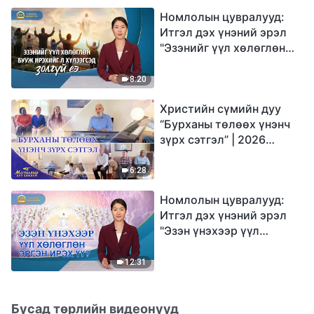
Номлолын цувралууд:
Итгэл дэх үнэний эрэл
"Эзэнийг үүл хөлөглөн
бууж ирэхийг л
хүлээгсэд золгүй еэ"
8:20
Христийн сүмийн дуу
“Бурханы төлөөх үнэнч
зүрх сэтгэл” | 2026
Магтаалын дуу хоолой
6:28
Номлолын цувралууд:
Итгэл дэх үнэний эрэл
"Эзэн үнэхээр үүл
хөлөглөн эргэн ирэх үү?"
12:31
Бусад төрлийн видеонууд