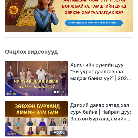
Онцлох видеонууд
Христийн сүмийн дуу
“Чи үүрэг даалгавраа
мэдэж байна уу?” | 2026
Магтаалын дуу хоолой
6:11
Дэлхий даяар хятад хэл
сурч байна | Найрал дуу:
Зөвхөн Бурханд амийн
зам бий | 2026
Магтаалын дуу хоолой
5:00