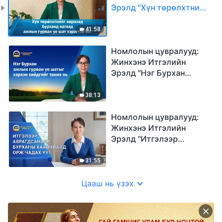
Эрэлд "Хүн төрөлхтнийг
аврахад Бурханд яагаад
ажлын гурван үе шат
41:58
хэрэгтэй вэ?"
Номлолын цувралууд:
Жинхэнэ Итгэлийн
Эрэлд "Нэг Бурхан
ажлын гурван үе шатыг
хэрхэн хийдгийг таних
38:13
нь"
Номлолын цувралууд:
Жинхэнэ Итгэлийн
Эрэлд "Итгэлээр
аврагдсанаар Бурханы
хаанчлалд орж чадах
31:55
уу?"
Цааш нь үзэх