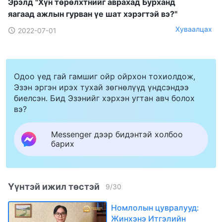
Эрэлд "Хүн төрөлхтнийг аврахад Бурханд
яагаад ажлын гурван үе шат хэрэгтэй вэ?"
Хуваалцах
2022-07-01
Одоо үед гай гамшиг ойр ойрхон тохиолдож,
Эзэн эргэн ирэх тухай зөгнөлүүд үндсэндээ
биелсэн. Бид Эзэнийг хэрхэн угтан авч болох
вэ?
Messenger дээр бидэнтэй холбоо
барих
Үүнтэй ижил төстэй
9
/
30
Номлолын цувралууд:
Жинхэнэ Итгэлийн