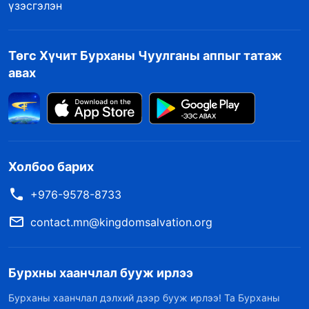
үзэсгэлэн
Төгс Хүчит Бурханы Чуулганы аппыг татаж
авах
Холбоо барих
+976-9578-8733
contact.mn@kingdomsalvation.org
Бурхны хаанчлал бууж ирлээ
Бурханы хаанчлал дэлхий дээр бууж ирлээ! Та Бурханы