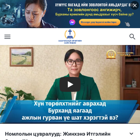
Номлолын цувралууд: Жинхэнэ Итгэлийн