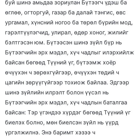
буй шинэ амьдаа зориулан Бүтээгч үдэш ба
өглөө, огторгуй, газар ба далай тэнгис, өвс
ургамал, хүнсний ногоо ба төрөл бүрийн мод,
гэрэлтүүлэгчид, улирал, өдөр хоног, жилийг
бэлтгэсэн юм. Бүтээсэн шинэ зүйл бүр нь
Бүтээгчийн эрх мэдэл, хүч чадлыг илэрхийлж
байсан бөгөөд Түүний үг, бүтээмж хоёр
өчүүхэн ч зөрөхгүйгээр, өчүүхэн төдий ч
цагийн зөрүүгүйгээр тохиож байлаа. Эдгээр
шинэ зүйлийн илрэлт болон үүсэл нь
Бүтээгчийн эрх мэдэл, хүч чадлын баталгаа
байсан: Тэр үгэндээ хүрдэг бөгөөд Түүний үг
биелэх болно, мөн биелсэн зүйл нь үүрд
үргэлжилнэ. Энэ баримт хэзээ ч