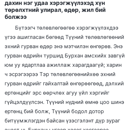
дахин нэг удаа хэрэгжүүлэхэд хүн
төрөлхтний улирал, өдөр, жил бий
болжээ
Бүтээгч төлөвлөгөөгөө хэрэгжүүлэхдээ
үгээ ашигласан бөгөөд Түүний төлөвлөгөөний
эхний гурван өдөр энэ мэтчилэн өнгөрөв. Энэ
гурван өдрийн туршид Бурхан амсхийх завгүй
юм уу ядартлаа ажиллаж харагдаагүй; харин
ч эсрэгээрээ Тэр төлөвлөгөөнийхөө эхний
гурван өдрийг гайхалтай өнгөрөөгөөд, дэлхий
ертөнцийг эрс өөрчлөх агуу үйл хэргийг
гүйцэлдүүлсэн. Түүний нүдний өмнө цоо шинэ
ертөнц бий болж, Түүний бодол дотор
битүүмжлэгдэн байсан үзэсгэлэнт дүр зураг
эцэст нь Бурханы үгээр хэсэг хэсгээрээ