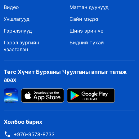
Видео
Магтан дуунууд
Уншлагууд
Сайн мэдээ
Гэрчлэлүүд
Шинэ эрин үе
Гэрэл зургийн
Бидний тухай
үзэсгэлэн
Төгс Хүчит Бурханы Чуулганы аппыг татаж
авах
Холбоо барих
+976-9578-8733