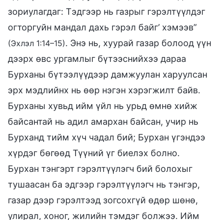
зориулагдаг: Тэдгээр нь газрыг гэрэлтүүлдэг
огторгуйн мандал дахь гэрэл байг’ хэмээв”
. Энэ нь, хуурай газар болоод үүн
(Эхлэл 1:14–15)
дээрх өвс ургамлыг бүтээснийхээ дараа
Бурханы бүтээлүүдээр дамжуулан харуулсан
эрх мэдлийнх нь өөр нэгэн хэрэгжилт байв.
Бурханы хувьд ийм үйл нь урьд өмнө хийж
байсантай нь адил амархан байсан, учир нь
Бурханд тийм хүч чадал бий; Бурхан үгэндээ
хүрдэг бөгөөд Түүний үг биелэх болно.
Бурхан тэнгэрт гэрэлтүүлэгч бий болохыг
тушаасан ба эдгээр гэрэлтүүлэгч нь тэнгэр,
газар дээр гэрэлтээд зогсохгүй өдөр шөнө,
улирал, хоног, жилийн тэмдэг болжээ. Ийм