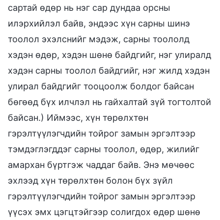
сартай өдөр нь нэг сар дундаа орсны
илэрхийлэл байв, эндээс хүн сарны шинэ
тоолол эхэлснийг мэдэж, сарны тоололд
хэдэн өдөр, хэдэн шөнө байдгийг, нэг улиралд
хэдэн сарны тоолол байдгийг, нэг жилд хэдэн
улирал байдгийг тооцоолж болдог байсан
бөгөөд бүх илчлэл нь гайхалтай зүй тогтолтой
байсан.) Иймээс, хүн төрөлхтөн
гэрэлтүүлэгчдийн тойрог замын эргэлтээр
тэмдэглэгддэг сарны тоолол, өдөр, жилийг
амархан бүртгэж чаддаг байв. Энэ мөчөөс
эхлээд хүн төрөлхтөн болон бүх зүйл
гэрэлтүүлэгчдийн тойрог замын эргэлтээр
үүсэх эмх цэгцтэйгээр солигдох өдөр шөнө