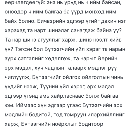
өөрчлөгдөөгүй: энэ нь урьд нь ч ийм байсан,
өнөөдөр ч ийм байгаа ба үүрд мөнхөд ийм
байх болно. Бичвэрийн эдгээр үгийг дахин нэг
харахад та нарт шинэлэг санагдаж байна уу?
Та нар шинэ агуулгыг харж, шинэ нээлт хийв
үү? Тэгсэн бол Бүтээгчийн үйл хэрэг та нарын
зүрх сэтгэлийг хөдөлгөж, та нарыг Өөрийн
эрх мэдэл, хүч чадлын талаарх мэдлэг рүү
чиглүүлж, Бүтээгчийг ойлгох ойлголтын чинь
үүдийг нээж, Түүний үйл хэрэг, эрх мэдэл
эдгээр үгэнд амь хайрласнаас болж байгаа
юм. Иймээс хүн эдгээр үгээс Бүтээгчийн эрх
мэдлийн бодитой, тод томруун илэрхийллийг
харж, Бүтээгчийн ноёрхлыг бодитоор