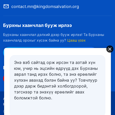
contact.mn@kingdomsalvation.org
Бурхны хаанчлал бууж ирлээ
Бурханы хаанчлал дэлхий дээр бууж ирлээ! Та Бурханы
хаанчлалд орохыг хүсэж байна уу?
Цааш үзэх
Messenger дээр бидэнтэй холбоо барих
Энэ вэб сайтад орж ирсэн та азтай хүн
Биднийг дагах
юм, учир нь эцсийн өдрүүд дэх Бурханы
аврал танд ирэх болно, та энэ ерѳѳлийг
хүлээн авахад бэлэн байна уу? Товчлуур
дээр дарж бидэнтэй холбогдоорой,
тэгснээр та энэхүү ерѳѳлийг авах
боломжтой болно.
Ашиглалтын нөхцөлүүд
Нууцлалын бодлого
Кредит
Күүкийн бодлого
Copyright © 2026
Төгс Хүчит Бурханы Чуулган
. Бүх