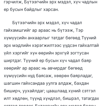
гэрчилж, Бүтээгчийн эрх мэдэл, хүч чадлын
ер бусын байдлыг харсан.
Бүтээгчийн эрх мэдэл, хүч чадал
гайхамшгийг ар араас нь бүтээж, Тэр
хүмүүсийн анхаарлыг татдаг бөгөөд Түүний
эрх мэдлийн хэрэгжилтээс үүдсэн гайхалтай
үйл хэргийг хүн өөрийн эрхгүй зогтусан
ширтдэг. Түүний ер бусын хүч чадал баяр
хөөрийг ар араас нь авчирдаг бөгөөд
хүмүүсийн нүд баясаж, хөөрөн баярладаг,
шагшин гайхсандаа уулга алдаж, бахдан
биширч, уухайлдаг; цаашлаад хүний сэтгэл
илт хөдлөн, түүнд хүндлэл, бишрэл, татагдах
сэтгэл төрдөг. Бүтээгчийн эрх мэдэл болон