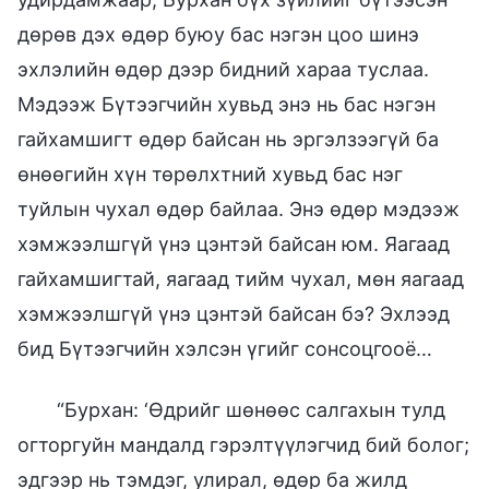
дөрөв дэх өдөр буюу бас нэгэн цоо шинэ
эхлэлийн өдөр дээр бидний хараа туслаа.
Мэдээж Бүтээгчийн хувьд энэ нь бас нэгэн
гайхамшигт өдөр байсан нь эргэлзээгүй ба
өнөөгийн хүн төрөлхтний хувьд бас нэг
туйлын чухал өдөр байлаа. Энэ өдөр мэдээж
хэмжээлшгүй үнэ цэнтэй байсан юм. Яагаад
гайхамшигтай, яагаад тийм чухал, мөн яагаад
хэмжээлшгүй үнэ цэнтэй байсан бэ? Эхлээд
бид Бүтээгчийн хэлсэн үгийг сонсоцгооё…
“Бурхан: ‘Өдрийг шөнөөс салгахын тулд
огторгуйн мандалд гэрэлтүүлэгчид бий болог;
эдгээр нь тэмдэг, улирал, өдөр ба жилд