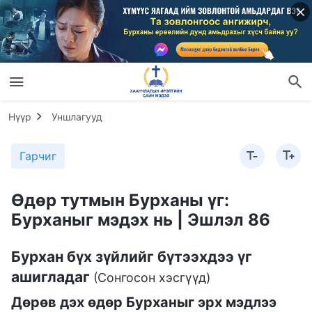
Нүүр
Уншлагууд
Гарчиг
Өдөр тутмын Бурханы үг:
Бурханыг мэдэх нь | Эшлэл 86
Бурхан бүх зүйлийг бүтээхдээ үг
ашигладаг
(Сонгосон хэсгүүд)
Дөрөв дэх өдөр Бурханыг эрх мэдлээ