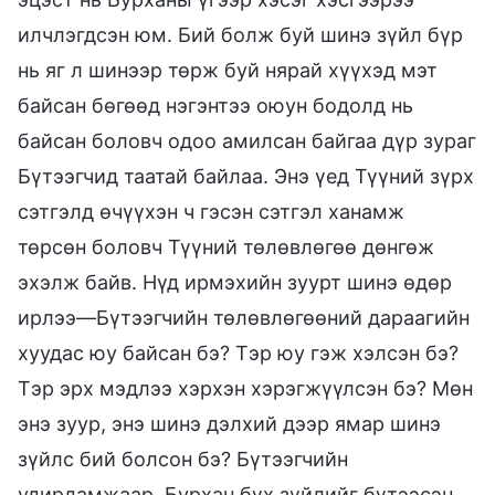
илчлэгдсэн юм. Бий болж буй шинэ зүйл бүр
нь яг л шинээр төрж буй нярай хүүхэд мэт
байсан бөгөөд нэгэнтээ оюун бодолд нь
байсан боловч одоо амилсан байгаа дүр зураг
Бүтээгчид таатай байлаа. Энэ үед Түүний зүрх
сэтгэлд өчүүхэн ч гэсэн сэтгэл ханамж
төрсөн боловч Түүний төлөвлөгөө дөнгөж
эхэлж байв. Нүд ирмэхийн зуурт шинэ өдөр
ирлээ—Бүтээгчийн төлөвлөгөөний дараагийн
хуудас юу байсан бэ? Тэр юу гэж хэлсэн бэ?
Тэр эрх мэдлээ хэрхэн хэрэгжүүлсэн бэ? Мөн
энэ зуур, энэ шинэ дэлхий дээр ямар шинэ
зүйлс бий болсон бэ? Бүтээгчийн
удирдамжаар, Бурхан бүх зүйлийг бүтээсэн