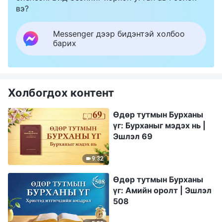
вэ?
Messenger дээр бидэнтэй холбоо
барих
Холбогдох контент
Өдөр тутмын Бурханы
үг: Бурханыг мэдэх нь |
Эшлэл 69
9:32
Өдөр тутмын Бурханы
үг: Амийн оролт | Эшлэл
508