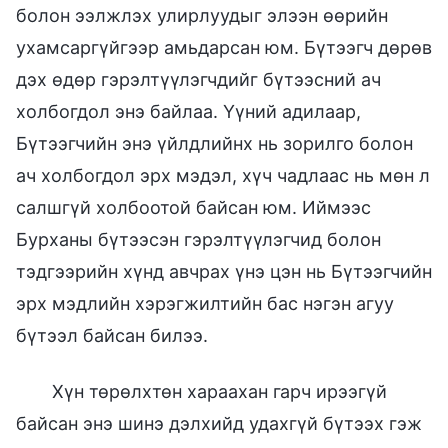
болон ээлжлэх улирлуудыг элээн өөрийн
ухамсаргүйгээр амьдарсан юм. Бүтээгч дөрөв
дэх өдөр гэрэлтүүлэгчдийг бүтээсний ач
холбогдол энэ байлаа. Үүний адилаар,
Бүтээгчийн энэ үйлдлийнх нь зорилго болон
ач холбогдол эрх мэдэл, хүч чадлаас нь мөн л
салшгүй холбоотой байсан юм. Иймээс
Бурханы бүтээсэн гэрэлтүүлэгчид болон
тэдгээрийн хүнд авчрах үнэ цэн нь Бүтээгчийн
эрх мэдлийн хэрэгжилтийн бас нэгэн агуу
бүтээл байсан билээ.
Хүн төрөлхтөн хараахан гарч ирээгүй
байсан энэ шинэ дэлхийд удахгүй бүтээх гэж