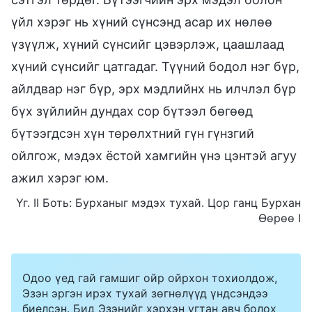
үйл хэрэг нь хүний сүнсэнд асар их нөлөө
үзүүлж, хүний сүнсийг цэвэрлэж, цаашлаад
хүний сүнсийг цатгадаг. Түүний бодол нэг бүр,
айлдвар нэг бүр, эрх мэдлийнх нь илчлэл бүр
бүх зүйлийн дундах сор бүтээл бөгөөд
бүтээгдсэн хүн төрөлхтний гүн гүнзгий
ойлгож, мэдэх ёстой хамгийн үнэ цэнтэй агуу
ажил хэрэг юм.
Үг. II Боть: Бурханыг мэдэх тухай. Цор ганц Бурхан
Өөрөө I
Одоо үед гай гамшиг ойр ойрхон тохиолдож,
Эзэн эргэн ирэх тухай зөгнөлүүд үндсэндээ
биелсэн. Бид Эзэнийг хэрхэн угтан авч болох