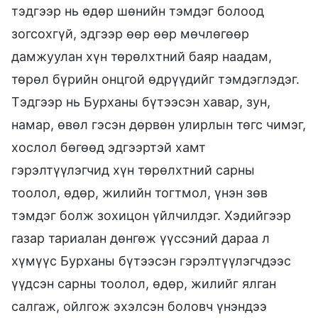
тэдгээр нь өдөр шөнийн тэмдэг болоод
зогсохгүй, эдгээр өөр өөр мөчлөгөөр
дамжуулан хүн төрөлхтний баяр наадам,
төрөл бүрийн онцгой өдрүүдийг тэмдэглэдэг.
Тэдгээр нь Бурханы бүтээсэн хавар, зун,
намар, өвөл гэсэн дөрвөн улирлын төгс чимэг,
хослол бөгөөд эдгээртэй хамт
гэрэлтүүлэгчид хүн төрөлхтний сарны
тоолол, өдөр, жилийн тогтмол, үнэн зөв
тэмдэг болж зохицон үйлчилдэг. Хэдийгээр
газар тариалан дөнгөж үүссэний дараа л
хүмүүс Бурханы бүтээсэн гэрэлтүүлэгчдээс
үүдсэн сарны тоолол, өдөр, жилийг ялган
салгаж, ойлгож эхэлсэн боловч үнэндээ