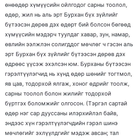
өнөөдөр хүмүүсийн ойлгодог сарны тоолол,
өдөр, жил нь аль эрт Бурхан бүх зүйлийг
бүтээсэн дөрөв дэх өдөрт бий болсон бөгөөд
хүмүүсийн мэдэрч туулдаг хавар, зун, намар,
өвлийн ээлжлэн солигддог мөчлөг ч гэсэн аль
эрт Бурхан бүх зүйлийг бүтээсэн дөрөв дэх
өдрөөс үүсэж эхэлсэн юм. Бурханы бүтээсэн
гэрэлтүүлэгчид нь хүнд өдөр шөнийг тогтмол,
яв цав, тодорхой ялгаж, хоног өдрийг тоолж,
сарны тоолол болон жилийг тодорхой
бүртгэх боломжийг олгосон. (Тэргэл сартай
өдөр нэг сар дууссаны илэрхийлэл байв,
эндээс хүн гэрэлтүүлэгчдийн гэрэл шинэ
мөчлөгийг эхлүүлдгийг мэдэж авсан; тал