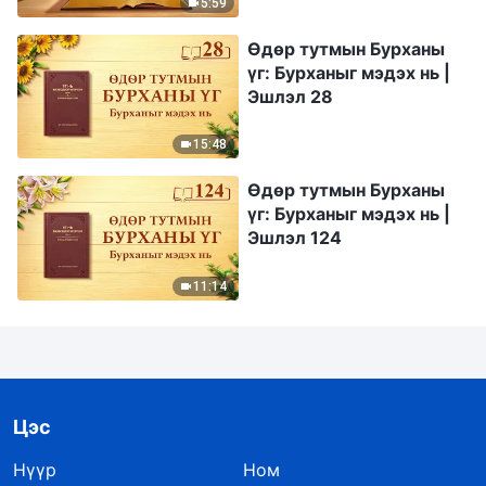
5:59
Өдөр тутмын Бурханы
үг: Бурханыг мэдэх нь |
Эшлэл 28
15:48
Өдөр тутмын Бурханы
үг: Бурханыг мэдэх нь |
Эшлэл 124
11:14
Цэс
Нүүр
Ном