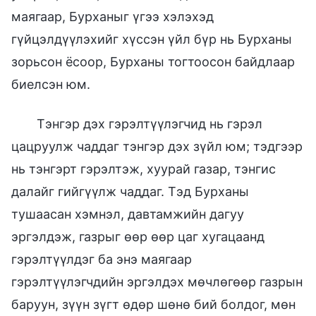
маягаар, Бурханыг үгээ хэлэхэд
гүйцэлдүүлэхийг хүссэн үйл бүр нь Бурханы
зорьсон ёсоор, Бурханы тогтоосон байдлаар
биелсэн юм.
Тэнгэр дэх гэрэлтүүлэгчид нь гэрэл
цацруулж чаддаг тэнгэр дэх зүйл юм; тэдгээр
нь тэнгэрт гэрэлтэж, хуурай газар, тэнгис
далайг гийгүүлж чаддаг. Тэд Бурханы
тушаасан хэмнэл, давтамжийн дагуу
эргэлдэж, газрыг өөр өөр цаг хугацаанд
гэрэлтүүлдэг ба энэ маягаар
гэрэлтүүлэгчдийн эргэлдэх мөчлөгөөр газрын
баруун, зүүн зүгт өдөр шөнө бий болдог, мөн