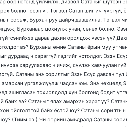
ар өөр нэгэнд үйлчилж, диавол Сатаныг шүтсэн б
рөх болно гэсэн үг. Тэгвэл Сатан шиг ичгүүргүй, 
ныг сорьж, Бурхан руу дайрч давшилна. Тэгвэл чи
гдэж, Бурханаар цохиулж унан, сөнөх болно. Эзэ
гүйтсэнийхээ дараа дахин оролдож үзсэн үү? Дахи
отолдог вэ? Бурханы өмнө Сатаны ёрын муу уг чана
ыг дурдаад ч хэрэггүй гэдгийг нотолдог. Эзэн Ес
 нүүрээ харуулахаас ч ичиж, сүүлээ хавчуулан гү
иогүй. Сатаны энэ сорилтыг Эзэн Есүс давсан тул
 амархан үргэлжлүүлж чадсан юм. Энэ нөхцөлд Эз
үед ашигласан тохиолдолд хүн болгонд бодит утга
ай байх вэ? Сатаныг ялах амархан хэрэг үү? Сата
хой ойлголттой байх ёстой юу? Сатаны сорилтын 
 юу? (Тийм ээ.) Чи өөрийн амьдралд Сатаны сори