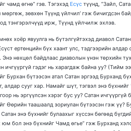
йг чамд өгнө” гэв. Тэгэхэд
Есүс
түүнд, “Зайл, Сата
 мөргөж, зөвхөн Түүнд үйлчил’ гэж бичигдсэн бай
од тэнгэрэлчүүд ирж, Түүнд үйлчилж эхлэв.
мнөх хоёр явуулга нь бүтэлгүйтэхэд диавол Сатан
Есүст ертөнцийн бүх хаант улс, тэдгээрийн алдар 
. Энэ нөхцөл байдлаас диаволын үнэн төрхийн ту
н ичгүүргүй гэдэг нь харагдаж байна уу? (Тийм ээ.
йг Бурхан бүтээсэн атал Сатан эргээд Бурханд бүх
г, алдар сууг хар. Намайг шүт, тэгвэл энэ бүхнийг
гоор нь эргүүлсэн хэрэг бус уу? Сатан ичгүүргүй 
йг Өөрийн таашаалд зориулан бүтээсэн гэж үү? Бу
 Сатан энэ бүхнийг булаахыг хүссэн бөгөөд бүгди
 юм бол энэ бүхнийг Чамд өгье” гэж Бурханд хэлс