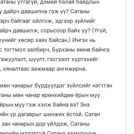
Сатаны утгагүй, дэмий балай байдлын
уу дайрч давшилна гэж үү? Сатаны
эрч байгааг ойлгож, эдгээр зүйлийг
айрч давшилж, сорьсоор байх уу? (Үгүй,
үүнийг хөсөр хаях байсан.) Ингэх нь
с тогтмол залбирч, Бурханы өмнө байнга
ажуулалт, шүүлт, гэсгээлт хүртэхийг
, хяналтаас аажмаар ангижирна.
 мөн чанарыг бүрдүүлдэг зүйлсийг нэгтгэн
атаны мөн чанар ерөнхийдөө ёрын муу
 ёрын муу гэж хэлж байна вэ? Энэ
ийн үр дагаврыг шинжих ёстой. Сатан
н зан чанарын дор үйлдэж, Сатаны
 өөрийн мэдэлгүй Сатанд эзэмдүүлж,