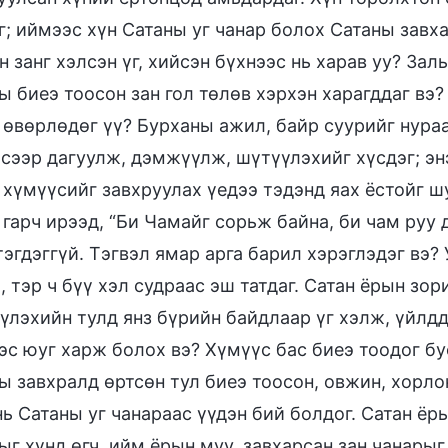
г; иймээс хүн Сатаны уг чанар болох Сатаны завха
н занг хэлсэн үг, хийсэн бүхнээс нь харав уу? Зал
ы биеэ тоосон зан гол төлөв хэрхэн харагддаг вэ
 өвөрлөдөг үү? Бурханы ажил, байр суурийг нура
сээр дагуулж, дэмжүүлж, шүтүүлэхийг хүсдэг; энэ
 хүмүүсийг завхруулах үедээ тэдэнд яах ёстойг ш
 гарч ирээд, “Би Чамайг сорьж байна, би чам руу 
тэгдэггүй. Тэгвэл ямар арга барил хэрэглэдэг вэ?
, тэр ч бүү хэл судраас эш татдаг. Сатан ёрын зор
үлэхийн тулд янз бүрийн байдлаар үг хэлж, үйлдд
эс юуг харж болох вэ? Хүмүүс бас биеэ тоодог б
ы завхралд өртсөн тул биеэ тоосон, овжин, хорло
нь Сатаны уг чанараас үүдэн бий болдог. Сатан ёр
ыг хүнд өгч, ийм ёрын муу, завхарсан зан чанарыг