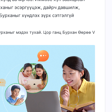
рханыг эсэргүүцэж, дайрч давшилж,
Бурханыг хүндлэх зүрх сэтгэлгүй
 Бурханыг мэдэх тухай. Цор ганц Бурхан Өөрөө V