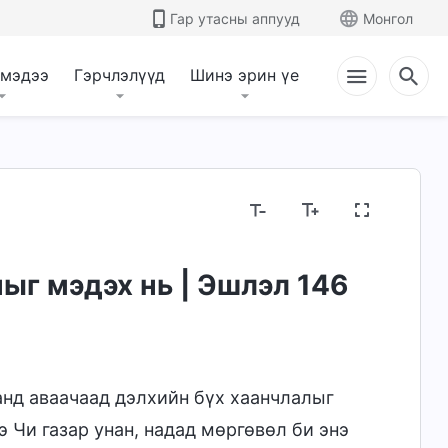
Гар утасны аппууд
Монгол
 мэдээ
Гэрчлэлүүд
Шинэ эрин үе
ыг мэдэх нь | Эшлэл 146
анд аваачаад дэлхийн бүх хаанчлалыг
э Чи газар унан, надад мөргөвөл би энэ