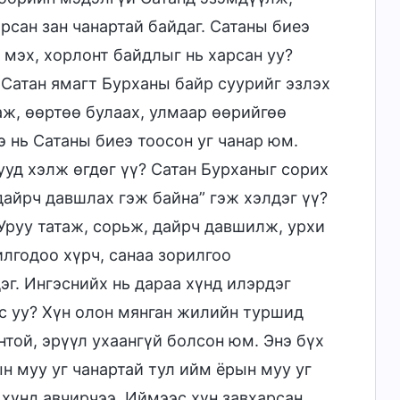
рсан зан чанартай байдаг. Сатаны биеэ
ь мэх, хорлонт байдлыг нь харсан уу?
? Сатан ямагт Бурханы байр суурийг эзлэх
аж, өөртөө булаах, улмаар өөрийгөө
 нь Сатаны биеэ тоосон уг чанар юм.
ууд хэлж өгдөг үү? Сатан Бурханыг сорих
дайрч давшлах гэж байна” гэж хэлдэг үү?
 Уруу татаж, сорьж, дайрч давшилж, урхи
илгодоо хүрч, санаа зорилгоо
эг. Ингэснийх нь дараа хүнд илэрдэг
ус уу? Хүн олон мянган жилийн туршид
нтой, эрүүл ухаангүй болсон юм. Энэ бүх
ын муу уг чанартай тул ийм ёрын муу уг
 хүнд авчирчээ. Иймээс хүн завхарсан