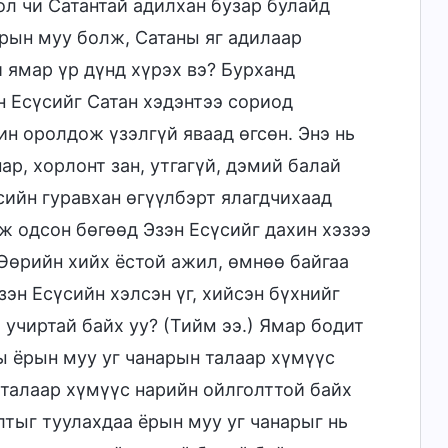
ол чи Сатантай адилхан бузар булайд
ёрын муу болж, Сатаны яг адилаар
 ямар үр дүнд хүрэх вэ? Бурханд
н Есүсийг Сатан хэдэнтээ сориод
н оролдож үзэлгүй яваад өгсөн. Энэ нь
р, хорлонт зан, утгагүй, дэмий балай
үсийн гуравхан өгүүлбэрт ялагдчихаад
йж одсон бөгөөд Эзэн Есүсийг дахин хэзээ
 Өөрийн хийх ёстой ажил, өмнөө байгаа
эн Есүсийн хэлсэн үг, хийсэн бүхнийг
 учиртай байх уу? (Тийм ээ.) Ямар бодит
ны ёрын муу уг чанарын талаар хүмүүс
талаар хүмүүс нарийн ойлголттой байх
лтыг туулахдаа ёрын муу уг чанарыг нь