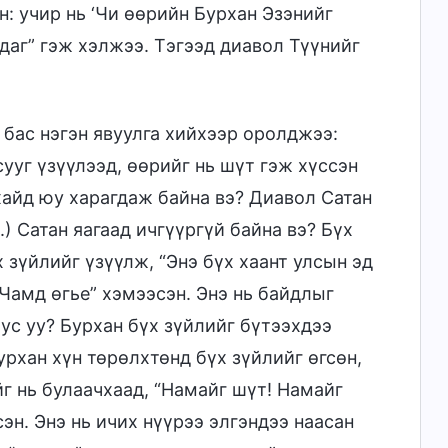
н: учир нь ‘Чи өөрийн Бурхан Эзэнийг
даг” гэж хэлжээ. Тэгээд диавол Түүнийг
 бас нэгэн явуулга хийхээр оролджээ:
сууг үзүүлээд, өөрийг нь шүт гэж хүссэн
хайд юу харагдаж байна вэ? Диавол Сатан
) Сатан яагаад ичгүүргүй байна вэ? Бүх
 зүйлийг үзүүлж, “Энэ бүх хаант улсын эд
 Чамд өгье” хэмээсэн. Энэ нь байдлыг
бус уу? Бурхан бүх зүйлийг бүтээхдээ
рхан хүн төрөлхтөнд бүх зүйлийг өгсөн,
йг нь булаачхаад, “Намайг шүт! Намайг
эн. Энэ нь ичих нүүрээ элгэндээ наасан