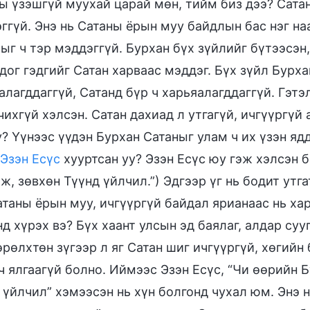
ы үзэшгүй муухай царай мөн, тийм биз дээ? Сатан 
ггүй. Энэ нь Сатаны ёрын муу байдлын бас нэг н
ыг ч тэр мэддэггүй. Бурхан бүх зүйлийг бүтээсэн
дог гэдгийг Сатан харваас мэддэг. Бүх зүйл Бурх
алагддаггүй, Сатанд бүр ч харьяалагддаггүй. Гэтэ
чихгүй хэлсэн. Сатан дахиад л утгагүй, ичгүүргүй
у? Үүнээс үүдэн Бурхан Сатаныг улам ч их үзэн яд
Эзэн Есүс
хууртсан уу? Эзэн Есүс юу гэж хэлсэн 
ж, зөвхөн Түүнд үйлчил.”) Эдгээр үг нь бодит утг
атаны ёрын муу, ичгүүргүй байдал ярианаас нь ха
нд хүрэх вэ? Бүх хаант улсын эд баялаг, алдар сууг
өрөлхтөн зүгээр л яг Сатан шиг ичгүүргүй, хөгийн 
ч ялгаагүй болно. Иймээс Эзэн Есүс, “Чи өөрийн 
 үйлчил” хэмээсэн нь хүн болгонд чухал юм. Энэ 