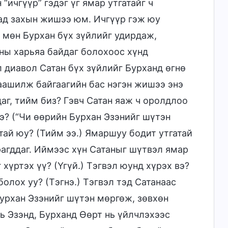
“ичгүүр” гэдэг үг ямар утгатайг ч
аад захын жишээ юм. Ичгүүр гэж юу
, мөн Бурхан бүх зүйлийг удирдаж,
аны харьяа байдаг болохоос хүнд
л диавол Сатан бүх зүйлийг Бурханд өгнө
 аашилж байгаагийн бас нэгэн жишээ энэ
даг, тийм биз? Гэвч Сатан яаж ч оролдлоо
бэ? (“Чи өөрийн Бурхан Эзэнийг шүтэн
атай юу? (Тийм ээ.) Ямаршуу бодит утгатай
рагддаг. Иймээс хүн Сатаныг шүтвэл ямар
 хүртэх үү? (Үгүй.) Тэгвэл юунд хүрэх вэ?
болох уу? (Тэгнэ.) Тэгвэл тэд Сатанаас
Бурхан Эзэнийг шүтэн мөргөж, зөвхөн
нь Эзэнд, Бурханд Өөрт нь үйлчлэхээс