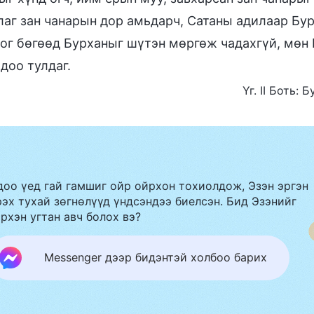
лаг зан чанарын дор амьдарч, Сатаны адилаар Бу
ог бөгөөд Бурханыг шүтэн мөргөж чадахгүй, мөн 
доо тулдаг.
Үг. II Боть:
доо үед гай гамшиг ойр ойрхон тохиолдож, Эзэн эргэн
эх тухай зөгнөлүүд үндсэндээ биелсэн. Бид Эзэнийг
рхэн угтан авч болох вэ?
Messenger дээр бидэнтэй холбоо барих