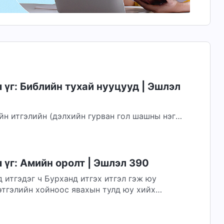
үг: Библийн тухай нууцууд | Эшлэл
н итгэлийн (дэлхийн гурван гол шашны нэг
мжлалт арга барил нь Библийг унших явдал
үг: Амийн оролт | Эшлэл 390
 итгэдэг ч Бурханд итгэх итгэл гэж юу
этгэлийн хойноос явахын тулд юу хийх