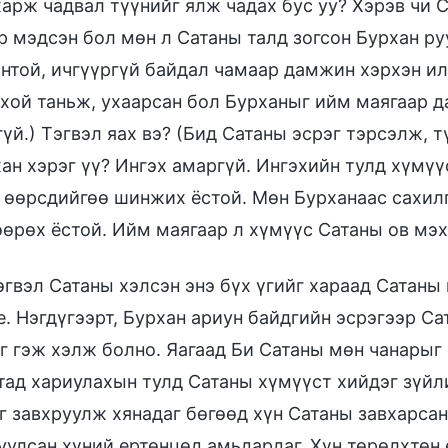
харж чадвал түүнийг ялж чадах бус уу? Хэрэв чи 
р мэдсэн бол мөн л Сатаны талд зогсон Бурхан р
нтой, ичгүүргүй байдал чамаар дамжин хэрхэн ил
хой таньж, ухаарсан бол Бурханыг ийм маягаар д
гүй.) Тэгвэл яах вэ? (Бид Сатаны эсрэг тэрсэлж, т
ан хэрэг үү? Ингэх амаргүй. Ингэхийн тулд хүмүү
 өөрсдийгөө шинжих ёстой. Мөн Бурханаас сахилг
өрөх ёстой. Ийм маягаар л хүмүүс Сатаны ов мэх
эгвэл Сатаны хэлсэн энэ бүх үгийг хараад Сатаны
е. Нэгдүгээрт, Бурхан ариун байдгийн эсрэгээр С
г гэж хэлж болно. Яагаад Би Сатаны мөн чанарыг
тад хариулахын тулд Сатаны хүмүүст хийдэг зүйл
г завхруулж хянадаг бөгөөд хүн Сатаны завхарса
уулсан хүний ертөнцөд амьдардаг. Хүн төрөлхтөн