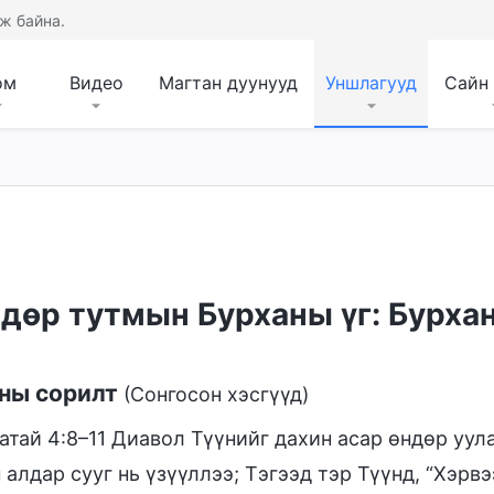
ж байна.
ом
Видео
Магтан дуунууд
Уншлагууд
Сайн
дөр тутмын Бурханы үг: Бурхан
ны сорилт
(Сонгосон хэсгүүд)
атай 4:8–11 Диавол Түүнийг дахин асар өндөр уул
 алдар сууг нь үзүүллээ; Тэгээд тэр Түүнд, “Хэрвэ