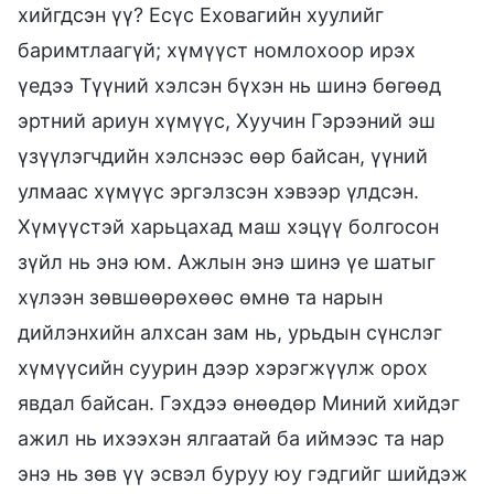
хийгдсэн үү? Есүс Еховагийн хуулийг
баримтлаагүй; хүмүүст номлохоор ирэх
үедээ Түүний хэлсэн бүхэн нь шинэ бөгөөд
эртний ариун хүмүүс, Хуучин Гэрээний эш
үзүүлэгчдийн хэлснээс өөр байсан, үүний
улмаас хүмүүс эргэлзсэн хэвээр үлдсэн.
Хүмүүстэй харьцахад маш хэцүү болгосон
зүйл нь энэ юм. Ажлын энэ шинэ үе шатыг
хүлээн зөвшөөрөхөөс өмнө та нарын
дийлэнхийн алхсан зам нь, урьдын сүнслэг
хүмүүсийн суурин дээр хэрэгжүүлж орох
явдал байсан. Гэхдээ өнөөдөр Миний хийдэг
ажил нь ихээхэн ялгаатай ба иймээс та нар
энэ нь зөв үү эсвэл буруу юу гэдгийг шийдэж