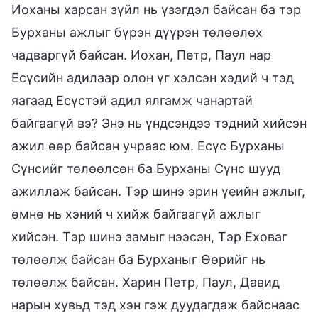
Иоханы харсан зүйл нь үзэгдэл байсан ба тэр
Бурханы ажлыг бүрэн дүүрэн төлөөлөх
чадваргүй байсан. Иохан, Петр, Паул нар
Есүсийн адилаар олон үг хэлсэн хэдий ч тэд
яагаад Есүстэй адил ялгамж чанартай
байгаагүй вэ? Энэ нь үндсэндээ тэдний хийсэн
ажил өөр байсан учраас юм. Есүс Бурханы
Сүнсийг төлөөлсөн ба Бурханы Сүнс шууд
ажиллаж байсан. Тэр шинэ эрин үеийн ажлыг,
өмнө нь хэний ч хийж байгаагүй ажлыг
хийсэн. Тэр шинэ замыг нээсэн, Тэр Еховаг
төлөөлж байсан ба Бурханыг Өөрийг нь
төлөөлж байсан. Харин Петр, Паул, Давид
нарын хувьд тэд хэн гэж дуудагдаж байснаас