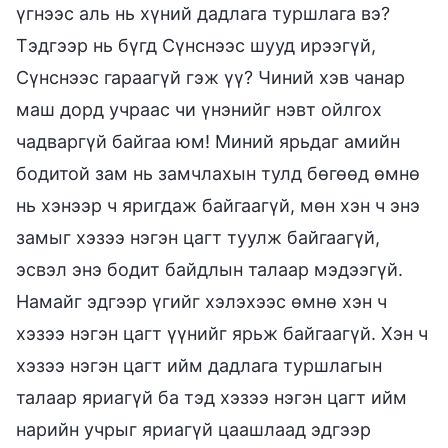
үгнээс аль нь хүний дадлага туршлага вэ?
Тэдгээр нь бүгд Сүнснээс шууд ирээгүй,
Сүнснээс гараагүй гэж үү? Чиний хэв чанар
маш дорд учраас чи үнэнийг нэвт ойлгох
чадваргүй байгаа юм! Миний ярьдаг амийн
бодитой зам нь замчлахын тулд бөгөөд өмнө
нь хэнээр ч яригдаж байгаагүй, мөн хэн ч энэ
замыг хэзээ нэгэн цагт туулж байгаагүй,
эсвэл энэ бодит байдлын талаар мэдээгүй.
Намайг эдгээр үгийг хэлэхээс өмнө хэн ч
хэзээ нэгэн цагт үүнийг ярьж байгаагүй. Хэн ч
хэзээ нэгэн цагт ийм дадлага туршлагын
талаар яриагүй ба тэд хэзээ нэгэн цагт ийм
нарийн учрыг яриагүй цаашлаад эдгээр