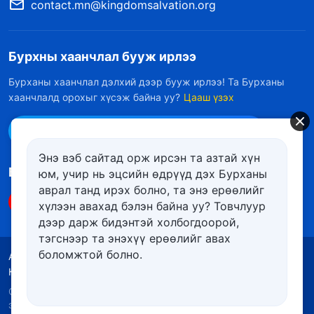
contact.mn@kingdomsalvation.org
Бурхны хаанчлал бууж ирлээ
Бурханы хаанчлал дэлхий дээр бууж ирлээ! Та Бурханы
хаанчлалд орохыг хүсэж байна уу?
Цааш үзэх
Messenger дээр бидэнтэй холбоо барих
Энэ вэб сайтад орж ирсэн та азтай хүн
Биднийг дагах
юм, учир нь эцсийн өдрүүд дэх Бурханы
аврал танд ирэх болно, та энэ ерѳѳлийг
хүлээн авахад бэлэн байна уу? Товчлуур
дээр дарж бидэнтэй холбогдоорой,
тэгснээр та энэхүү ерѳѳлийг авах
боломжтой болно.
Ашиглалтын нөхцөлүүд
Нууцлалын бодлого
Кредит
Күүкийн бодлого
Copyright © 2026
Төгс Хүчит Бурханы Чуулган
. Бүх
эрх хуулиар хамгаалагдсан.