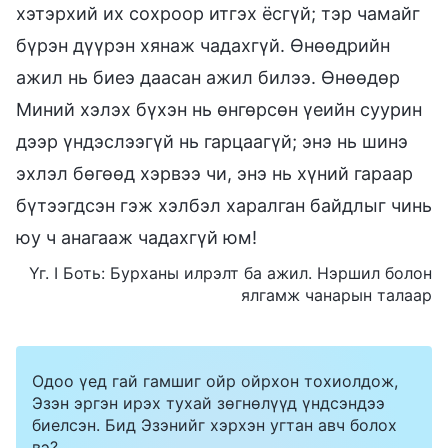
хэтэрхий их сохроор итгэх ёсгүй; тэр чамайг
бүрэн дүүрэн хянаж чадахгүй. Өнөөдрийн
ажил нь биеэ даасан ажил билээ. Өнөөдөр
Миний хэлэх бүхэн нь өнгөрсөн үеийн суурин
дээр үндэслээгүй нь гарцаагүй; энэ нь шинэ
эхлэл бөгөөд хэрвээ чи, энэ нь хүний гараар
бүтээгдсэн гэж хэлбэл харалган байдлыг чинь
юу ч анагааж чадахгүй юм!
Үг. I Боть: Бурханы илрэлт ба ажил. Нэршил болон
ялгамж чанарын талаар
Одоо үед гай гамшиг ойр ойрхон тохиолдож,
Эзэн эргэн ирэх тухай зөгнөлүүд үндсэндээ
биелсэн. Бид Эзэнийг хэрхэн угтан авч болох
вэ?