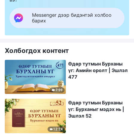
Messenger дээр бидэнтэй холбоо
барих
Холбогдох контент
Өдөр тутмын Бурханы
үг: Амийн оролт | Эшлэл
477
7:59
Өдөр тутмын Бурханы
үг: Бурханыг мэдэх нь |
Эшлэл 52
12:24