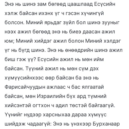
Энэ нь шинэ зам бөгөөд цаашлаад Есүсийн
хэлж байсан ихэнх үг ч гэсэн хүчингүй
болсон. Миний ярьдаг зүйл бол шинэ зууныг
нээх ажил бөгөөд энэ нь биеэ даасан ажил
юм; Миний хийдэг ажил болон Миний хэлдэг
үг нь бүгд шинэ. Энэ нь өнөөдрийн шинэ ажил
биш гэж үү? Есүсийн ажил нь мөн ийм
байсан. Түүний ажил нь мөн сүм дэх
хүмүүсийнхээс өөр байсан ба энэ нь
Фарисайчуудын ажлаас ч бас ялгаатай
байсан, мөн Израилийн бүх ард түмний
хийсэнтэй огтхон ч адил төстэй байгаагүй.
Үүнийг нүдээр харсныхаа дараа хүмүүс
шийдэж чадаагүй: Энэ нь үнэхээр Бурханаар