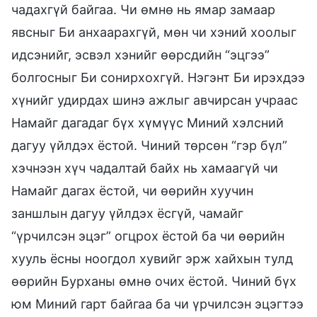
чадахгүй байгаа. Чи өмнө нь ямар замаар
явсныг Би анхаарахгүй, мөн чи хэний хоолыг
идсэнийг, эсвэл хэнийг өөрсдийн “эцгээ”
болгосныг Би сонирхохгүй. Нэгэнт Би ирэхдээ
хүнийг удирдах шинэ ажлыг авчирсан учраас
Намайг дагадаг бүх хүмүүс Миний хэлсний
дагуу үйлдэх ёстой. Чиний төрсөн “гэр бүл”
хэчнээн хүч чадалтай байх нь хамаагүй чи
Намайг дагах ёстой, чи өөрийн хуучин
заншлын дагуу үйлдэх ёсгүй, чамайг
“үрчилсэн эцэг” огцрох ёстой ба чи өөрийн
хууль ёсны ноогдол хувийг эрж хайхын тулд
өөрийн Бурханы өмнө очих ёстой. Чиний бүх
юм Миний гарт байгаа ба чи үрчилсэн эцэгтээ