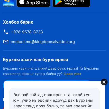
Холбоо барих
+976-9578-8733
contact.mn@kingdomsalvation.org
Бурхны хаанчлал бууж ирлээ
Бурханы хаанчлал дэлхий дээр бууж ирлээ! Та Бурханы
хаанчлалд орохыг хүсэж байна уу?
Цааш үзэх
Messenger дээр бидэнтэй холбоо барих
Энэ вэб сайтад орж ирсэн та азтай хүн
Биднийг дагах
юм, учир нь эцсийн өдрүүд дэх Бурханы
аврал танд ирэх болно, та энэ ерѳѳлийг