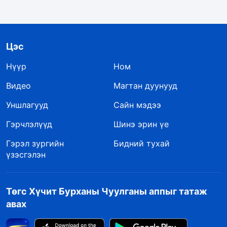
Цэс
Нүүр
Ном
Видео
Магтан дуунууд
Уншлагууд
Сайн мэдээ
Гэрчлэлүүд
Шинэ эрин үе
Гэрэл зургийн
Бидний тухай
үзэсгэлэн
Төгс Хүчит Бурханы Чуулганы аппыг татаж
авах