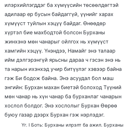
илэрхийлэгддэг ба хүмүүсийн төсөөлдөгтэй
адилаар ер бусын байдаггүй, үүнийг харах
хүмүүст туйлын хэцүү байдаг. Өнөөдөр
хүртэл бие махбодтой болсон Бурханы
жинхэнэ мөн чанарыг ойлгох нь хүмүүст
хамгийн хэцүү. Үнэндээ, Намайг энэ талаар
ийм дэлгэрэнгүй ярьсны дараа ч гэсэн энэ нь
та нарын ихэнхэд учир битүүлэг хэвээр байна
гэж Би бодож байна. Энэ асуудал бол маш
энгийн: Бурхан махан биетэй болоход Түүний
мөн чанар нь хүн чанар ба бурханлаг чанарын
хослол болдог. Энэ хослолыг Бурхан Өөрөө
буюу газар дээрх Бурхан гэж нэрлэдэг.
Үг. I Боть: Бурханы илрэлт ба ажил. Бурханы