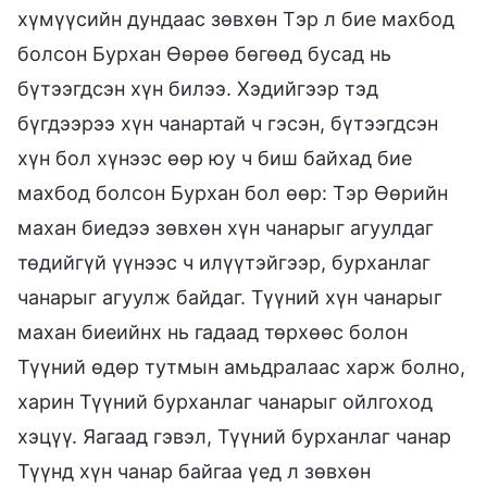
хүмүүсийн дундаас зөвхөн Тэр л бие махбод
болсон Бурхан Өөрөө бөгөөд бусад нь
бүтээгдсэн хүн билээ. Хэдийгээр тэд
бүгдээрээ хүн чанартай ч гэсэн, бүтээгдсэн
хүн бол хүнээс өөр юу ч биш байхад бие
махбод болсон Бурхан бол өөр: Тэр Өөрийн
махан биедээ зөвхөн хүн чанарыг агуулдаг
төдийгүй үүнээс ч илүүтэйгээр, бурханлаг
чанарыг агуулж байдаг. Түүний хүн чанарыг
махан биеийнх нь гадаад төрхөөс болон
Түүний өдөр тутмын амьдралаас харж болно,
харин Түүний бурханлаг чанарыг ойлгоход
хэцүү. Яагаад гэвэл, Түүний бурханлаг чанар
Түүнд хүн чанар байгаа үед л зөвхөн