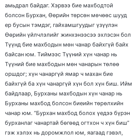
амьдрал байдаг. Хэрвээ бие махбодтой
болсон Бурхан, Өөрийн төрсөн мөчөөс шууд
ер бусын тэмдэг, гайхамшгуудыг үзүүлэн
Өөрийн үйлчлэлийг жинхэнээсээ эхлэсэн бол
Түүнд бие махбодын мөн чанар байхгүй байх
байсан юм. Тиймээс Түүний хүн чанар нь
Түүний бие махбодын мөн чанарын төлөө
оршдог; хүн чанаргүй ямар ч махан бие
байхгүй ба хүн чанаргүй хүн бол хүн биш. Ийм
байдлаар, Бурханы махбодын хүн чанар нь
Бурханы махбод болсон биеийн төрөлхийн
чанар юм. “Бурхан махбод болох үедээ бүрэн
бурханлаг чанартай бөгөөд огтхон ч хүн биш”
гэж хэлэх нь доромжлол юм, яагаад гэвэл,