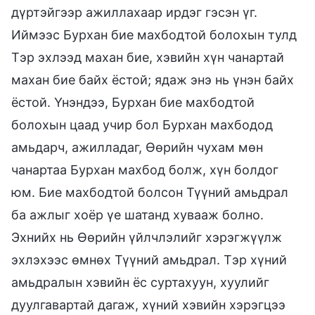
дүртэйгээр ажиллахаар ирдэг гэсэн үг.
Иймээс Бурхан бие махбодтой болохын тулд
Тэр эхлээд махан бие, хэвийн хүн чанартай
махан бие байх ёстой; ядаж энэ нь үнэн байх
ёстой. Үнэндээ, Бурхан бие махбодтой
болохын цаад учир бол Бурхан махбодод
амьдарч, ажилладаг, Өөрийн чухам мөн
чанартаа Бурхан махбод болж, хүн болдог
юм. Бие махбодтой болсон Түүний амьдрал
ба ажлыг хоёр үе шатанд хувааж болно.
Эхнийх нь Өөрийн үйлчлэлийг хэрэгжүүлж
эхлэхээс өмнөх Түүний амьдрал. Тэр хүний
амьдралын хэвийн ёс суртахуун, хуулийг
дуулгавартай дагаж, хүний хэвийн хэрэгцээ