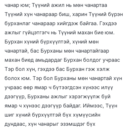
чанар юм; Түүний ажил нь мөн чанартаа
Түүний хүн чанараар биш, харин Түүний бүрэн
бурханлаг чанараар хийгдэж байгаа. Гэхдээ
ажлыг гүйцэтгэгч нь Түүний махан бие юм.
Бурхан хүний бүрхүүлтэй, хүний мөн
чанартай, бас Бурханы мөн чанартайгаар
махан биед амьдардаг Бурхан болдог учраас
Тэр бол хүн, гэхдээ бас Бурхан гэж хэлж
болох юм. Тэр бол Бурханы мөн чанартай хүн
учраас өөр ямар ч бүтээгдсэн хүнээс илүү
дээгүүр, Бурханы ажлыг хэрэгжүүлж буй
ямар ч хүнээс дээгүүр байдаг. Иймээс, Түүн
шиг хүний бүрхүүлтэй бүх хүмүүсийн
дундаас, хүн чанарыг эзэмшдэг бүх