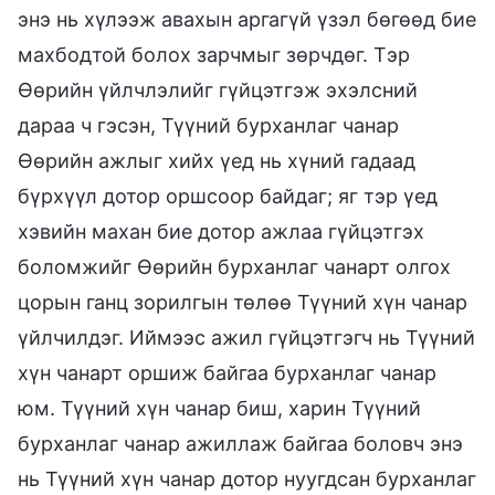
энэ нь хүлээж авахын аргагүй үзэл бөгөөд бие
махбодтой болох зарчмыг зөрчдөг. Тэр
Өөрийн үйлчлэлийг гүйцэтгэж эхэлсний
дараа ч гэсэн, Түүний бурханлаг чанар
Өөрийн ажлыг хийх үед нь хүний гадаад
бүрхүүл дотор оршсоор байдаг; яг тэр үед
хэвийн махан бие дотор ажлаа гүйцэтгэх
боломжийг Өөрийн бурханлаг чанарт олгох
цорын ганц зорилгын төлөө Түүний хүн чанар
үйлчилдэг. Иймээс ажил гүйцэтгэгч нь Түүний
хүн чанарт оршиж байгаа бурханлаг чанар
юм. Түүний хүн чанар биш, харин Түүний
бурханлаг чанар ажиллаж байгаа боловч энэ
нь Түүний хүн чанар дотор нуугдсан бурханлаг