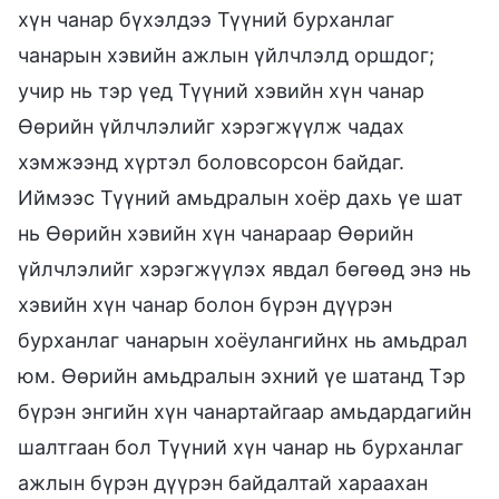
хүн чанар бүхэлдээ Түүний бурханлаг
чанарын хэвийн ажлын үйлчлэлд оршдог;
учир нь тэр үед Түүний хэвийн хүн чанар
Өөрийн үйлчлэлийг хэрэгжүүлж чадах
хэмжээнд хүртэл боловсорсон байдаг.
Иймээс Түүний амьдралын хоёр дахь үе шат
нь Өөрийн хэвийн хүн чанараар Өөрийн
үйлчлэлийг хэрэгжүүлэх явдал бөгөөд энэ нь
хэвийн хүн чанар болон бүрэн дүүрэн
бурханлаг чанарын хоёулангийнх нь амьдрал
юм. Өөрийн амьдралын эхний үе шатанд Тэр
бүрэн энгийн хүн чанартайгаар амьдардагийн
шалтгаан бол Түүний хүн чанар нь бурханлаг
ажлын бүрэн дүүрэн байдалтай хараахан