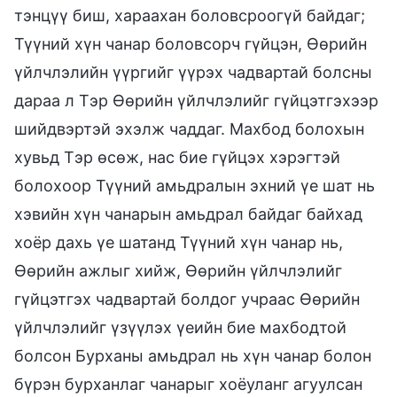
тэнцүү биш, хараахан боловсроогүй байдаг;
Түүний хүн чанар боловсорч гүйцэн, Өөрийн
үйлчлэлийн үүргийг үүрэх чадвартай болсны
дараа л Тэр Өөрийн үйлчлэлийг гүйцэтгэхээр
шийдвэртэй эхэлж чаддаг. Махбод болохын
хувьд Тэр өсөж, нас бие гүйцэх хэрэгтэй
болохоор Түүний амьдралын эхний үе шат нь
хэвийн хүн чанарын амьдрал байдаг байхад
хоёр дахь үе шатанд Түүний хүн чанар нь,
Өөрийн ажлыг хийж, Өөрийн үйлчлэлийг
гүйцэтгэх чадвартай болдог учраас Өөрийн
үйлчлэлийг үзүүлэх үеийн бие махбодтой
болсон Бурханы амьдрал нь хүн чанар болон
бүрэн бурханлаг чанарыг хоёуланг агуулсан