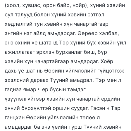
(хоол, хувцас, орон байр, нойр), хүний хэвийн
сул талууд болон хүний хэвийн сэтгэл
хөдлөлтэй тун хэвийн хүн чанартайгаар
энгийн нэг айлд амьдардаг. Өөрөөр хэлбэл,
энэ эхний үе шатанд Тэр хүний бүх хэвийн үйл
ажиллагааг эрхлэн бурханлаг биш, бүр
хэвийн хүн чанартайгаар амьдардаг. Хоёр
дахь үе шат нь Өөрийн үйлчлэлийг гүйцэтгэж
эхэлсний дараах Түүний амьдрал. Тэр мөн л
гаднаа ямар ч ер бусын тэмдэг
үзүүлэлгүйгээр хэвийн хүн чанартай ердийн
хүний бүрхүүлтэй оршин суудаг. Гэсэн ч Тэр
ганцхан Өөрийн үйлчлэлийн төлөө л
амьдардаг ба энэ үеийн турш Түүний хэвийн