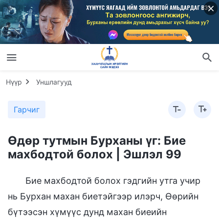
Нүүр
Уншлагууд
Гарчиг
Өдөр тутмын Бурханы үг: Бие
махбодтой болох | Эшлэл 99
Бие махбодтой болох гэдгийн утга учир
нь Бурхан махан биетэйгээр илэрч, Өөрийн
бүтээсэн хүмүүс дунд махан биеийн