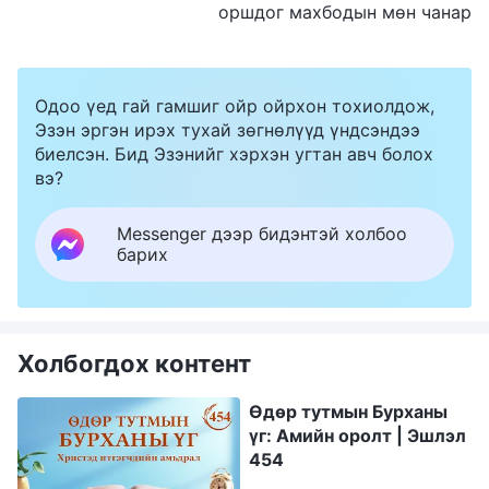
оршдог махбодын мөн чанар
Одоо үед гай гамшиг ойр ойрхон тохиолдож,
Эзэн эргэн ирэх тухай зөгнөлүүд үндсэндээ
биелсэн. Бид Эзэнийг хэрхэн угтан авч болох
вэ?
Messenger дээр бидэнтэй холбоо
барих
Холбогдох контент
Өдөр тутмын Бурханы
үг: Амийн оролт | Эшлэл
454