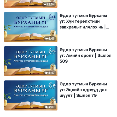
12:04
Өдөр тутмын Бурханы
үг: Хүн төрөлхтний
завхралыг илчлэх нь |
Эшлэл 361
6:41
Өдөр тутмын Бурханы
үг: Амийн оролт | Эшлэл
509
5:47
Өдөр тутмын Бурханы
үг: Эцсийн өдрүүд дэх
шүүлт | Эшлэл 79
4:00