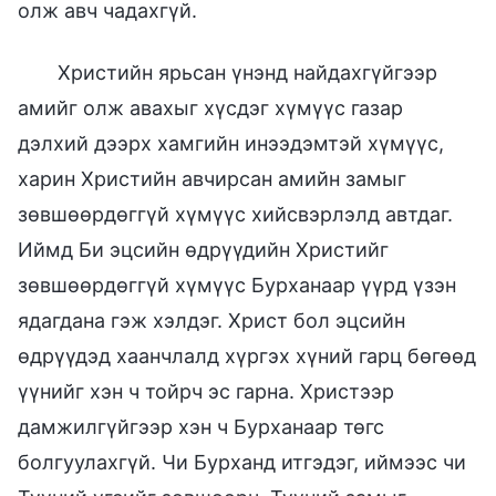
олж авч чадахгүй.
Христийн ярьсан үнэнд найдахгүйгээр
амийг олж авахыг хүсдэг хүмүүс газар
дэлхий дээрх хамгийн инээдэмтэй хүмүүс,
харин Христийн авчирсан амийн замыг
зөвшөөрдөггүй хүмүүс хийсвэрлэлд автдаг.
Иймд Би эцсийн өдрүүдийн Христийг
зөвшөөрдөггүй хүмүүс Бурханаар үүрд үзэн
ядагдана гэж хэлдэг. Христ бол эцсийн
өдрүүдэд хаанчлалд хүргэх хүний гарц бөгөөд
үүнийг хэн ч тойрч эс гарна. Христээр
дамжилгүйгээр хэн ч Бурханаар төгс
болгуулахгүй. Чи Бурханд итгэдэг, иймээс чи