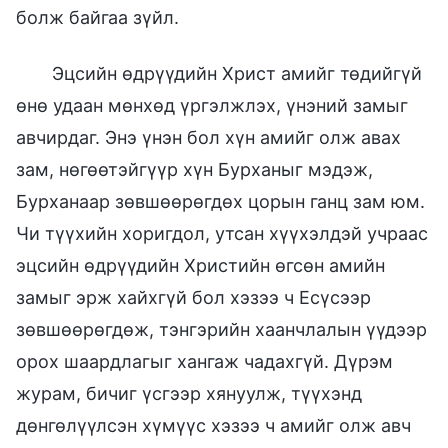
болж байгаа зүйл.
Эцсийн өдрүүдийн Христ амийг төдийгүй
өнө удаан мөнхөд үргэлжлэх, үнэний замыг
авчирдаг. Энэ үнэн бол хүн амийг олж авах
зам, нөгөөтэйгүүр хүн Бурханыг мэдэж,
Бурханаар зөвшөөрөгдөх цорын ганц зам юм.
Чи түүхийн хоригдол, утсан хүүхэлдэй учраас
эцсийн өдрүүдийн Христийн өгсөн амийн
замыг эрж хайхгүй бол хэзээ ч Есүсээр
зөвшөөрөгдөж, тэнгэрийн хаанчлалын үүдээр
орох шаардлагыг хангаж чадахгүй. Дүрэм
журам, бичиг үсгээр хянуулж, түүхэнд
дөнгөлүүлсэн хүмүүс хэзээ ч амийг олж авч