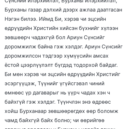
Сүнсний илэрхийлэл, Бурханы илэрхийлэл,
Бурханы газар дэлхий дээрх ажлаа даатгасан
Нэгэн билээ. Иймд Би, хэрэв чи эцсийн
өдрүүдийн Христийн хийсэн бүхнийг хүлээн
зөвшөөрч чадахгүй бол Ариун Сүнсийг
доромжилж байна гэж хэлдэг. Ариун Сүнсийг
доромжилсон тэдгээр хүмүүсийн амсах
ёстой цээрлүүлэлт бүгдэд тодорхой байдаг.
Би мөн хэрэв чи эцсийн өдрүүдийн Христийг
эсэргүүцэж, Түүнийг үгүйсгэвэл чиний
өмнөөс үр дагаварыг нь үүрч чадах хэн ч
байхгүй гэж хэлдэг. Түүнчлэн энэ өдрөөс
хойш Бурханаар зөвшөөрөгдөх өөр боломж
чамд байхгүй байх болно; чи өөрийгөө