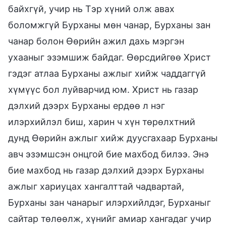
байхгүй, учир нь Тэр хүний олж авах
боломжгүй Бурханы мөн чанар, Бурханы зан
чанар болон Өөрийн ажил дахь мэргэн
ухааныг эзэмшиж байдаг. Өөрсдийгөө Христ
гэдэг атлаа Бурханы ажлыг хийж чаддаггүй
хүмүүс бол луйварчид юм. Христ нь газар
дэлхий дээрх Бурханы ердөө л нэг
илэрхийлэл биш, харин ч хүн төрөлхтний
дунд Өөрийн ажлыг хийж дуусгахаар Бурханы
авч эзэмшсэн онцгой бие махбод билээ. Энэ
бие махбод нь газар дэлхий дээрх Бурханы
ажлыг хариуцах хангалттай чадвартай,
Бурханы зан чанарыг илэрхийлдэг, Бурханыг
сайтар төлөөлж, хүнийг амиар хангадаг учир