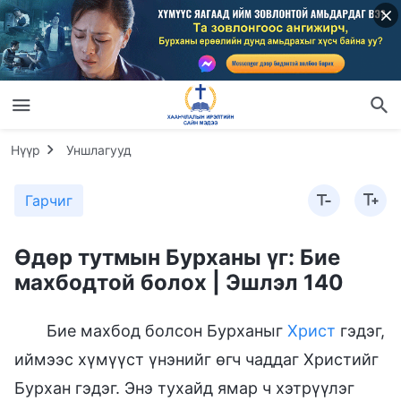
Нүүр
Уншлагууд
Гарчиг
Өдөр тутмын Бурханы үг: Бие
махбодтой болох | Эшлэл 140
Бие махбод болсон Бурханыг
Христ
гэдэг,
иймээс хүмүүст үнэнийг өгч чаддаг Христийг
Бурхан гэдэг. Энэ тухайд ямар ч хэтрүүлэг