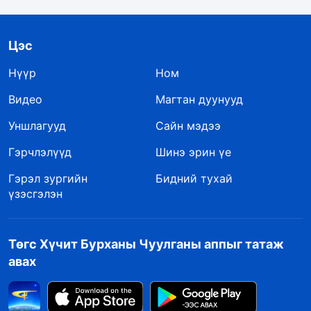
Цэс
Нүүр
Ном
Видео
Магтан дуунууд
Уншлагууд
Сайн мэдээ
Гэрчлэлүүд
Шинэ эрин үе
Гэрэл зургийн
Бидний тухай
үзэсгэлэн
Төгс Хүчит Бурханы Чуулганы аппыг татаж
авах