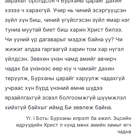
аврахыг оролдсон ч Бурханы царайг дахин
хэзээ ч харахгүй. Учир нь чиний эсэргүүцсэн
зүйл хүн биш, чиний үгүйсгэсэн зүйл ямар нэг
туниа муутай биет биш харин Христ билээ.
Чи үүний үр дагаварыг мэдэж байна уу? Чи
жижиг алдаа гаргаагүй харин том хар нүгэл
үйлдсэн. Зөвхөн үнэн чамд амийг авчирч
чадах ба үнэнээс өөр юу ч чамайг дахин
төрүүлж, Бурханы царайг харуулж чадахгүй
учраас хүн бүрд үнэний өмнө шүдээ
ярзайлгахгүй эсвэл болгоомжгүй шүүмжлэл
хийхгүй байхыг иймд Би зөвлөж байна.
Үг. I Боть: Бурханы илрэлт ба ажил. Эцсийн
өдрүүдийн Христ л хүнд мөнх амийн замыг өгч
чадна