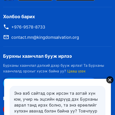
Холбоо барих
+976-9578-8733
contact.mn@kingdomsalvation.org
Бурхны хаанчлал бууж ирлээ
Бурханы хаанчлал дэлхий дээр бууж ирлээ! Та Бурханы
хаанчлалд орохыг хүсэж байна уу?
Цааш үзэх
Messenger дээр бидэнтэй холбоо барих
Энэ вэб сайтад орж ирсэн та азтай хүн
Биднийг дагах
юм, учир нь эцсийн өдрүүд дэх Бурханы
аврал танд ирэх болно, та энэ ерѳѳлийг
хүлээн авахад бэлэн байна уу? Товчлуур