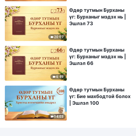
Өдөр тутмын Бурханы
үг: Бурханыг мэдэх нь |
Эшлэл 73
20:07
Өдөр тутмын Бурханы
үг: Бурханыг мэдэх нь |
Эшлэл 66
6:49
Өдөр тутмын Бурханы
үг: Бие махбодтой болох
| Эшлэл 100
14:03