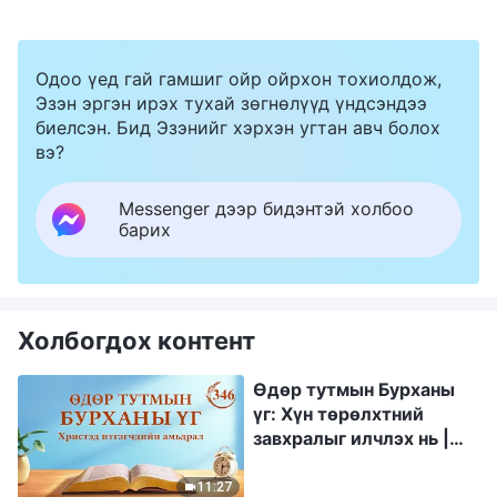
Одоо үед гай гамшиг ойр ойрхон тохиолдож,
Эзэн эргэн ирэх тухай зөгнөлүүд үндсэндээ
биелсэн. Бид Эзэнийг хэрхэн угтан авч болох
вэ?
Messenger дээр бидэнтэй холбоо
барих
Холбогдох контент
Өдөр тутмын Бурханы
үг: Хүн төрөлхтний
завхралыг илчлэх нь |
Эшлэл 346
11:27