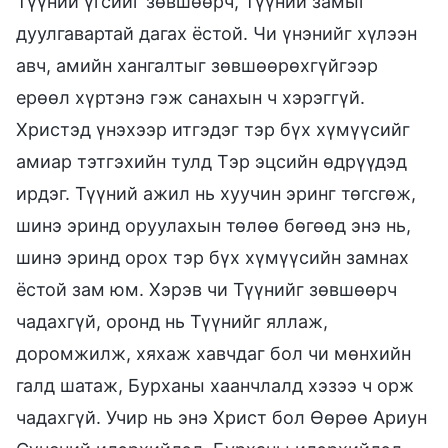
Түүний үгсийг зөвшөөрч, Түүний замыг
дуулгавартай дагах ёстой. Чи үнэнийг хүлээн
авч, амийн хангалтыг зөвшөөрөхгүйгээр
ерөөл хүртэнэ гэж санахын ч хэрэггүй.
Христэд үнэхээр итгэдэг тэр бүх хүмүүсийг
амиар тэтгэхийн тулд Тэр эцсийн өдрүүдэд
ирдэг. Түүний ажил нь хуучин эринг төгсгөж,
шинэ эринд оруулахын төлөө бөгөөд энэ нь,
шинэ эринд орох тэр бүх хүмүүсийн замнах
ёстой зам юм. Хэрэв чи Түүнийг зөвшөөрч
чадахгүй, оронд нь Түүнийг яллаж,
доромжилж, хяхаж хавчдаг бол чи мөнхийн
галд шатаж, Бурханы хаанчлалд хэзээ ч орж
чадахгүй. Учир нь энэ Христ бол Өөрөө Ариун