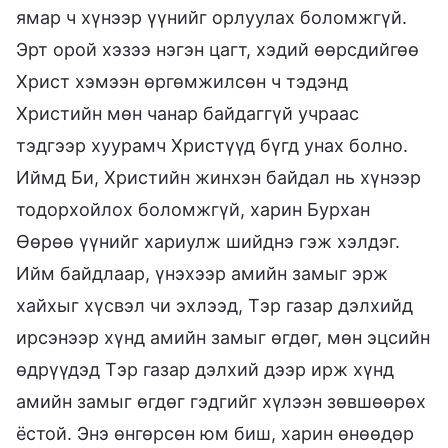
ямар ч хүнээр үүнийг орлуулах боломжгүй.
Эрт орой хэзээ нэгэн цагт, хэдий өөрсдийгөө
Христ хэмээн өргөмжилсөн ч тэдэнд
Христийн мөн чанар байдаггүй учраас
тэдгээр хуурамч Христүүд бүгд унах болно.
Иймд Би, Христийн жинхэн байдал нь хүнээр
тодорхойлох боломжгүй, харин Бурхан
Өөрөө үүнийг хариулж шийднэ гэж хэлдэг.
Ийм байдлаар, үнэхээр амийн замыг эрж
хайхыг хүсвэл чи эхлээд, Тэр газар дэлхийд
ирсэнээр хүнд амийн замыг өгдөг, мөн эцсийн
өдрүүдэд Тэр газар дэлхий дээр ирж хүнд
амийн замыг өгдөг гэдгийг хүлээн зөвшөөрөх
ёстой. Энэ өнгөрсөн юм биш, харин өнөөдөр