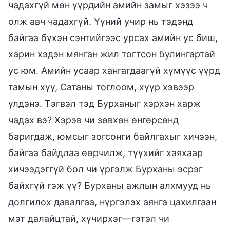
чадахгүй мөн үүрдийн амийн замыг хэзээ ч
олж авч чадахгүй. Үүний учир нь тэдэнд
байгаа бүхэн сэнтийгээс урсах амийн ус биш,
харин хэдэн мянган жил тогтсон булингартай
ус юм. Амийн усаар хангагдаагүй хүмүүс үүрд
тамын хүү, Сатаны тоглоом, хүүр хэвээр
үлдэнэ. Тэгвэл тэд Бурханыг хэрхэн харж
чадах вэ? Хэрэв чи зөвхөн өнгөрсөнд
баригдаж, юмсыг зогсонги байлгахыг хичээн,
байгаа байдлаа өөрчилж, түүхийг хаяхаар
хичээдэггүй бол чи үргэлж Бурханы эсрэг
байхгүй гэж үү? Бурханы ажлын алхмууд нь
долгилох давалгаа, нүргэлэх аянга цахилгаан
мэт далайцтай, хүчирхэг—гэтэл чи