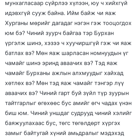
мунхагласаар сүйрлээ хүлээн, юу ч хийхгүй
идэвхгүй сууж байна. Ийм байж чи яаж
Хурганы мөрийг дагадаг нэгэн гэж тооцогдох
юм бэ? Чиний зуурч байгаа тэр Бурхан
үргэлж шинэ, хэзээ ч хуучиршгүй гэж чи яаж
батлах вэ? Мөн яаж шарласан номнуудын үг
чамайг шинэ эринд аваачих вэ? Тэд яаж
чамайг Бурханы ажлын алхмуудыг хайхад
хөтлөх вэ? Мөн тэд яаж чамайг тэнгэр лүү
аваачих вэ? Чиний гарт буй зүйл түр зуурын
тайтгарлыг өгөхөөс бус амийг өгч чадах үнэн
биш юм. Чиний уншдаг судрууд чиний хэлийг
баяжуулахаас бус, төгс төгөлдөрт хүргэх
замыг байтугай хүний амьдралыг мэдэхэд