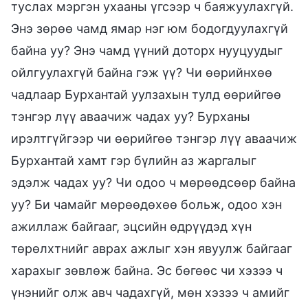
туслах мэргэн ухааны үгсээр ч баяжуулахгүй.
Энэ зөрөө чамд ямар нэг юм бодогдуулахгүй
байна уу? Энэ чамд үүний доторх нууцуудыг
ойлгуулахгүй байна гэж үү? Чи өөрийнхөө
чадлаар Бурхантай уулзахын тулд өөрийгөө
тэнгэр лүү аваачиж чадах уу? Бурханы
ирэлтгүйгээр чи өөрийгөө тэнгэр лүү аваачиж
Бурхантай хамт гэр бүлийн аз жаргалыг
эдэлж чадах уу? Чи одоо ч мөрөөдсөөр байна
уу? Би чамайг мөрөөдөхөө больж, одоо хэн
ажиллаж байгааг, эцсийн өдрүүдэд хүн
төрөлхтнийг аврах ажлыг хэн явуулж байгааг
харахыг зөвлөж байна. Эс бөгөөс чи хэзээ ч
үнэнийг олж авч чадахгүй, мөн хэзээ ч амийг