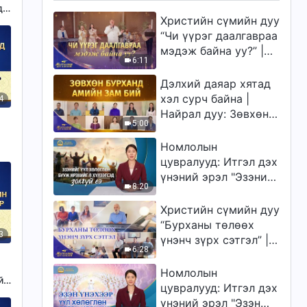
д
Христийн сүмийн дуу
“Чи үүрэг даалгавраа
мэдэж байна уу?” |
6:11
2026 Магтаалын дуу
хоолой
Дэлхий даяар хятад
хэл сурч байна |
4
Найрал дуу: Зөвхөн
5:00
Бурханд амийн зам
бий | 2026
Номлолын
Магтаалын дуу
цувралууд: Итгэл дэх
хоолой
үнэний эрэл "Эзэнийг
8:20
үүл хөлөглөн бууж
ирэхийг л хүлээгсэд
Христийн сүмийн дуу
золгүй еэ"
“Бурханы төлөөх
3
үнэнч зүрх сэтгэл” |
6:28
2026 Магтаалын дуу
хоолой
Номлолын
й
цувралууд: Итгэл дэх
үнэний эрэл "Эзэн