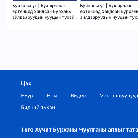
Бурханы үг | Бүх орчлон
Бурханы үг | Бүх орчлон
ертөнцөд хандсан Бурханы
ертөнцөд хандсан Бурхан
айлдваруудын нууцын тухай
айлдваруудын нууцын тух
тайлбар: 22-р бүлэг ба 23-р
тайлбар: 24-р бүлэг ба 25
бүлэг
бүлэг
Цэс
Нүүр
Ном
Видео
Магтан дуунуу
Бидний тухай
Төгс Хүчит Бурханы Чуулганы аппыг тат