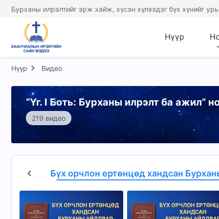
Бурханы илрэлтийг эрж хайж, хүсэн хүлээдэг бүх хүнийг урь
Нүүр
Н
Нүүр
Видео
“Үг. I Боть: Бурханы илрэлт ба ажил” 
219 видео
дварууд
Бүх орчлон ертөнцөд хандсан Бурхан