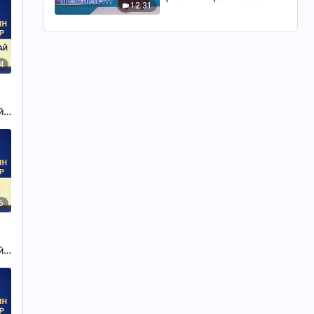
12:31
үнэхээр үүл хөлөглөн
эргэн ирэх үү?"
4
й
ын
6
й