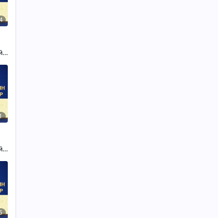
4
й
1
й
5