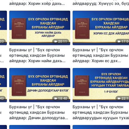
айлдвар: Хорин хоёр дахь
айлдварууд: Хүмүүс ээ, бүг
айлдвар"
баярлан хөөрцгөө!"
:33
20:11
17:0
Бурханы үг | "Бүх орчлон
Бурханы үг | "Бүх орчлон
ы
ертөнцөд хандсан Бурханы
ертөнцөд хандсан Бурханы
ь
айлдвар: Хорин найм дахь
айлдвар: Хорин ес дэх
айлдвар"
айлдвар"
:43
18:40
22:1
Бурханы үг | "Бүх орчлон
Бурханы үг | "Бүх орчлон
ы
ертөнцөд хандсан Бурханы
ертөнцөд хандсан Бурханы
айлдвар: Дөчин долоодугаар
айлдваруудын нууцын туха
бүлэг"
тайлбар: 1-р бүлэг"