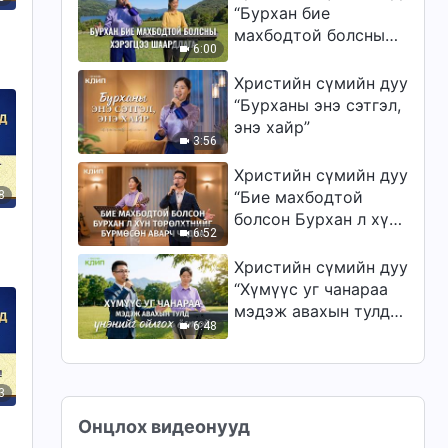
баталгаажуулах вэ”
“Бурхан бие
махбодтой болсны
6:00
хэрэгцээ шаардлага”
Христийн сүмийн дуу
“Бурханы энэ сэтгэл,
энэ хайр”
3:56
Христийн сүмийн дуу
“Бие махбодтой
8
болсон Бурхан л хүн
6:52
төрөлхтнийг
бүрмөсөн аварч
Христийн сүмийн дуу
чадна”
“Хүмүүс уг чанараа
мэдэж авахын тулд
6:48
үнэнийг ойлгох
ёстой”
3
Онцлох видеонууд