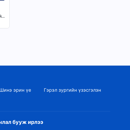
й
Шинэ эрин үе
Гэрэл зургийн үзэсгэлэн
члал бууж ирлээ