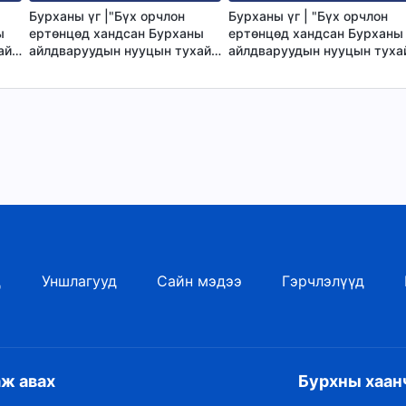
Бурханы үг |"Бүх орчлон
Бурханы үг | "Бүх орчлон
ы
ертөнцөд хандсан Бурханы
ертөнцөд хандсан Бурханы
ай
айлдваруудын нууцын тухай
айлдваруудын нууцын туха
-р
тайлбар: 26-р бүлэг"
тайлбар: 28-р бүлэг"
д
Уншлагууд
Сайн мэдээ
Гэрчлэлүүд
аж авах
Бурхны хаан