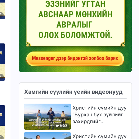
8
7
Хамгийн сүүлийн үеийн видеонууд
Христийн сүмийн дуу
“Бурхан бүх зүйлийг
захирдгийг
6:58
туршлагаар
дамжуулан хэрхэн
Христийн сүмийн дуу
8