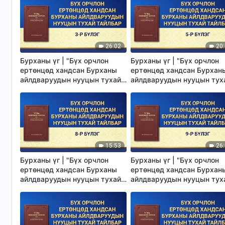
26:02
20
Бурханы үг | "Бүх орчлон
Бурханы үг | "Бүх орчлон
ертөнцөд хандсан Бурханы
ертөнцөд хандсан Бурхан
айлдваруудын нууцын тухай
айлдваруудын нууцын тух
тайлбар: 3-р бүлэг"
тайлбар: 5-р бүлэг"
15:53
26
Бурханы үг | "Бүх орчлон
Бурханы үг | "Бүх орчлон
ертөнцөд хандсан Бурханы
ертөнцөд хандсан Бурхан
айлдваруудын нууцын тухай
айлдваруудын нууцын тух
тайлбар: 8-р бүлэг"
тайлбар: 9-р бүлэг"