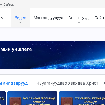
ж байна.
ом
Видео
Магтан дуунууд
Уншлагууд
Сайн
номын уншлага
ы айлдварууд
Чуулгануудаар явахдаа Христийн