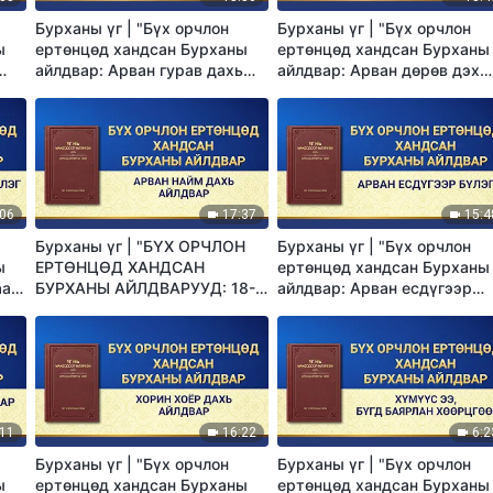
Бурханы үг | "Бүх орчлон
Бурханы үг | "Бүх орчлон
ы
ертөнцөд хандсан Бурханы
ертөнцөд хандсан Бурханы
айлдвар: Арван гурав дахь
айлдвар: Арван дөрөв дэх
айлдвар"
айлдвар"
:06
17:37
15:4
Бурханы үг | "БҮХ ОРЧЛОН
Бурханы үг | "Бүх орчлон
ы
ЕРТӨНЦӨД ХАНДСАН
ертөнцөд хандсан Бурханы
аар
БУРХАНЫ АЙЛДВАРУУД: 18-Р
айлдвар: Арван есдүгээр
БҮЛЭГ"
бүлэг"
:11
16:22
6:2
Бурханы үг | "Бүх орчлон
Бурханы үг | "Бүх орчлон
ы
ертөнцөд хандсан Бурханы
ертөнцөд хандсан Бурханы