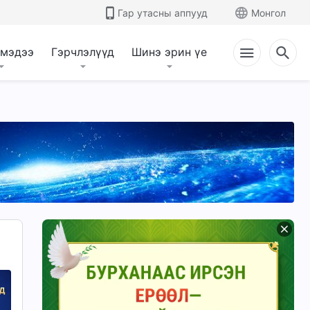
Гар утасны аппууд
Монгол
 мэдээ
Гэрчлэлүүд
Шинэ эрин үе
 хэлсэн үг