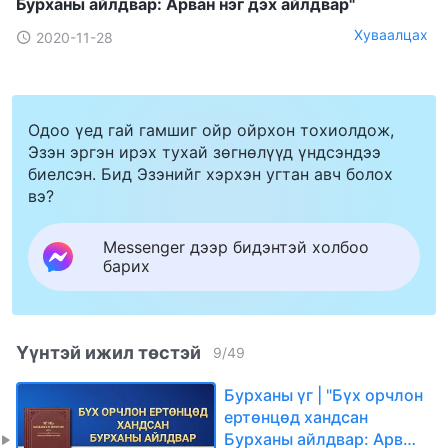
Бурханы айлдвар: Арван нэг дэх айлдвар"
Хуваалцах
2020-11-28
Одоо үед гай гамшиг ойр ойрхон тохиолдож,
Эзэн эргэн ирэх тухай зөгнөлүүд үндсэндээ
биелсэн. Бид Эзэнийг хэрхэн угтан авч болох
вэ?
Messenger дээр бидэнтэй холбоо
барих
Үүнтэй ижил төстэй
9
/
49
Бурханы үг | "Бүх орчлон
ертөнцөд хандсан
Бурханы айлдвар: Арван