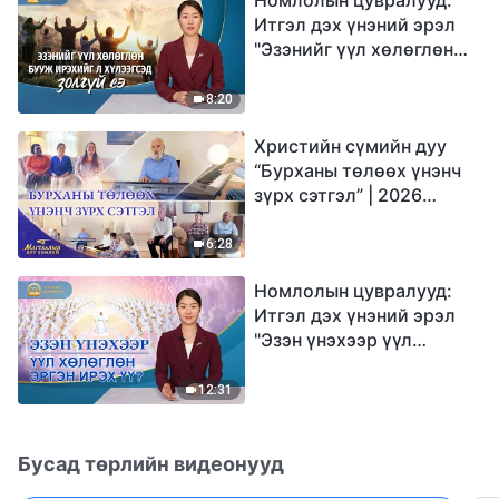
Итгэл дэх үнэний эрэл
"Эзэнийг үүл хөлөглөн
бууж ирэхийг л
хүлээгсэд золгүй еэ"
8:20
Христийн сүмийн дуу
“Бурханы төлөөх үнэнч
зүрх сэтгэл” | 2026
Магтаалын дуу хоолой
6:28
Номлолын цувралууд:
Итгэл дэх үнэний эрэл
"Эзэн үнэхээр үүл
хөлөглөн эргэн ирэх үү?"
12:31
Бусад төрлийн видеонууд