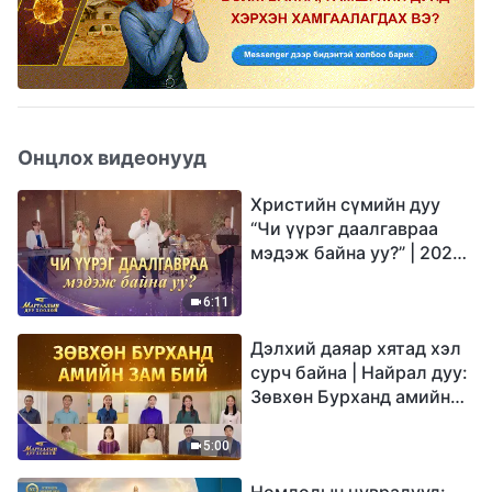
Онцлох видеонууд
Христийн сүмийн дуу
“Чи үүрэг даалгавраа
мэдэж байна уу?” | 2026
Магтаалын дуу хоолой
6:11
Дэлхий даяар хятад хэл
сурч байна | Найрал дуу:
Зөвхөн Бурханд амийн
зам бий | 2026
Магтаалын дуу хоолой
5:00
Номлолын цувралууд: