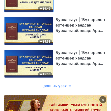
нэг дэх айлдвар"
16:46
Бурханы үг | "Бүх орчлон
ертөнцөд хандсан
Бурханы айлдвар: Арван
хоёр дахь айлдвар"
15:38
Бурханы үг | "Бүх орчлон
ертөнцөд хандсан
Бурханы айлдвар: Арван
гурав дахь айлдвар"
15:50
Цааш нь үзэх