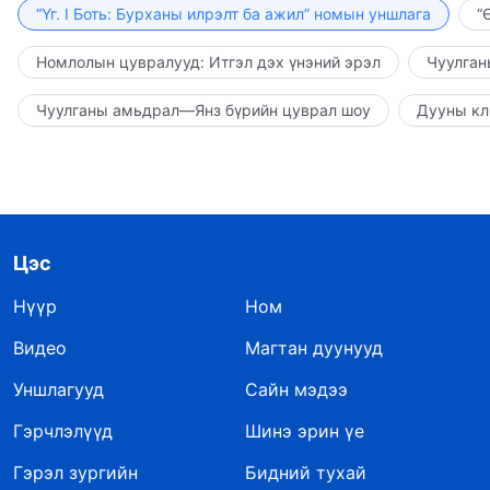
“Үг. I Боть: Бурханы илрэлт ба ажил” номын уншлага
“
Номлолын цувралууд: Итгэл дэх үнэний эрэл
Чуулган
Чуулганы амьдрал—Янз бүрийн цуврал шоу
Дууны кл
Цэс
Нүүр
Ном
Видео
Магтан дуунууд
Уншлагууд
Сайн мэдээ
Гэрчлэлүүд
Шинэ эрин үе
Гэрэл зургийн
Бидний тухай