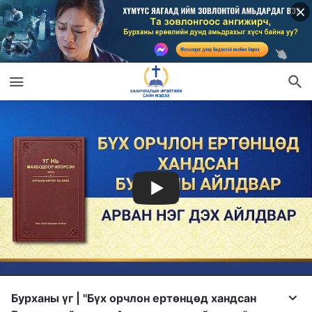
Бурханы үг | "Бүх орчлон ертөнцөд хандсан