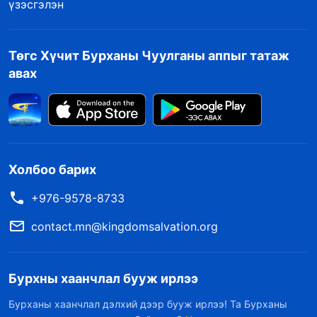
үзэсгэлэн
Төгс Хүчит Бурханы Чуулганы аппыг татаж
авах
Холбоо барих
+976-9578-8733
contact.mn@kingdomsalvation.org
Бурхны хаанчлал бууж ирлээ
Бурханы хаанчлал дэлхий дээр бууж ирлээ! Та Бурханы