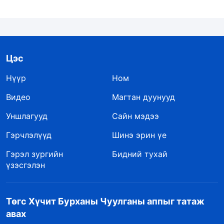
Цэс
Нүүр
Ном
Видео
Магтан дуунууд
Уншлагууд
Сайн мэдээ
Гэрчлэлүүд
Шинэ эрин үе
Гэрэл зургийн
Бидний тухай
үзэсгэлэн
Төгс Хүчит Бурханы Чуулганы аппыг татаж
авах