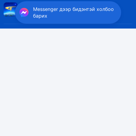
Messenger дээр бидэнтэй холбоо
барих
Холбоо барих
+976-9578-8733
contact.mn@kingdomsalvation.org
Бурхны хаанчлал бууж ирлээ
Бурханы хаанчлал дэлхий дээр бууж ирлээ! Та Бурханы
хаанчлалд орохыг хүсэж байна уу?
Цааш үзэх
Messenger дээр бидэнтэй холбоо барих
Биднийг дагах