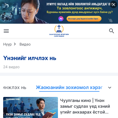
Нүүр
Видео
Үнэнийг илчлэх нь
24 видео
шинжлэх нь
Жаоюанийн зохиомол хэрэг
Чуулганы кино | Үнэн
замыг судлах үед хэний
үгийг анхаарах ёстой
тухай (Онцлох хэсэг)