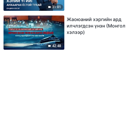
31:01
Жаоюаний хэргийн ард
илчлэгдсэн үнэн (Монгол
хэлээр)
42:48