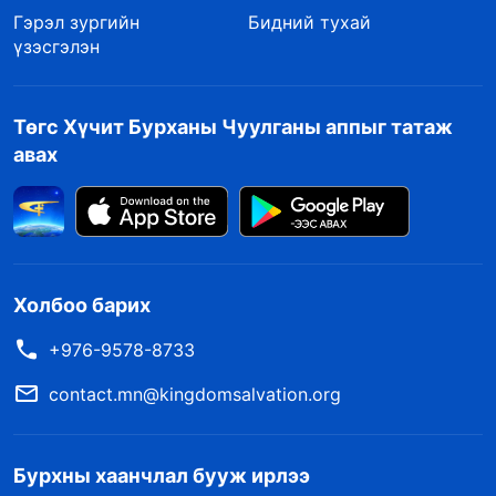
Гэрэл зургийн
Бидний тухай
үзэсгэлэн
Төгс Хүчит Бурханы Чуулганы аппыг татаж
авах
Холбоо барих
+976-9578-8733
contact.mn@kingdomsalvation.org
Бурхны хаанчлал бууж ирлээ