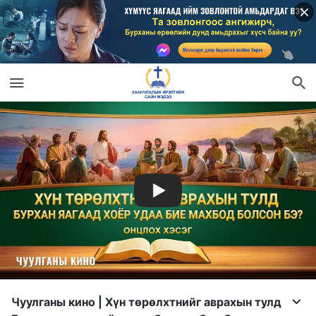
Чуулганы кино | Хүн төрөлхтнийг аврахын тулд