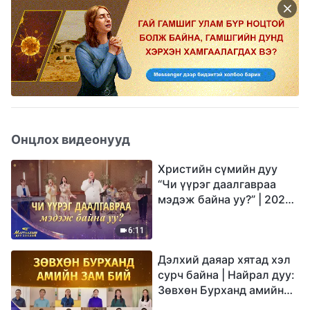
Онцлох видеонууд
Христийн сүмийн дуу
“Чи үүрэг даалгавраа
мэдэж байна уу?” | 2026
Магтаалын дуу хоолой
6:11
Дэлхий даяар хятад хэл
сурч байна | Найрал дуу:
Зөвхөн Бурханд амийн
зам бий | 2026