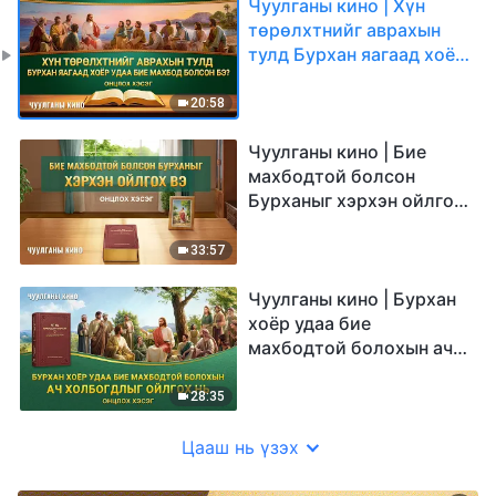
Чуулганы кино | Хүн
төрөлхтнийг аврахын
тулд Бурхан яагаад хоёр
удаа бие махбод болсон
бэ? (Онцлох хэсэг)
20:58
Чуулганы кино | Бие
махбодтой болсон
Бурханыг хэрхэн ойлгох
вэ (Онцлох хэсэг)
33:57
Чуулганы кино | Бурхан
хоёр удаа бие
махбодтой болохын ач
холбогдлыг ойлгох нь
(Онцлох хэсэг)
28:35
Цааш нь үзэх