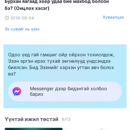
Бурхан яагаад хоёр удаа бие махбод болсон
бэ? (Онцлох хэсэг)
Хуваалцах
2018-09-04
Эх хувийг нь үзэх
Одоо үед гай гамшиг ойр ойрхон тохиолдож,
Эзэн эргэн ирэх тухай зөгнөлүүд үндсэндээ
биелсэн. Бид Эзэнийг хэрхэн угтан авч болох
вэ?
Messenger дээр бидэнтэй холбоо
барих
Үүнтэй ижил төстэй
8
/
13