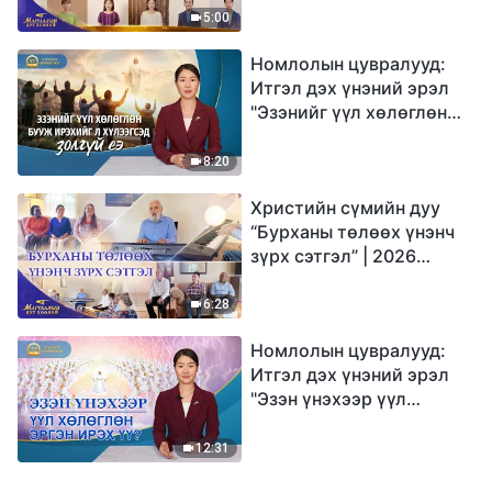
Магтаалын дуу хоолой
5:00
Номлолын цувралууд:
Итгэл дэх үнэний эрэл
"Эзэнийг үүл хөлөглөн
бууж ирэхийг л
хүлээгсэд золгүй еэ"
8:20
Христийн сүмийн дуу
“Бурханы төлөөх үнэнч
зүрх сэтгэл” | 2026
Магтаалын дуу хоолой
6:28
Номлолын цувралууд:
Итгэл дэх үнэний эрэл
"Эзэн үнэхээр үүл
хөлөглөн эргэн ирэх үү?"
12:31