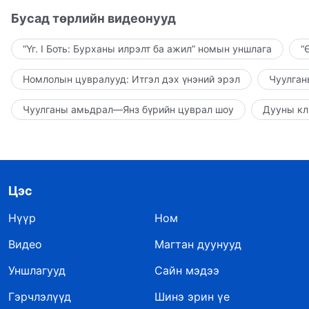
Бусад төрлийн видеонууд
“Үг. I Боть: Бурханы илрэлт ба ажил” номын уншлага
“
Номлолын цувралууд: Итгэл дэх үнэний эрэл
Чуулган
Чуулганы амьдрал—Янз бүрийн цуврал шоу
Дууны кл
Цэс
Нүүр
Ном
Видео
Магтан дуунууд
Уншлагууд
Сайн мэдээ
Гэрчлэлүүд
Шинэ эрин үе